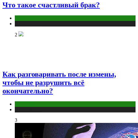
Что такое счастливый брак?
Отношения
Публикации
2
Как разговаривать после измены,
чтобы не разрушить всё
окончательно?
Отношения
Публикации
3