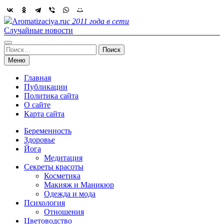
Skip
to
Aromatizaciya.ru
с 2011 года в сети
content
Случайные новости
Найти:
Меню
Главная
Публикации
Политика сайта
О сайте
Карта сайта
Беременность
Здоровье
Йога
Медитация
Секреты красоты
Косметика
Макияж и Маникюр
Одежда и мода
Психология
Отношения
Цветоводство