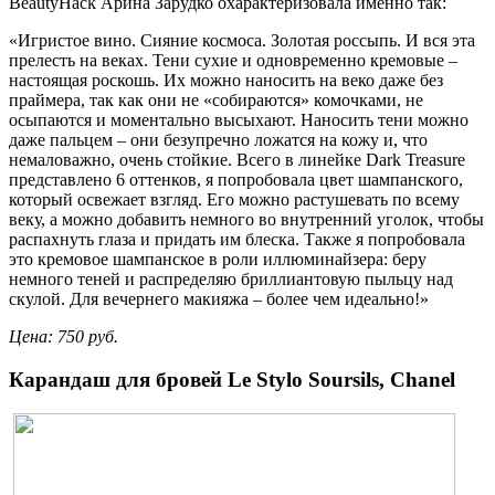
BeautyHack Арина Зарудко охарактеризовала именно так:
«Игристое вино. Сияние космоса. Золотая россыпь. И вся эта
прелесть на веках. Тени сухие и одновременно кремовые –
настоящая роскошь. Их можно наносить на веко даже без
праймера, так как они не «собираются» комочками, не
осыпаются и моментально высыхают. Наносить тени можно
даже пальцем – они безупречно ложатся на кожу и, что
немаловажно, очень стойкие. Всего в линейке Dark Treasure
представлено 6 оттенков, я попробовала цвет шампанского,
который освежает взгляд. Его можно растушевать по всему
веку, а можно добавить немного во внутренний уголок, чтобы
распахнуть глаза и придать им блеска. Также я попробовала
это кремовое шампанское в роли иллюминайзера: беру
немного теней и распределяю бриллиантовую пыльцу над
скулой. Для вечернего макияжа – более чем идеально!»
Цена: 750 руб.
Карандаш для бровей Le Stylo Soursils, Chanel