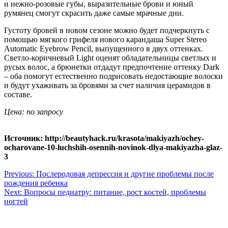
и нежно-розовые губы, выразительные брови и юный
румянец смогут скрасить даже самые мрачные дни.
Густоту бровей в новом сезоне можно будет подчеркнуть с
помощью мягкого грифеля нового карандаша Super Stereo
Automatic Eyebrow Pencil, выпущенного в двух оттенках.
Светло-коричневый Light оценят обладательницы светлых и
русых волос, а брюнетки отдадут предпочтение оттенку Dark
– оба помогут естественно подрисовать недостающие волоски
и будут ухаживать за бровями за счет наличия церамидов в
составе.
Цена: по запросу
Источник: http://beautyhack.ru/krasota/makiyazh/ochey-
ocharovane-10-luchshih-osennih-novinok-dlya-makiyazha-glaz-
3
Навигация
Previous:
Послеродовая депрессия и другие проблемы после
рождения ребенка
по
Next:
Вопросы педиатру: питание, рост костей, проблемы
записям
ногтей