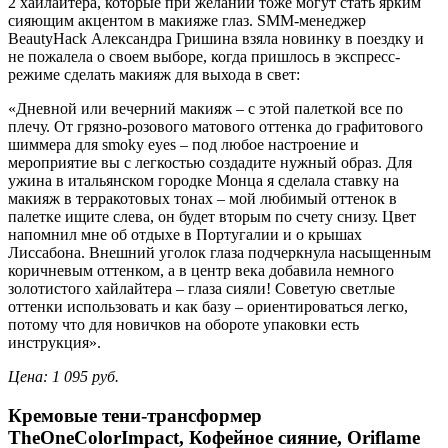
2 хайлайтера, которые при желании тоже могут стать ярким
сияющим акцентом в макияже глаз. SMM-менеджер
BeautyHack Александра Гришина взяла новинку в поездку и
не пожалела о своем выборе, когда пришлось в экспресс-
режиме сделать макияж для выхода в свет:
«Дневной или вечерний макияж – с этой палеткой все по
плечу. От грязно-розового матового оттенка до графитового
шиммера для smoky eyes – под любое настроение и
мероприятие вы с легкостью создадите нужный образ. Для
ужина в итальянском городке Монца я сделала ставку на
макияж в терракотовых тонах – мой любимый оттенок в
палетке ищите слева, он будет вторым по счету снизу. Цвет
напомнил мне об отдыхе в Португалии и о крышах
Лиссабона. Внешний уголок глаза подчеркнула насыщенным
коричневым оттенком, а в центр века добавила немного
золотистого хайлайтера – глаза сияли! Советую светлые
оттенки использовать и как базу – ориентироваться легко,
потому что для новичков на обороте упаковки есть
инструкция».
Цена: 1 095 руб.
Кремовые тени-трансформер
TheOneColorImpact, Кофейное сияние, Oriflame