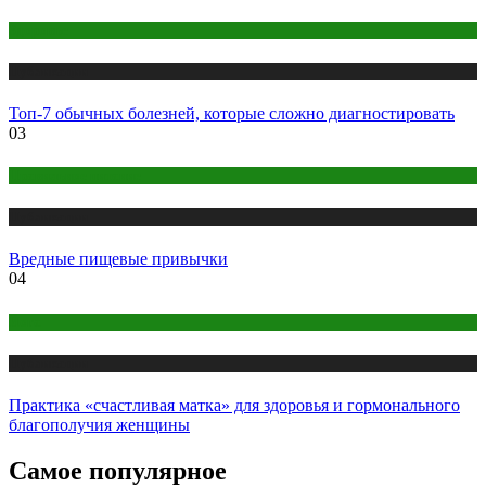
Здоровье
Публикации
Топ-7 обычных болезней, которые сложно диагностировать
03
Правильное питание
Публикации
Вредные пищевые привычки
04
Йога
Публикации
Практика «счастливая матка» для здоровья и гормонального
благополучия женщины
Самое популярное