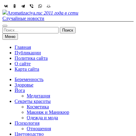
Skip
to
Aromatizaciya.ru
с 2011 года в сети
content
Случайные новости
Найти:
Меню
Главная
Публикации
Политика сайта
О сайте
Карта сайта
Беременность
Здоровье
Йога
Медитация
Секреты красоты
Косметика
Макияж и Маникюр
Одежда и мода
Психология
Отношения
Цветоводство