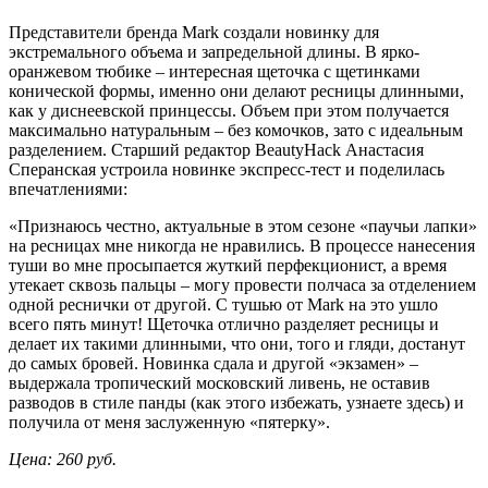
Представители бренда Mark создали новинку для
экстремального объема и запредельной длины. В ярко-
оранжевом тюбике – интересная щеточка с щетинками
конической формы, именно они делают ресницы длинными,
как у диснеевской принцессы. Объем при этом получается
максимально натуральным – без комочков, зато с идеальным
разделением. Старший редактор BeautyHack Анастасия
Сперанская устроила новинке экспресс-тест и поделилась
впечатлениями:
«Признаюсь честно, актуальные в этом сезоне «паучьи лапки»
на ресницах мне никогда не нравились. В процессе нанесения
туши во мне просыпается жуткий перфекционист, а время
утекает сквозь пальцы – могу провести полчаса за отделением
одной реснички от другой. С тушью от Mark на это ушло
всего пять минут! Щеточка отлично разделяет ресницы и
делает их такими длинными, что они, того и гляди, достанут
до самых бровей. Новинка сдала и другой «экзамен» –
выдержала тропический московский ливень, не оставив
разводов в стиле панды (как этого избежать, узнаете здесь) и
получила от меня заслуженную «пятерку».
Цена: 260 руб.