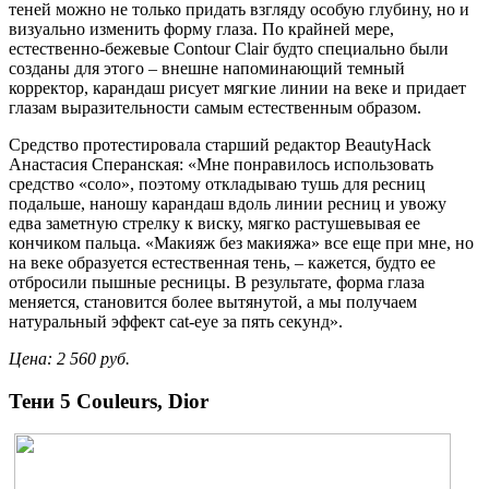
теней можно не только придать взгляду особую глубину, но и
визуально изменить форму глаза. По крайней мере,
естественно-бежевые Contour Clair будто специально были
созданы для этого – внешне напоминающий темный
корректор, карандаш рисует мягкие линии на веке и придает
глазам выразительности самым естественным образом.
Средство протестировала старший редактор BeautyHack
Анастасия Сперанская: «Мне понравилось использовать
средство «соло», поэтому откладываю тушь для ресниц
подальше, наношу карандаш вдоль линии ресниц и увожу
едва заметную стрелку к виску, мягко растушевывая ее
кончиком пальца. «Макияж без макияжа» все еще при мне, но
на веке образуется естественная тень, – кажется, будто ее
отбросили пышные ресницы. В результате, форма глаза
меняется, становится более вытянутой, а мы получаем
натуральный эффект cat-eye за пять секунд».
Цена: 2 560 руб.
Тени 5 Couleurs, Dior