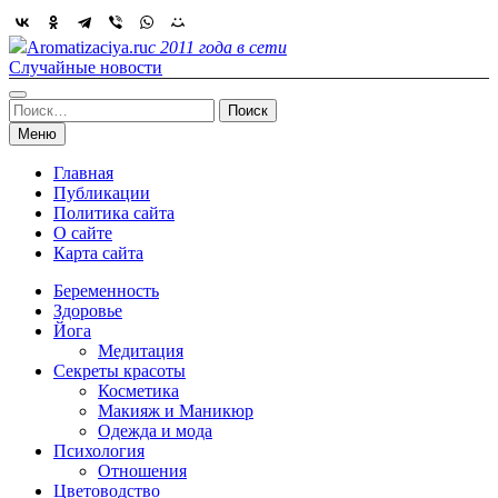
Skip
to
Aromatizaciya.ru
с 2011 года в сети
content
Случайные новости
Найти:
Меню
Главная
Публикации
Политика сайта
О сайте
Карта сайта
Беременность
Здоровье
Йога
Медитация
Секреты красоты
Косметика
Макияж и Маникюр
Одежда и мода
Психология
Отношения
Цветоводство