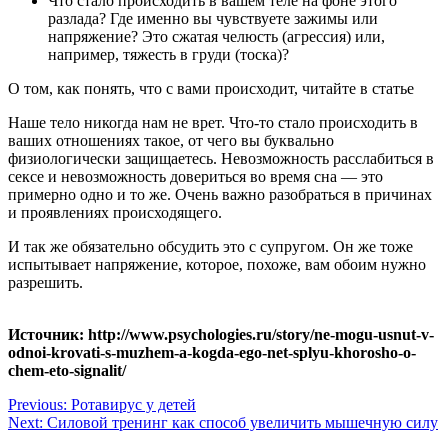
Что стало происходить в вашем теле на фоне этого
разлада? Где именно вы чувствуете зажимы или
напряжение? Это сжатая челюсть (агрессия) или,
например, тяжесть в груди (тоска)?
О том, как понять, что с вами происходит, читайте в статье
Наше тело никогда нам не врет. Что-то стало происходить в
ваших отношениях такое, от чего вы буквально
физиологически защищаетесь. Невозможность расслабиться в
сексе и невозможность довериться во время сна — это
примерно одно и то же. Очень важно разобраться в причинах
и проявлениях происходящего.
И так же обязательно обсудить это с супругом. Он же тоже
испытывает напряжение, которое, похоже, вам обоим нужно
разрешить.
Источник: http://www.psychologies.ru/story/ne-mogu-usnut-v-
odnoi-krovati-s-muzhem-a-kogda-ego-net-splyu-khorosho-o-
chem-eto-signalit/
Навигация
Previous:
Ротавирус у детей
Next:
Силовой тренинг как способ увеличить мышечную силу
по