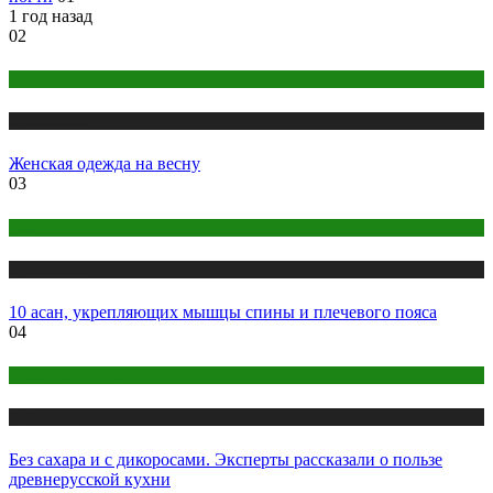
1 год назад
02
Одежда и мода
Публикации
Женская одежда на весну
03
Йога
Публикации
10 асан, укрепляющих мышцы спины и плечевого пояса
04
Правильное питание
Публикации
Без сахара и с дикоросами. Эксперты рассказали о пользе
древнерусской кухни