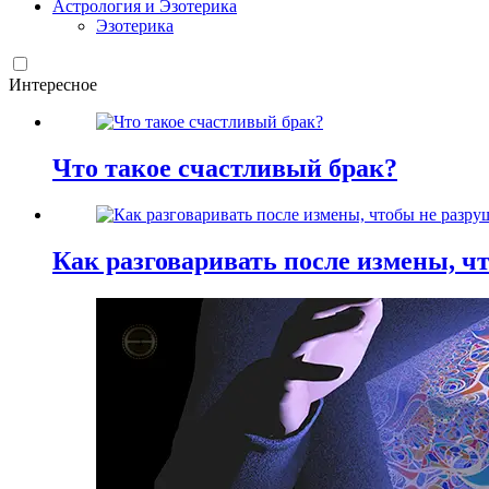
Астрология и Эзотерика
Эзотерика
Интересное
Что такое счастливый брак?
Как разговаривать после измены, ч