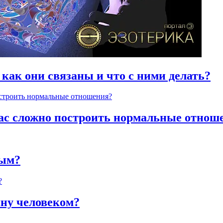
 как они связаны и что с ними делать?
час сложно построить нормальные отнош
ным?
яну человеком?