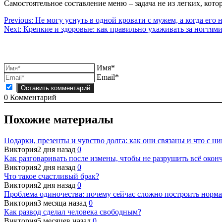
Самостоятельное составление меню – задача не из легких, кот
Навигация
Previous:
Не могу уснуть в одной кровати с мужем, а когда его
Next:
Крепкие и здоровые: как правильно ухаживать за ногтям
по
записям
Имя*
Email*
0
Комментарий
Похожие материалы
Подарки, презенты и чувство долга: как они связаны и что с ни
Виктория
2 дня назад
0
Как разговаривать после измены, чтобы не разрушить всё окон
Виктория
2 дня назад
0
Что такое счастливый брак?
Виктория
2 дня назад
0
Проблема одиночества: почему сейчас сложно построить норм
Виктория
3 месяца назад
0
Как развод сделал человека свободным?
Виктория
5 месяцев назад
0