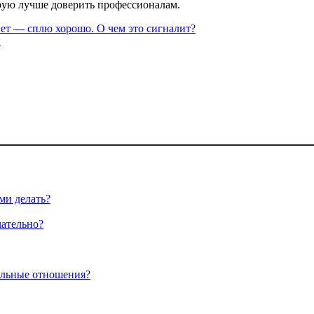
орую лучше доверить профессионалам.
 нет — сплю хорошо. О чем это сигналит?
и
ми делать?
чательно?
альные отношения?