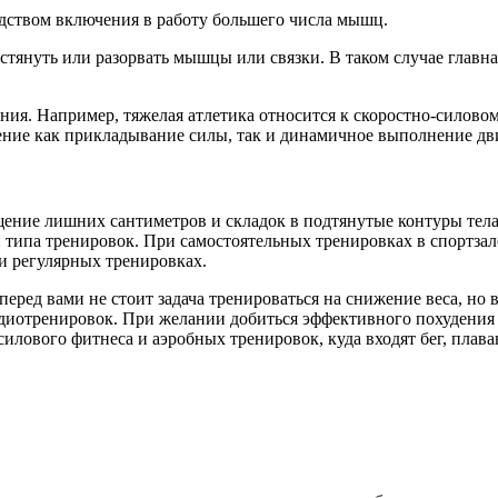
едством включения в работу большего числа мышц.
тянуть или разорвать мышцы или связки. В таком случае главна
ия. Например, тяжелая атлетика относится к скоростно-силовом
ачение как прикладывание силы, так и динамичное выполнение д
ение лишних сантиметров и складок в подтянутые контуры тела.
 типа тренировок. При самостоятельных тренировках в спортзал
и регулярных тренировках.
еред вами не стоит задача тренироваться на снижение веса, но 
диотренировок. При желании добиться эффективного похудения 
лового фитнеса и аэробных тренировок, куда входят бег, плава