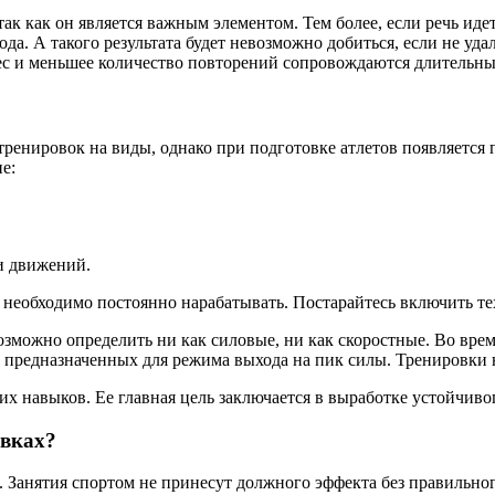
ак как он является важным элементом. Тем более, если речь ид
а. А такого результата будет невозможно добиться, если не уд
ес и меньшее количество повторений сопровождаются длительн
 тренировок на виды, однако при подготовке атлетов появляетс
е:
и движений.
ее необходимо постоянно нарабатывать. Постарайтесь включить т
озможно определить ни как силовые, ни как скоростные. Во вр
предназначенных для режима выхода на пик силы. Тренировки 
их навыков. Ее главная цель заключается в выработке устойчиво
овках?
. Занятия спортом не принесут должного эффекта без правильног