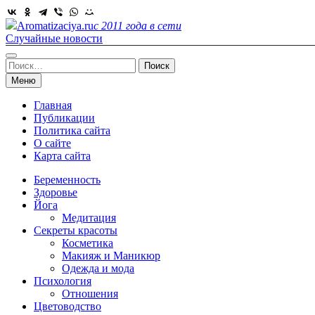
Skip
to
Aromatizaciya.ru
с 2011 года в сети
content
Случайные новости
Найти:
Меню
Главная
Публикации
Политика сайта
О сайте
Карта сайта
Беременность
Здоровье
Йога
Медитация
Секреты красоты
Косметика
Макияж и Маникюр
Одежда и мода
Психология
Отношения
Цветоводство