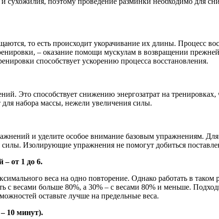
ы и сухожилия, поэтому проведение разминки необходимо для сн
ся, то есть происходит укорачивание их длины. Процесс восст
ренировки, – оказание помощи мускулам в возвращении прежней
ренировки способствует ускорению процесса восстановления.
ний. Это способствует снижению энергозатрат на тренировках, 
для набора массы, нежели увеличения силы.
ражнений и уделите особое внимание базовым упражнениям. Дл
я силы. Изолирующие упражнения не помогут добиться поставлен
– от 1 до 6.
максимального веса на одно повторение. Однако работать в тако
ть с весами больше 80%, а 30% – с весами 80% и меньше. Подх
можностей оставьте лучше на предельные веса.
– 10 минут).