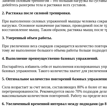
Занятия силовым тренингом – это большая нагрузка на сустав
добейтесь разогрева тела и растяжки всех суставов.
2. Растяжка после силовой тренировки.
При выполнении силовых упражнений мышцы человека сокращают
нагрузки. Основное назначение растяжки, проводимой после т
восстановление мышц. Таким образом, растяжка мышц после т
3. Умеренный объем работы.
При увеличении веса снарядов сокращается количество повторе
тому же выполнение большого объема работы больше подходит 
4. Выполнение преимущественно базовых упражнений.
Постарайтесь избавить себя от выполнения изолированных уп
базовых упражнения. Такого количества хватит для увеличени
5. Оптимальное количество повторений базовых упражнений 
Сила возрастает за счет весов, составляющих 80% и более от 
перетренированности. Рекомендуется около 70% подходов дела
максимальным количеством повторений. Работу на пределе воз
6. Увеличенный временной интервал между подходами (до 8 