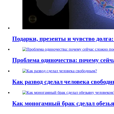
Подарки, презенты и чувство долга:
Проблема одиночества: почему сей
Как развод сделал человека свобод
Как моногамный брак сделал обезь