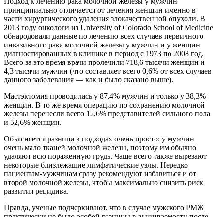
Подход к лечению рака молочной железы у мужчин
принципиально отличается от лечения женщин именно в
части хирургического удаления злокачественной опухоли. В
2013 году онкологи из University of Colorado School of Medicine
обнародовали данные по лечению всех случаев первичного
инвазивного рака молочной железы у мужчин и у женщин,
диагностированных в клинике в период с 1973 по 2008 год.
Всего за это время врачи пролечили 718,6 тысячи женщин и
4,3 тысячи мужчин (что составляет всего 0,6% от всех случаев
данного заболевания — как и было сказано выше).
Мастэктомия проводилась у 87,4% мужчин и только у 38,3%
женщин. В то же время операцию по сохранению молочной
железы перенесли всего 12,6% представителей сильного пола
и 52,6% женщин.
Объясняется разница в подходах очень просто: у мужчин
очень мало тканей молочной железы, поэтому им обычно
удаляют всю пораженную грудь. Чаще всего также вырезают
некоторые близлежащие лимфатические узлы. Нередко
пациентам-мужчинам сразу рекомендуют избавиться и от
второй молочной железы, чтобы максимально снизить риск
развития рецидива.
Правда, ученые подчеркивают, что в случае мужского РМЖ
практически не было особой разницы в выживаемости после