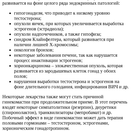
развивается на фоне целого ряда эндокринных патологий:
гипогонадизм, что приводит к низкому уровню
тестостерона;
опухоли яичек, при которых увеличивается выработка
эстрогенов (эстрадиола);
опухоли надпочечников, а также гипофиза;
синдром Клайнфелтера, который развивается при
наличии лишней X-хромосомы;
онкология бронхов;
некоторые заболевания печени, так как нарушается
процесс инактивации эстрогенов;
хорионкарцинома – злокачественная опухоль, которая
развивается из зародышевых клеток гонад у обоих
полов;
нарушения выработки тестостерона и эстрогенов на
фоне длительного голодания, инфицирования ВИЧ и др.
Некоторые лекарства также могут стать причиной
гинекомастии при продолжительном приеме. В этот перечень
входят некоторые симпатолитики (резерпин), диуретики
(спиронолактон), транквилизаторы (мепробамат) и др.
Побочный эффект в виде гинекомастии может дать терапия
половыми гормонами – тестостероном, эстрогенами,
хорионическим гонадотропином.