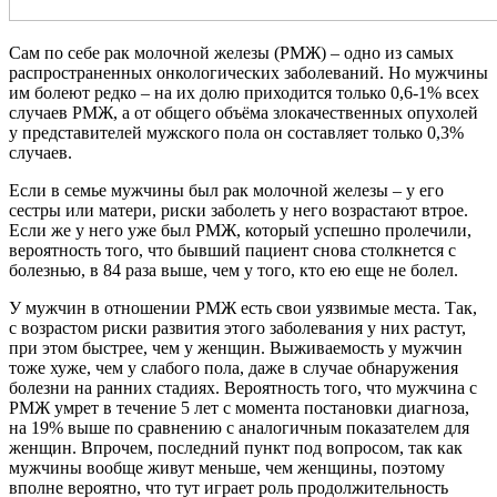
Сам по себе рак молочной железы (РМЖ) – одно из самых
распространенных онкологических заболеваний. Но мужчины
им болеют редко – на их долю приходится только 0,6-1% всех
случаев РМЖ, а от общего объёма злокачественных опухолей
у представителей мужского пола он составляет только 0,3%
случаев.
Если в семье мужчины был рак молочной железы – у его
сестры или матери, риски заболеть у него возрастают втрое.
Если же у него уже был РМЖ, который успешно пролечили,
вероятность того, что бывший пациент снова столкнется с
болезнью, в 84 раза выше, чем у того, кто ею еще не болел.
У мужчин в отношении РМЖ есть свои уязвимые места. Так,
с возрастом риски развития этого заболевания у них растут,
при этом быстрее, чем у женщин. Выживаемость у мужчин
тоже хуже, чем у слабого пола, даже в случае обнаружения
болезни на ранних стадиях. Вероятность того, что мужчина с
РМЖ умрет в течение 5 лет с момента постановки диагноза,
на 19% выше по сравнению с аналогичным показателем для
женщин. Впрочем, последний пункт под вопросом, так как
мужчины вообще живут меньше, чем женщины, поэтому
вполне вероятно, что тут играет роль продолжительность