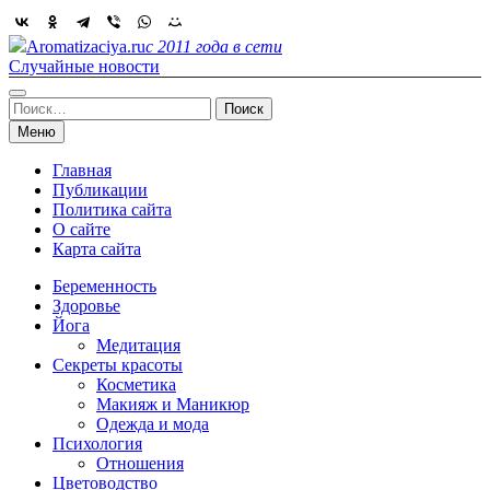
Skip
to
Aromatizaciya.ru
с 2011 года в сети
content
Случайные новости
Найти:
Меню
Главная
Публикации
Политика сайта
О сайте
Карта сайта
Беременность
Здоровье
Йога
Медитация
Секреты красоты
Косметика
Макияж и Маникюр
Одежда и мода
Психология
Отношения
Цветоводство