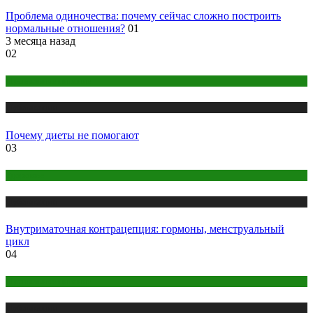
Проблема одиночества: почему сейчас сложно построить
нормальные отношения?
01
3 месяца назад
02
Правильное питание
Публикации
Почему диеты не помогают
03
Здоровье
Публикации
Внутриматочная контрацепция: гормоны, менструальный
цикл
04
Правильное питание
Публикации