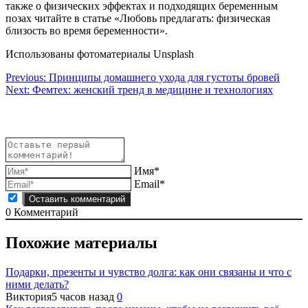
также о физических эффектах и подходящих беременным
позах читайте в статье «Любовь предлагать: физическая
близость во время беременности».
Использованы фотоматериалы Unsplash
Навигация
Previous:
Принципы домашнего ухода для густоты бровей
Next:
Фемтех: женский тренд в медицине и технологиях
по
записям
Имя*
Email*
0
Комментарий
Похожие материалы
Подарки, презенты и чувство долга: как они связаны и что с
ними делать?
Виктория
5 часов назад
0