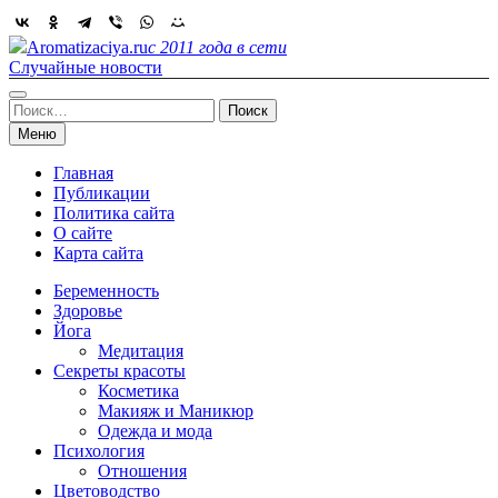
Skip
to
Aromatizaciya.ru
с 2011 года в сети
content
Случайные новости
Найти:
Меню
Главная
Публикации
Политика сайта
О сайте
Карта сайта
Беременность
Здоровье
Йога
Медитация
Секреты красоты
Косметика
Макияж и Маникюр
Одежда и мода
Психология
Отношения
Цветоводство