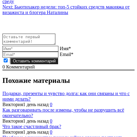
среду
по
Next:
Бьютихакер недели: топ-5 стойких средств макияжа от
записям
визажиста и блогера Наталины
Имя*
Email*
0
Комментарий
Похожие материалы
Подарки, презенты и чувство долга: как они связаны и что с
ними делать?
Виктория
1 день назад
0
Как разговаривать после измены, чтобы не разрушить всё
окончательно?
Виктория
1 день назад
0
Что такое счастливый брак?
Виктория
1 день назад
0