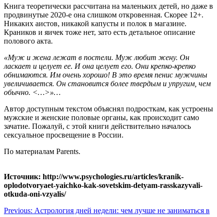
Книга теоретически рассчитана на маленьких детей, но даже в
продвинутые 2020-е она слишком откровенная. Скорее 12+.
Никаких аистов, никакой капусты и полок в магазине.
Краников и яичек тоже нет, зато есть детальное описание
полового акта.
«Муж и жена лежат в постели. Муж любит жену. Он
ласкает и целует ее. И она целует его. Они крепко-крепко
обнимаются. Им очень хорошо! В это время пенис мужчины
увеличивается. Он становится более твердым и упругим, чем
обычно. <…>»…
Автор доступным текстом объяснял подросткам, как устроены
мужские и женские половые органы, как происходит само
зачатие. Пожалуй, с этой книги действительно началось
сексуальное просвещение в России.
По материалам Parents.
Источник: http://www.psychologies.ru/articles/kranik-
oplodotvoryaet-yaichko-kak-sovetskim-detyam-rasskazyvali-
otkuda-oni-vzyalis/
Навигация
Previous:
Астрология дней недели: чем лучше не заниматься в