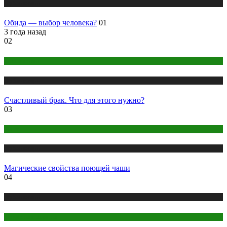
Публикации
Обида — выбор человека?
01
3 года назад
02
Отношения
Публикации
Счастливый брак. Что для этого нужно?
03
Йога
Публикации
Магические свойства поющей чаши
04
Публикации
Секреты красоты