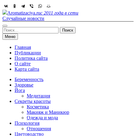
Skip
to
Aromatizaciya.ru
с 2011 года в сети
content
Случайные новости
Найти:
Меню
Главная
Публикации
Политика сайта
О сайте
Карта сайта
Беременность
Здоровье
Йога
Медитация
Секреты красоты
Косметика
Макияж и Маникюр
Одежда и мода
Психология
Отношения
Цветоводство