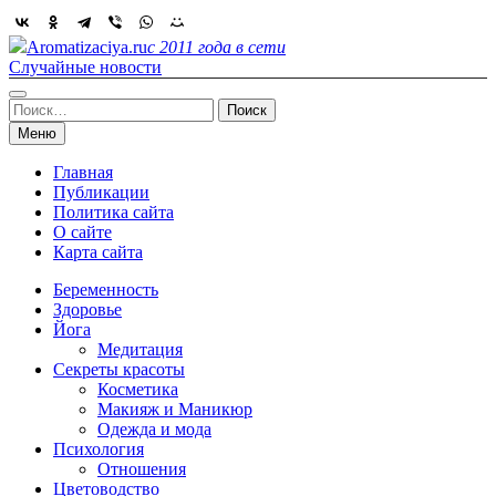
Skip
to
Aromatizaciya.ru
с 2011 года в сети
content
Случайные новости
Найти:
Меню
Главная
Публикации
Политика сайта
О сайте
Карта сайта
Беременность
Здоровье
Йога
Медитация
Секреты красоты
Косметика
Макияж и Маникюр
Одежда и мода
Психология
Отношения
Цветоводство