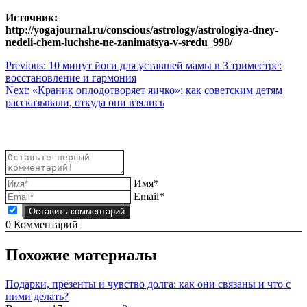
Источник:
http://yogajournal.ru/conscious/astrology/astrologiya-dney-
nedeli-chem-luchshe-ne-zanimatsya-v-sredu_998/
Навигация
Previous:
10 минут йоги для уставшей мамы в 3 триместре:
восстановление и гармония
по
Next:
«Краник оплодотворяет яичко»: как советским детям
записям
рассказывали, откуда они взялись
Имя*
Email*
0
Комментарий
Похожие материалы
Подарки, презенты и чувство долга: как они связаны и что с
ними делать?