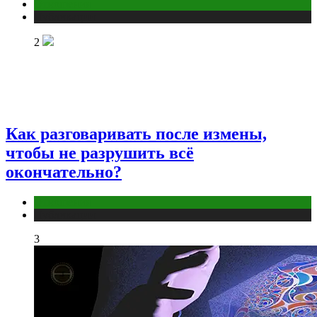
Отношения
Публикации
2
Как разговаривать после измены,
чтобы не разрушить всё
окончательно?
Отношения
Публикации
3