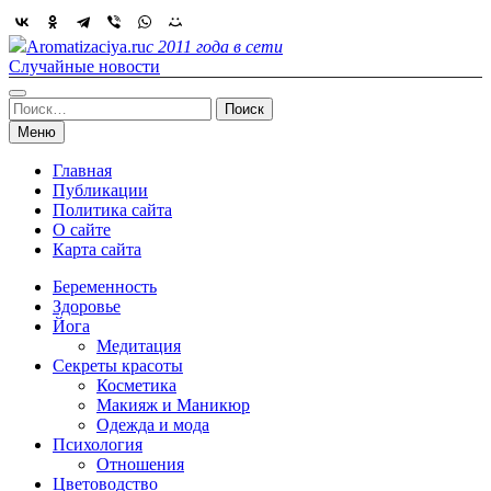
Skip
to
Aromatizaciya.ru
с 2011 года в сети
content
Случайные новости
Найти:
Меню
Главная
Публикации
Политика сайта
О сайте
Карта сайта
Беременность
Здоровье
Йога
Медитация
Секреты красоты
Косметика
Макияж и Маникюр
Одежда и мода
Психология
Отношения
Цветоводство