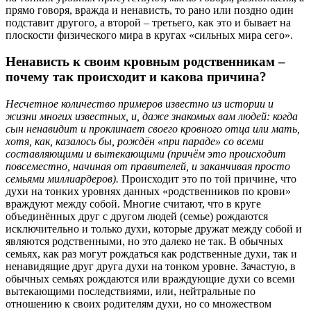
прямо говоря, вражда и ненависть, то рано или поздно один
подставит другого, а второй – третьего, как это и бывает на
плоскости физического мира в кругах «сильных мира сего».
Ненависть к своим кровным родственникам –
почему так происходит и какова причина?
Несчетное количество примеров известно из истории и
жизни многих известных, и, даже знакомых вам людей: когда
сын ненавидит и проклинает своего кровного отца или мать,
хотя, как, казалось бы, рождён «при параде» со всеми
составляющими и вытекающими (причём это происходит
повсеместно, начиная от правителей, и заканчивая просто
семьями миллиардеров).
Происходит это по той причине, что
духи на тонких уровнях данных «родственников по крови»
враждуют между собой. Многие считают, что в круге
объединённых друг с другом людей (семье) рождаются
исключительно и только духи, которые дружат между собой и
являются родственными, но это далеко не так. В обычных
семьях, как раз могут рождаться как родственные духи, так и
ненавидящие друг друга духи на тонком уровне. Зачастую, в
обычных семьях рождаются или враждующие духи со всеми
вытекающими последствиями, или, нейтральные по
отношению к своих родителям духи, но со множеством