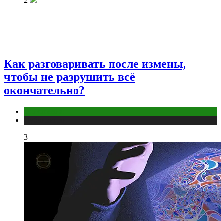
2
Как разговаривать после измены,
чтобы не разрушить всё
окончательно?
Отношения
Публикации
3