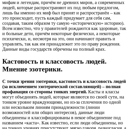
мифам и легендам, причём не древних миров, а современных
людей, которые распространяют их под любым предлогом,
лишь бы именно их миф был принят и распространён – как
это происходит, пусть каждый придумает для себя сам,
создавая, таким образом ту самую «историческую» историю).
Всем известно, что у правителей рождаются как здоровые, так
и больные дети, причём некоторые физически, а некоторые
психически, и, несмотря на это, они начинают править и
управлять, так как им принадлежит это по праву рождения.
Данные виды государств обречены на полный крах.
Кастовость и классовость людей.
Мнение эзотерики.
С точки зрения эзотерики, кастовость и классовость людей
(за исключением эзотерической составляющей) – полная
профанация со стороны тонких энергий.
Касты и классы
могут объединять людей, которые являются по своей сути, на
тонком уровне враждующими, но из-за сплочения по одной
или нескольким линиям принадлежности (линии
возможностей или общих интересов), данные люди
объединены и классифицированы в некое объединение под
названием «каста». Как известно, если люди объединены, но
на тонких уровнях присутствуют, мягко говоря, разногласия, а