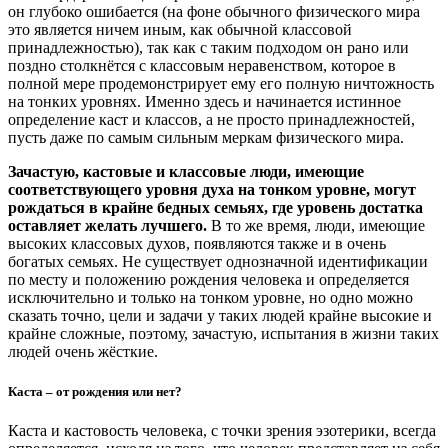
он глубоко ошибается (на фоне обычного физического мира
это является ничем иным, как обычной классовой
принадлежностью), так как с таким подходом он рано или
поздно столкнётся с классовым неравенством, которое в
полной мере продемонстрирует ему его полную ничтожность
на тонких уровнях. Именно здесь и начинается истинное
определение каст и классов, а не просто принадлежностей,
пусть даже по самым сильным меркам физического мира.
Зачастую, кастовые и классовые люди, имеющие
соответствующего уровня духа на тонком уровне, могут
рождаться в крайне бедных семьях, где уровень достатка
оставляет желать лучшего.
В то же время, люди, имеющие
высоких классовых духов, появляются также и в очень
богатых семьях. Не существует однозначной идентификации
по месту и положению рождения человека и определяется
исключительно и только на тонком уровне, но одно можно
сказать точно, цели и задачи у таких людей крайне высокие и
крайне сложные, поэтому, зачастую, испытания в жизни таких
людей очень жёсткие.
Каста – от рождения или нет?
Каста и кастовость человека, с точки зрения эзотерики, всегда