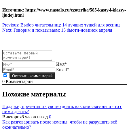
Источник: https://www.nastalo.ru/ezoterika/585-kasty-i-klassy-
ljudej.html
Навигация
Previous:
Выбор читательниц: 14 лучших тушей для ресниц
Next:
Говорим и показываем: 15 бьюти-новинок апреля
по
записям
Имя*
Email*
0
Комментарий
Похожие материалы
Подарки, презенты и чувство долга: как они связаны и что с
ними делать?
Виктория
8 часов назад
0
Как разговаривать после измены, чтобы не разрушить всё
окончательно?