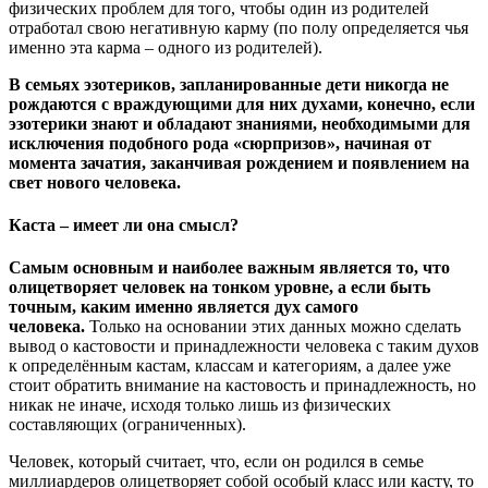
физических проблем для того, чтобы один из родителей
отработал свою негативную карму (по полу определяется чья
именно эта карма – одного из родителей).
В семьях эзотериков, запланированные дети никогда не
рождаются с враждующими для них духами, конечно, если
эзотерики знают и обладают знаниями, необходимыми для
исключения подобного рода «сюрпризов», начиная от
момента зачатия, заканчивая рождением и появлением на
свет нового человека.
Каста – имеет ли она смысл?
Самым основным и наиболее важным является то, что
олицетворяет человек на тонком уровне, а если быть
точным, каким именно является дух самого
человека.
Только на основании этих данных можно сделать
вывод о кастовости и принадлежности человека с таким духов
к определённым кастам, классам и категориям, а далее уже
стоит обратить внимание на кастовость и принадлежность, но
никак не иначе, исходя только лишь из физических
составляющих (ограниченных).
Человек, который считает, что, если он родился в семье
миллиардеров олицетворяет собой особый класс или касту, то