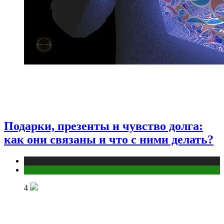
Подарки, презенты и чувство долга:
как они связаны и что с ними делать?
Публикации
Эзотерика
4