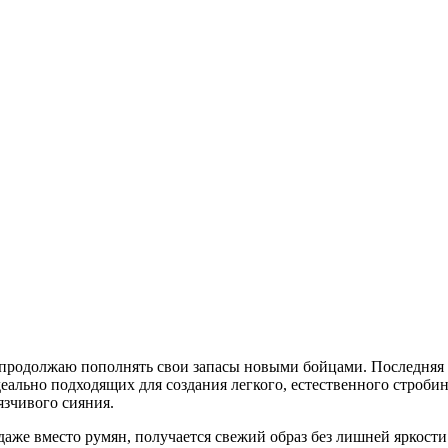
родолжаю пополнять свои запасы новыми бойцами. Последняя моя
деально подходящих для создания легкого, естественного строб
язчивого сияния.
даже вместо румян, получается свежий образ без лишней яркост