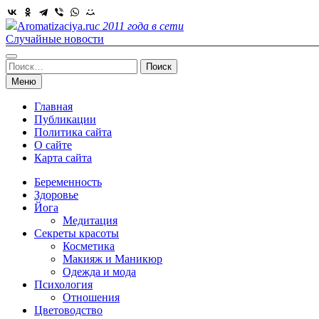
Skip
to
Aromatizaciya.ru
с 2011 года в сети
content
Случайные новости
Найти:
Меню
Главная
Публикации
Политика сайта
О сайте
Карта сайта
Беременность
Здоровье
Йога
Медитация
Секреты красоты
Косметика
Макияж и Маникюр
Одежда и мода
Психология
Отношения
Цветоводство