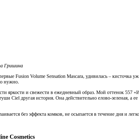
ра Гришина
ервые Fusion Volume Sensation Mascara, удивилась – кисточка у
но нужно.
ести яркости и свежести в ежедневный образ. Мой оттенок 557
уши Ciel другая история. Она действительно елово-зеленая, а ее 
лаивается без эффекта комков, не осыпается в течение дня и ле
eline Cosmetics