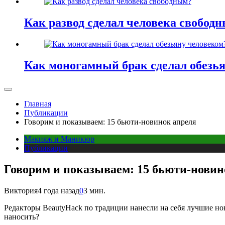
Как развод сделал человека свобод
Как моногамный брак сделал обезь
Главная
Публикации
Говорим и показываем: 15 бьюти-новинок апреля
Макияж и Маникюр
Публикации
Говорим и показываем: 15 бьюти-новин
Виктория
4 года назад
0
3 мин.
Р
едакторы BeautyHack по традиции нанесли на себя лучшие но
наносить?