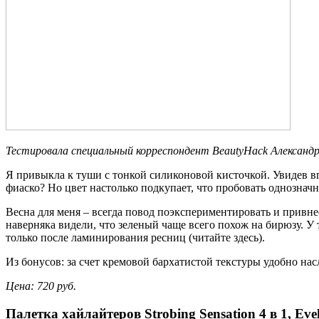
Тестировала специальный корреспондент BeautyHack Александ
Я привыкла к туши с тонкой силиконовой кисточкой. Увидев вп
фиаско? Но цвет настолько подкупает, что пробовать однознач
Весна для меня – всегда повод поэкспериментировать и привн
наверняка видели, что зеленый чаще всего похож на бирюзу. У т
только после ламинирования ресниц (читайте здесь).
Из бонусов: за счет кремовой бархатистой текстуры удобно нас
Цена: 720 руб.
Палетка хайлайтеров Strobing
Sensation 4 в 1, Ev