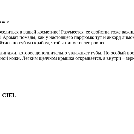
ская
елиться в вашей косметике! Разумеется, ее свойства тоже важн
ет! Аромат помады, как у настоящего парфюма: тут и аккорд лимо
тись по губам скрабом, чтобы пигмент лег ровнее.
 калинджи, которое дополнительно увлажняет губы. Но особый в
асной кожи. Легким щелчком крышка открывается, а внутри – зе
.
, CIEL