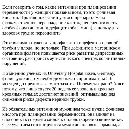
Если говорить о том, какие витамины при планировании
беременности у женщин показаны всем, то это фолиевая
кислота. Противопоказаний у этого препарата мало
(злокачественное перерождение клеток, непереносимость,
особая форма анемии и дефицит кобаламина), а пользу для
здоровья трудно переоценить.
Этот витамин нужен для профилактики дефектов нервной
трубки у плода, но не только. При дефиците в материнском
организме фолатов повышается риск развития депрессивных
состояний, расстройств аутистического спектра, когнитивных
нарушений.
По мнению ученых из University Hospital Essen, Germany,
фолиевую кислоту необходимо начать принимать за 5-6
месяцев до предполагаемого зачатия. Почему так рано? А все
потому, что лишь спустя 20 недель ее уровень в красных
кровяных тельцах достигнет значений, оптимальных для
снижения риска дефекта нервной трубки.
Из обязательных витаминов мужчинам тоже нужна фолиевая
кислота при планировании беременности, она влияет на
способность сперматозоидов к оплодотворению яйцеклетки.
С ее участием синтезируются мужские половые гормоны, а