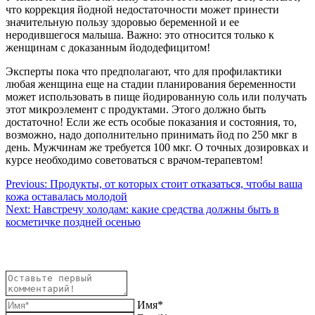
что коррекция йодной недостаточности может принести
значительную пользу здоровью беременной и ее
неродившегося малыша. Важно: это относится только к
женщинам с доказанным йододефицитом!
Эксперты пока что предполагают, что для профилактики
любая женщина еще на стадии планирования беременности
может использовать в пище йодированную соль или получать
этот микроэлемент с продуктами. Этого должно быть
достаточно! Если же есть особые показания и состояния, то,
возможно, надо дополнительно принимать йод по 250 мкг в
день. Мужчинам же требуется 100 мкг. О точных дозировках и
курсе необходимо советоваться с врачом-терапевтом!
Навигация
Previous:
Продукты, от которых стоит отказаться, чтобы ваша
кожа оставалась молодой
по
Next:
Навстречу холодам: какие средства должны быть в
записям
косметичке поздней осенью
Имя*