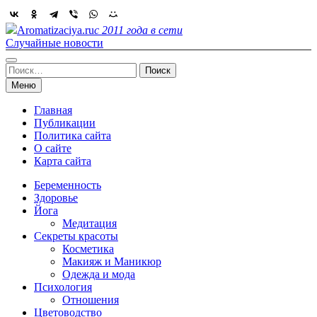
Skip
to
Aromatizaciya.ru
с 2011 года в сети
content
Случайные новости
Найти:
Меню
Главная
Публикации
Политика сайта
О сайте
Карта сайта
Беременность
Здоровье
Йога
Медитация
Секреты красоты
Косметика
Макияж и Маникюр
Одежда и мода
Психология
Отношения
Цветоводство