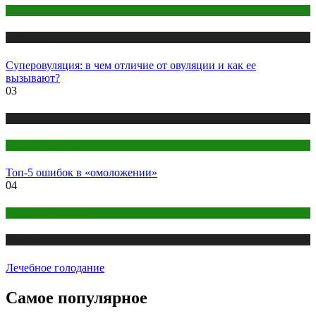
Беременность
Публикации
Суперовуляция: в чем отличие от овуляции и как ее
вызывают?
03
Публикации
Секреты красоты
Топ-5 ошибок в «омоложении»
04
Правильное питание
Публикации
Лечебное голодание
Самое популярное