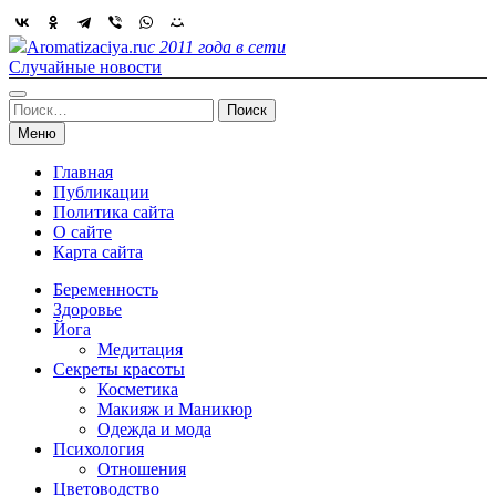
Skip
to
Aromatizaciya.ru
с 2011 года в сети
content
Случайные новости
Найти:
Меню
Главная
Публикации
Политика сайта
О сайте
Карта сайта
Беременность
Здоровье
Йога
Медитация
Секреты красоты
Косметика
Макияж и Маникюр
Одежда и мода
Психология
Отношения
Цветоводство