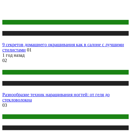
Здоровье
Публикации
9 секретов домашнего окрашивания как в салоне с лучшими
стилистами
01
1 год назад
02
Макияж и Маникюр
Публикации
Разнообразие техник наращивания ногтей: от геля до
стекловолокна
03
Психология
Публикации