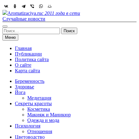
Skip
to
Aromatizaciya.ru
с 2011 года в сети
content
Случайные новости
Найти:
Меню
Главная
Публикации
Политика сайта
О сайте
Карта сайта
Беременность
Здоровье
Йога
Медитация
Секреты красоты
Косметика
Макияж и Маникюр
Одежда и мода
Психология
Отношения
Цветоводство