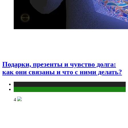
Подарки, презенты и чувство долга:
как они связаны и что с ними делать?
Публикации
Эзотерика
4