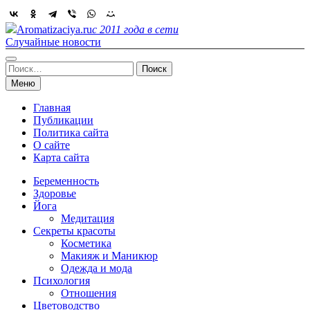
Skip
to
Aromatizaciya.ru
с 2011 года в сети
content
Случайные новости
Найти:
Меню
Главная
Публикации
Политика сайта
О сайте
Карта сайта
Беременность
Здоровье
Йога
Медитация
Секреты красоты
Косметика
Макияж и Маникюр
Одежда и мода
Психология
Отношения
Цветоводство