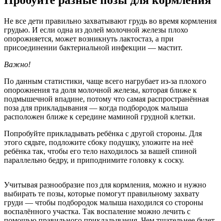
Пробуйте разные позы для кормления
Не все дети правильно захватывают грудь во время кормления
грудью. И если одна из долей молочной железы плохо
опорожняется, может возникнуть лактостаз, а при
присоединении бактериальной инфекции — мастит.
Важно!
По данным статистики, чаще всего нагрубает из-за плохого
опорожнения та доля молочной железы, которая ближе к
подмышечной впадине, потому что самая распространённая
поза для прикладывания — когда подбородок малыша
расположен ближе к середине маминой грудной клетки.
Попробуйте прикладывать ребёнка с другой стороны. Для
этого сядьте, подложите сбоку подушку, уложите на неё
ребёнка так, чтобы его тело находилось за вашей спиной
параллельно бедру, и приподнимите головку к соску.
Учитывая разнообразие поз для кормления, можно и нужно
выбирать те позы, которые помогут правильному захвату
груди — чтобы подбородок малыша находился со стороны
воспалённого участка. Так воспаление можно лечить с
помощью правильного прикладывания. Чем тщательнее будет