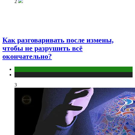
2
Как разговаривать после измены,
чтобы не разрушить всё
окончательно?
Отношения
Публикации
3