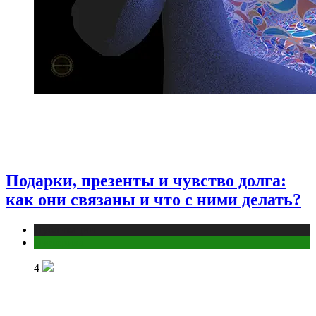
Подарки, презенты и чувство долга:
как они связаны и что с ними делать?
Публикации
Эзотерика
4