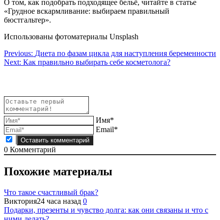
О том, как подобрать подходящее бельё, читайте в статье
«Грудное вскармливание: выбираем правильный
бюстгальтер».
Использованы фотоматериалы Unsplash
Навигация
Previous:
Диета по фазам цикла для наступления беременности
Next:
Как правильно выбирать себе косметолога?
по
записям
Имя*
Email*
0
Комментарий
Похожие материалы
Что такое счастливый брак?
Виктория
24 часа назад
0
Подарки, презенты и чувство долга: как они связаны и что с
ними делать?