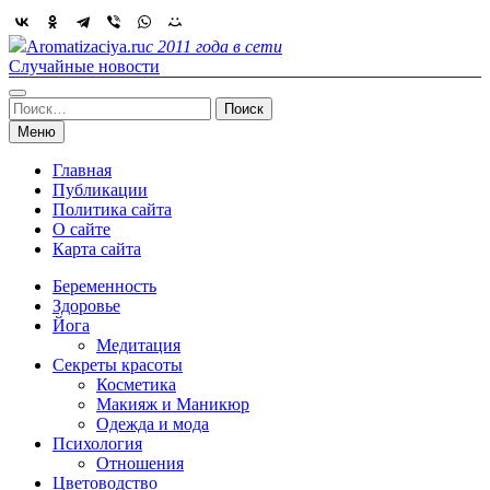
Skip
to
Aromatizaciya.ru
с 2011 года в сети
content
Случайные новости
Найти:
Меню
Главная
Публикации
Политика сайта
О сайте
Карта сайта
Беременность
Здоровье
Йога
Медитация
Секреты красоты
Косметика
Макияж и Маникюр
Одежда и мода
Психология
Отношения
Цветоводство