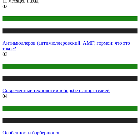
11 месяцев назад
02
Беременность
Публикации
Антимюллеров (антимюллеровский, АМГ) гормон: что это
такое?
03
Здоровье
Публикации
Современные технологии в борьбе с аноргазмией
04
Одежда и мода
Публикации
Особенности барбершопов