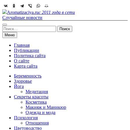
Skip
to
Aromatizaciya.ru
с 2011 года в сети
content
Случайные новости
Найти:
Меню
Главная
Публикации
Политика сайта
О сайте
Карта сайта
Беременность
Здоровье
Йога
Медитация
Секреты красоты
Косметика
Макияж и Маникюр
Одежда и мода
Психология
Отношения
Цветоводство