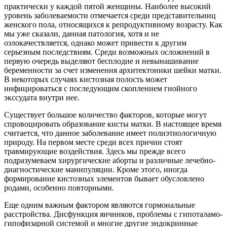
практически у каждой пятой женщины. Наиболее высокий
уровень заболеваемости отмечается среди представительниц
женского пола, относящихся к репродуктивному возрасту. Как
мы уже сказали, данная патология, хотя и не
озлокачествляется, однако может привести к другим
серьезным последствиям. Среди возможных осложнений в
первую очередь выделяют бесплодие и невынашивание
беременности за счет изменения архитектоники шейки матки.
В некоторых случаях кистозная полость может
инфицироваться с последующим скоплением гнойного
экссудата внутри нее.
Существует большое количество факторов, которые могут
спровоцировать образование кисты матки. В настоящее время
считается, что данное заболевание имеет полиэтиологичную
природу. На первом месте среди всех причин стоят
травмирующие воздействия. Здесь мы прежде всего
подразумеваем хирургические аборты и различные лечебно-
диагностические манипуляции. Кроме этого, иногда
формирование кистозных элементов бывает обусловлено
родами, особенно повторными.
Еще одним важным фактором являются гормональные
расстройства. Дисфункция яичников, проблемы с гипоталамо-
гипофизарной системой и многие другие эндокринные