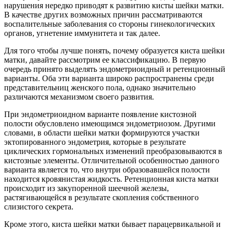
нарушения нередко приводят к развитию кисты шейки матки.
В качестве других возможных причин рассматриваются
воспалительные заболевания со стороны гинекологических
органов, угнетение иммунитета и так далее.
Для того чтобы лучше понять, почему образуется киста шейки
матки, давайте рассмотрим ее классификацию. В первую
очередь принято выделять эндометриоидный и ретенционный
варианты. Оба эти варианта широко распространены среди
представительниц женского пола, однако значительно
различаются механизмом своего развития.
При эндометриоидном варианте появление кистозной
полости обусловлено имеющимся эндометриозом. Другими
словами, в области шейки матки формируются участки
эктопированного эндометрия, которые в результате
циклических гормональных изменений преобразовываются в
кистозные элементы. Отличительной особенностью данного
варианта является то, что внутри образовавшейся полости
находится кровянистая жидкость. Ретенционная киста матки
происходит из закупоренной шеечной железы,
растягивающейся в результате скопления собственного
слизистого секрета.
Кроме этого, киста шейки матки бывает парацервикальной и