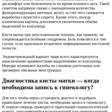
дискомфорт или болезненность во время полового акта. Такой
симптом напрямую связан с уменьшением количества
функционирующих шеечных желез, за счет чего снижается
выработка слизистого секрета. Кроме этого, иногда
клиническая картина дополняется увеличением объёма
выделений из влагалища.
Киста матки при неосложненном течении, как правило, не
сопровождается болевым синдромом. Боль появляется в том
случае, если произошло вторичное инфицирование кистозной
полости.
Эндометриоидный вариант чаще всего характеризуется
ацикличными кровянистыми выделениями из влагалища.
Нередко возникают жалобы на слишком длительные или
чрезмерно обильные менструации.
Диагностика кисты матки — когда
необходима запись к гинекологу?
Для того чтобы верно установить диагноз и подобрать
правильное лечение кисты, необходима запись к гинекологу​.
В первую очередь проводится тщательный гинекологический
осмотр, дополняющийся кольпоскопией или цервикоскопией.