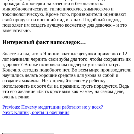
проходят 4 проверки на качество и безопасность:
микробиологическую, гигиеническую, химическую и
токсикологическую. Кроме того, производители оценивают
свой продукт на внешний вид и запах. Подобный подход
позволяет им создать лучшую косметику для девочек – и это
замечательно.
Интересный факт напоследок…
Знаете ли вы, что в Японии знатные девушки примерно с 12
лет начинали чернить свои зубы для того, чтобы сохранить их
здоровье? Это же позволяло им подчеркнуть свой статус.
Конечно, сегодня подобного нет. Во всем мире производители
научились делать хорошие средства для ухода за собой и
создания макияжа. Не запрещайте своему ребенку
использовать их хотя бы на праздник, пусть порадуется. Ведь
это его желание «быть красивым как мама», на самом деле,
очень велико.
Навигация
Previous:
Почему медитации работают не у всех?
Next:
Клятвы, обеты и обещания
по
записям