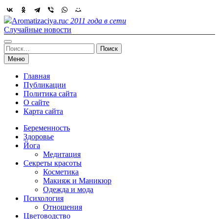
Skip
to
Aromatizaciya.ru
с 2011 года в сети
content
Случайные новости
Найти:
Меню
Главная
Публикации
Политика сайта
О сайте
Карта сайта
Беременность
Здоровье
Йога
Медитация
Секреты красоты
Косметика
Макияж и Маникюр
Одежда и мода
Психология
Отношения
Цветоводство