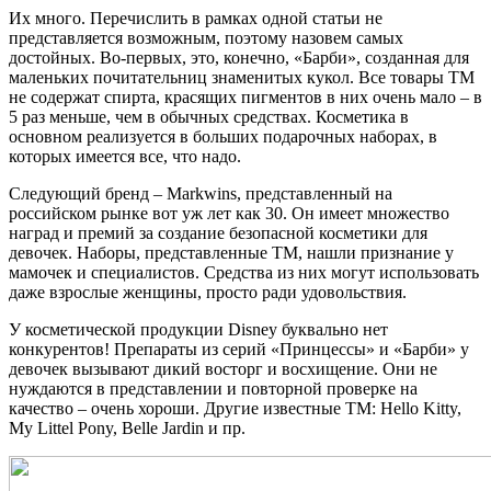
Их много. Перечислить в рамках одной статьи не
представляется возможным, поэтому назовем самых
достойных. Во-первых, это, конечно, «Барби», созданная для
маленьких почитательниц знаменитых кукол. Все товары ТМ
не содержат спирта, красящих пигментов в них очень мало – в
5 раз меньше, чем в обычных средствах. Косметика в
основном реализуется в больших подарочных наборах, в
которых имеется все, что надо.
Следующий бренд – Markwins, представленный на
российском рынке вот уж лет как 30. Он имеет множество
наград и премий за создание безопасной косметики для
девочек. Наборы, представленные ТМ, нашли признание у
мамочек и специалистов. Средства из них могут использовать
даже взрослые женщины, просто ради удовольствия.
У косметической продукции Disney буквально нет
конкурентов! Препараты из серий «Принцессы» и «Барби» у
девочек вызывают дикий восторг и восхищение. Они не
нуждаются в представлении и повторной проверке на
качество – очень хороши. Другие известные ТМ: Hello Kitty,
My Littel Pony, Belle Jardin и пр.