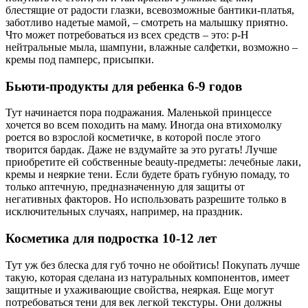
блестящие от радости глазки, всевозможные бантики-платья,
заботливо надетые мамой, – смотреть на малышку приятно.
Что может потребоваться из всех средств – это: p-H
нейтральные мыла, шампуни, влажные салфетки, возможно –
кремы под памперс, присыпки.
Бьюти-продукты для ребенка 6-9 годов
Тут начинается пора подражания. Маленькой принцессе
хочется во всем походить на маму. Иногда она втихомолку
роется во взрослой косметичке, в которой после этого
творится бардак. Даже не вздумайте за это ругать! Лучше
приобретите ей собственные beauty-предметы: лечебные лаки,
кремы и неяркие тени. Если будете брать губную помаду, то
только аптечную, предназначенную для защиты от
негативных факторов. Но использовать разрешите только в
исключительных случаях, например, на праздник.
Косметика для подростка 10-12 лет
Тут уж без блеска для губ точно не обойтись! Покупать лучше
такую, которая сделана из натуральных компонентов, имеет
защитные и ухаживающие свойства, неяркая. Еще могут
потребоваться тени для век легкой текстуры. Они должны