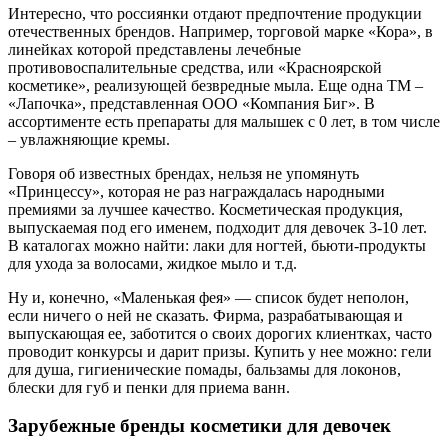
Интересно, что россиянки отдают предпочтение продукции
отечественных брендов. Например, торговой марке «Кора», в
линейках которой представлены лечебные
противовоспалительные средства, или «Красноярской
косметике», реализующей безвредные мыла. Еще одна ТМ –
«Лапочка», представленная ООО «Компания Биг». В
ассортименте есть препараты для малышек с 0 лет, в том числе
– увлажняющие кремы.
Говоря об известных брендах, нельзя не упомянуть
«Принцессу», которая не раз награждалась народными
премиями за лучшее качество. Косметическая продукция,
выпускаемая под его именем, подходит для девочек 3-10 лет.
В каталогах можно найти: лаки для ногтей, бьюти-продукты
для ухода за волосами, жидкое мыло и т.д.
Ну и, конечно, «Маленькая фея» — список будет неполон,
если ничего о ней не сказать. Фирма, разрабатывающая и
выпускающая ее, заботится о своих дорогих клиентках, часто
проводит конкурсы и дарит призы. Купить у нее можно: гели
для душа, гигиенические помады, бальзамы для локонов,
блески для губ и пенки для приема ванн.
Зарубежные бренды косметики для девочек