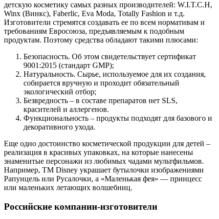
детскую косметику самых разных производителей: W.I.T.C.H,
Winx (Винкс), Faberlic, Eva Moda, Totally Fashion и т.д.
Изготовители стремятся создавать ее по всем нормативам и
требованиям Евросоюза, предъявляемым к подобным
продуктам. Поэтому средства обладают такими плюсами:
Безопасность. Об этом свидетельствует сертификат
9001:2015 (стандарт GMP);
Натуральность. Сырье, используемое для их создания,
собирается вручную и проходит обязательный
экологический отбор;
Безвредность – в составе препаратов нет SLS,
красителей и аллергенов.
Функциональность – продукты подходят для базового и
декоративного ухода.
Еще одно достоинство косметической продукции для детей –
реализация в красивых упаковках, на которые нанесены
знаменитые персонажи из любимых чадами мультфильмов.
Например, ТМ Disney украшает бутылочки изображениями
Рапунцель или Русалочки, а «Маленькая фея» — принцесс
или маленьких летающих волшебниц.
Российские компании-изготовители