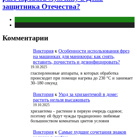
защитника Отечества?
Отношения
Публикации
Комментарии
Виктория
к
Особенности использования фрез
на машинках для маникюра: как снять,
вставить, почистить и дезинфицировать?
19.10.2025
гласперленовые аппараты, в которых обработка
происходит при помощи нагрева до 230 °С и занимает
30–180 секунд
Виктория
к
Уход за хризантемой в доме:
растить нельзя высаживать
19.10.2025
хризантема – растение в первую очередь садовое;
поэтому ей будут чужды традиционно любимые
большинством комнатных цветов условия
Виктория
к
Самые худшие сочетания знаков