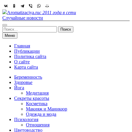
Skip
to
Aromatizaciya.ru
с 2011 года в сети
content
Случайные новости
Найти:
Меню
Главная
Публикации
Политика сайта
О сайте
Карта сайта
Беременность
Здоровье
Йога
Медитация
Секреты красоты
Косметика
Макияж и Маникюр
Одежда и мода
Психология
Отношения
Цветоводство