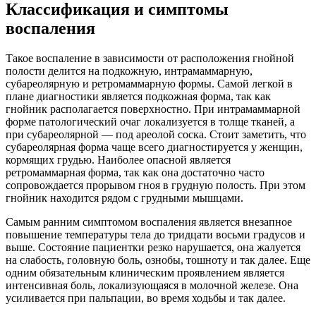
Классификация и симптомы
воспаления
Такое воспаление в зависимости от расположения гнойной
полости делится на подкожную, интрамаммарную,
субареолярную и ретромаммарную формы. Самой легкой в
плане диагностики является подкожная форма, так как
гнойник располагается поверхностно. При интрамаммарной
форме патологический очаг локализуется в толще тканей, а
при субареолярной — под ареолой соска. Стоит заметить, что
субареолярная форма чаще всего диагностируется у женщин,
кормящих грудью. Наиболее опасной является
ретромаммарная форма, так как она достаточно часто
сопровождается прорывом гноя в грудную полость. При этом
гнойник находится рядом с грудными мышцами.
Самым ранним симптомом воспаления является внезапное
повышение температуры тела до тридцати восьми градусов и
выше. Состояние пациентки резко нарушается, она жалуется
на слабость, головную боль, ознобы, тошноту и так далее. Еще
одним обязательным клиническим проявлением является
интенсивная боль, локализующаяся в молочной железе. Она
усиливается при пальпации, во время ходьбы и так далее.