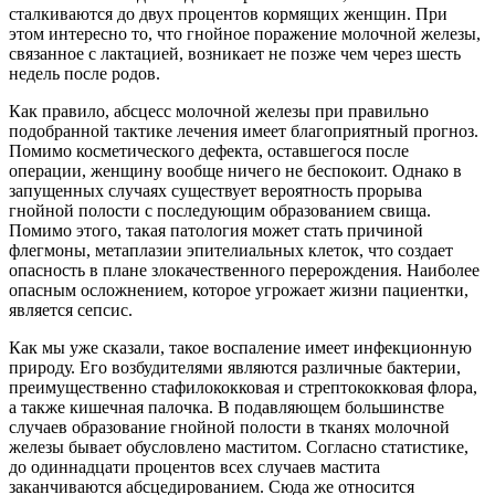
сталкиваются до двух процентов кормящих женщин. При
этом интересно то, что гнойное поражение молочной железы,
связанное с лактацией, возникает не позже чем через шесть
недель после родов.
Как правило, абсцесс молочной железы при правильно
подобранной тактике лечения имеет благоприятный прогноз.
Помимо косметического дефекта, оставшегося после
операции, женщину вообще ничего не беспокоит. Однако в
запущенных случаях существует вероятность прорыва
гнойной полости с последующим образованием свища.
Помимо этого, такая патология может стать причиной
флегмоны, метаплазии эпителиальных клеток, что создает
опасность в плане злокачественного перерождения. Наиболее
опасным осложнением, которое угрожает жизни пациентки,
является сепсис.
Как мы уже сказали, такое воспаление имеет инфекционную
природу. Его возбудителями являются различные бактерии,
преимущественно стафилококковая и стрептококковая флора,
а также кишечная палочка. В подавляющем большинстве
случаев образование гнойной полости в тканях молочной
железы бывает обусловлено маститом. Согласно статистике,
до одиннадцати процентов всех случаев мастита
заканчиваются абсцедированием. Сюда же относится