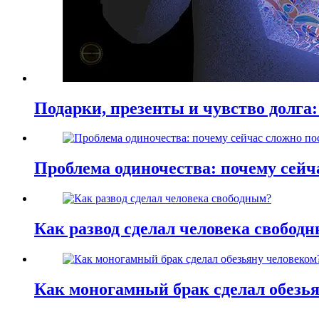
Подарки, презенты и чувство долга:
Проблема одиночества: почему сей
Как развод сделал человека свобод
Как моногамный брак сделал обезь