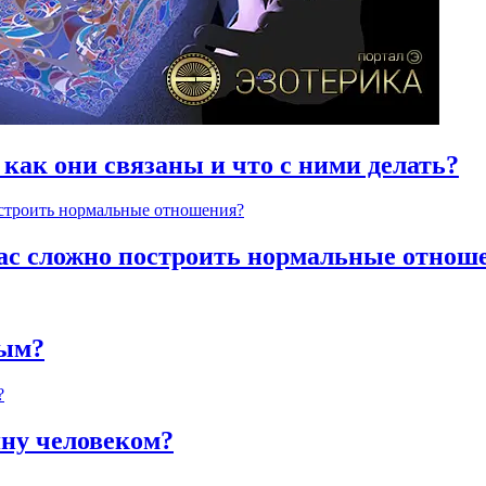
 как они связаны и что с ними делать?
час сложно построить нормальные отнош
ным?
яну человеком?