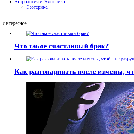
Астрология и Эзотерика
Эзотерика
Интересное
Что такое счастливый брак?
Как разговаривать после измены, ч