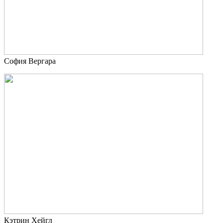
София Вергара
Кэтрин Хейгл