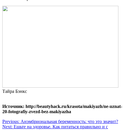
Тайра Бэнкс
Источник: http://beautyhack.ru/krasota/makiyazh/ne-uznat-
20-fotografiy-zvezd-bez-makiyazha
Навигация
Previous:
Анэмбриональная беременность: что это значит?
Next:
Ешьте на здоровье. Как питаться правильно и с