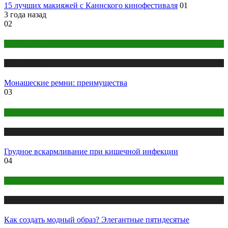
15 лучших макияжей с Каннского кинофестиваля
01
3 года назад
02
Одежда и мода
Публикации
Монашеские ремни: преимущества
03
Здоровье
Публикации
Грудное вскармливание при кишечной инфекции
04
Одежда и мода
Публикации
Как создать модный образ? Элегантные пятидесятые