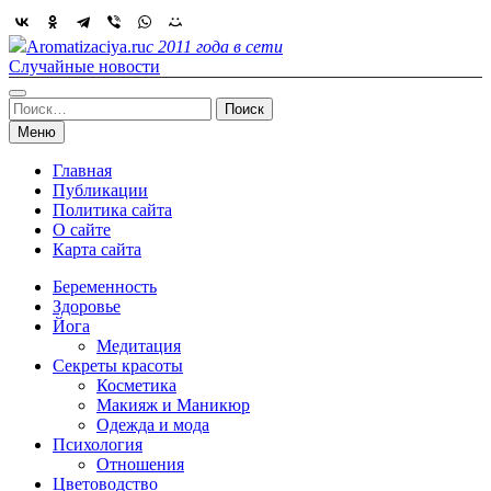
Skip
to
Aromatizaciya.ru
с 2011 года в сети
content
Случайные новости
Найти:
Меню
Главная
Публикации
Политика сайта
О сайте
Карта сайта
Беременность
Здоровье
Йога
Медитация
Секреты красоты
Косметика
Макияж и Маникюр
Одежда и мода
Психология
Отношения
Цветоводство