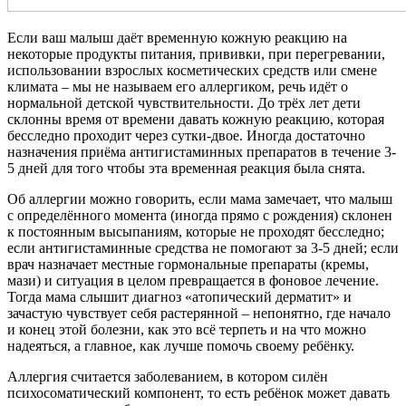
Если ваш малыш даёт временную кожную реакцию на
некоторые продукты питания, прививки, при перегревании,
использовании взрослых косметических средств или смене
климата – мы не называем его аллергиком, речь идёт о
нормальной детской чувствительности. До трёх лет дети
склонны время от времени давать кожную реакцию, которая
бесследно проходит через сутки-двое. Иногда достаточно
назначения приёма антигистаминных препаратов в течение 3-
5 дней для того чтобы эта временная реакция была снята.
Об аллергии можно говорить, если мама замечает, что малыш
с определённого момента (иногда прямо с рождения) склонен
к постоянным высыпаниям, которые не проходят бесследно;
если антигистаминные средства не помогают за 3-5 дней; если
врач назначает местные гормональные препараты (кремы,
мази) и ситуация в целом превращается в фоновое лечение.
Тогда мама слышит диагноз «атопический дерматит» и
зачастую чувствует себя растерянной – непонятно, где начало
и конец этой болезни, как это всё терпеть и на что можно
надеяться, а главное, как лучше помочь своему ребёнку.
Аллергия считается заболеванием, в котором силён
психосоматический компонент, то есть ребёнок может давать