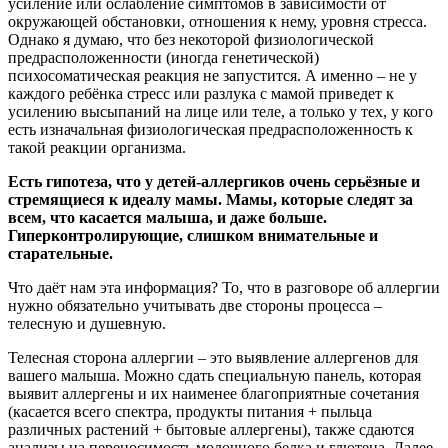
усиление или ослабление симптомов в зависимости от
окружающей обстановки, отношения к нему, уровня стресса.
Однако я думаю, что без некоторой физиологической
предрасположенности (иногда генетической)
психосоматическая реакция не запустится. А именно – не у
каждого ребёнка стресс или разлука с мамой приведет к
усилению высыпаний на лице или теле, а только у тех, у кого
есть изначальная физиологическая предрасположенность к
такой реакции организма.
Есть гипотеза, что у детей-аллергиков очень серьёзные и
стремящиеся к идеалу мамы. Мамы, которые следят за
всем, что касается малыша, и даже больше.
Гиперконтролирующие, слишком внимательные и
старательные.
Что даёт нам эта информация? То, что в разговоре об аллергии
нужно обязательно учитывать две стороны процесса –
телесную и душевную.
Телесная сторона аллергии – это выявление аллергенов для
вашего малыша. Можно сдать специальную панель, которая
выявит аллергены и их наименее благоприятные сочетания
(касается всего спектра, продукты питания + пыльца
различных растений + бытовые аллергены), также сдаются
анализы на переносимость молочного белка и глютена. Далее