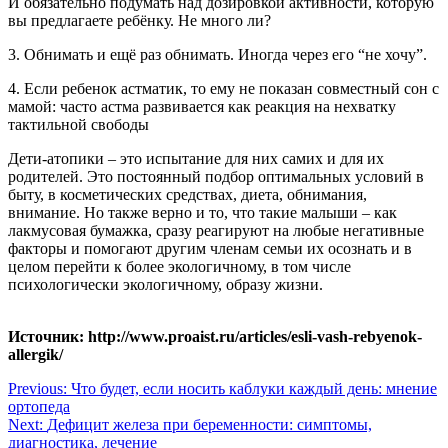
И обязательно подумать над дозировкой активности, которую
вы предлагаете ребёнку. Не много ли?
3. Обнимать и ещё раз обнимать. Иногда через его “не хочу”.
4. Если ребенок астматик, то ему не показан совместный сон с
мамой: часто астма развивается как реакция на нехватку
тактильной свободы
Дети-атопики – это испытание для них самих и для их
родителей. Это постоянный подбор оптимальных условий в
быту, в косметических средствах, диета, обнимания,
внимание. Но также верно и то, что такие малыши – как
лакмусовая бумажка, сразу реагируют на любые негативные
факторы и помогают другим членам семьи их осознать и в
целом перейти к более экологичному, в том числе
психологически экологичному, образу жизни.
Источник: http://www.proaist.ru/articles/esli-vash-rebyenok-
allergik/
Навигация
Previous:
Что будет, если носить каблуки каждый день: мнение
ортопеда
по
Next:
Дефицит железа при беременности: симптомы,
записям
диагностика, лечение