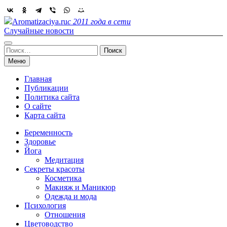
Skip
to
Aromatizaciya.ru
с 2011 года в сети
content
Случайные новости
Найти:
Меню
Главная
Публикации
Политика сайта
О сайте
Карта сайта
Беременность
Здоровье
Йога
Медитация
Секреты красоты
Косметика
Макияж и Маникюр
Одежда и мода
Психология
Отношения
Цветоводство