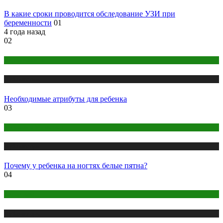
В какие сроки проводится обследование УЗИ при
беременности
01
4 года назад
02
Беременность
Публикации
Необходимые атрибуты для ребенка
03
Макияж и Маникюр
Публикации
Почему у ребенка на ногтях белые пятна?
04
Косметика
Публикации