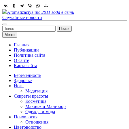
Skip
to
Aromatizaciya.ru
с 2011 года в сети
content
Случайные новости
Найти:
Меню
Главная
Публикации
Политика сайта
О сайте
Карта сайта
Беременность
Здоровье
Йога
Медитация
Секреты красоты
Косметика
Макияж и Маникюр
Одежда и мода
Психология
Отношения
Цветоводство