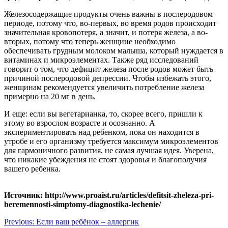
Железосодержащие продукты очень важны в послеродовом
периоде, потому что, во-первых, во время родов происходит
значительная кровопотеря, а значит, и потеря железа, а во-
вторых, потому что теперь женщине необходимо
обеспечивать грудным молоком малыша, который нуждается в
витаминах и микроэлементах. Также ряд исследований
говорит о том, что дефицит железа после родов может быть
причиной послеродовой депрессии. Чтобы избежать этого,
женщинам рекомендуется увеличить потребление железа
примерно на 20 мг в день.
И еще: если вы вегетарианка, то, скорее всего, пришли к
этому во взрослом возрасте и осознанно. А
экспериментировать над ребенком, пока он находится в
утробе и его организму требуется максимум микроэлементов
для гармоничного развития, не самая лучшая идея. Уверена,
что никакие убеждения не стоят здоровья и благополучия
вашего ребенка.
Источник: http://www.proaist.ru/articles/defitsit-zheleza-pri-
beremennosti-simptomy-diagnostika-lechenie/
Навигация
Previous:
Если ваш ребёнок – аллергик