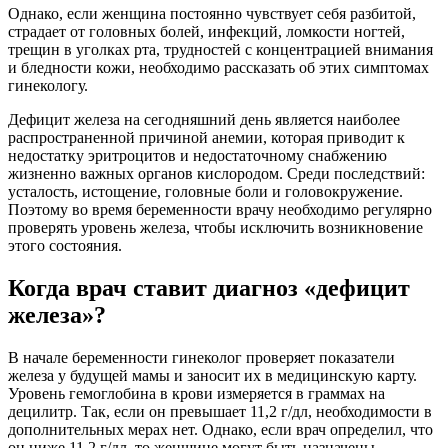
Однако, если женщина постоянно чувствует себя разбитой,
страдает от головных болей, инфекций, ломкости ногтей,
трещин в уголках рта, трудностей с концентрацией внимания
и бледности кожи, необходимо рассказать об этих симптомах
гинекологу.
Дефицит железа на сегодняшний день является наиболее
распространенной причиной анемии, которая приводит к
недостатку эритроцитов и недостаточному снабжению
жизненно важных органов кислородом. Среди последствий:
усталость, истощение, головные боли и головокружение.
Поэтому во время беременности врачу необходимо регулярно
проверять уровень железа, чтобы исключить возникновение
этого состояния.
Когда врач ставит диагноз «дефицит
железа»?
В начале беременности гинеколог проверяет показатели
железа у будущей мамы и заносит их в медицинскую карту.
Уровень гемоглобина в крови измеряется в граммах на
децилитр. Так, если он превышает 11,2 г/дл, необходимости в
дополнительных мерах нет. Однако, если врач определил, что
он ниже 11,2 г/дл, то женщине могут быть назначены