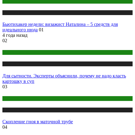
Макияж и Маникюр
Публикации
Бьютихакер недели: визажист Наталина – 5 средств для
идеального нюда
01
4 года назад
02
Правильное питание
Публикации
Для сытности. Эксперты объяснили, почему не надо класть
картошку в суп
03
Здоровье
Публикации
Скопление гноя в маточной трубе
04