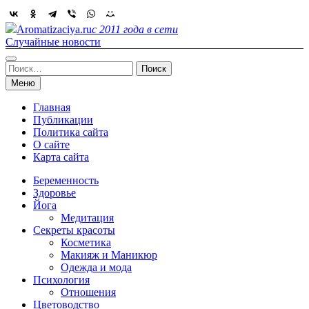
Skip
to
Aromatizaciya.ru
с 2011 года в сети
content
Случайные новости
Найти:
Меню
Главная
Публикации
Политика сайта
О сайте
Карта сайта
Беременность
Здоровье
Йога
Медитация
Секреты красоты
Косметика
Макияж и Маникюр
Одежда и мода
Психология
Отношения
Цветоводство