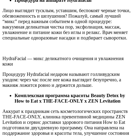
Процедура на аппарате Hydrafacial
Лицо выглядит тусклым, уставшим, беспокоят черные точки,
обезвоженность и шелушения? Пожалуй, самый лучший
“микс” перед важным событием в одной процедуре:
вакуумная деликатная чистка пор, эксфолиация, массаж,
увлажнение и питание кожи без иглы и релакс. Врач меняет
специальные одноразовые насадки и подбирает сыворотки.
HydraFacial — микс деликатного очищения и увлажнения
кожи
Процедуру Hydrafacial недаром называют голливудским
уходом: через час после нее кожа выглядит безупречно, а
макияж ложится ровно и держится дольше.
Комплексная программа красоты Beauty Detox by
How to Eat х THE-FACE-ONLY х ZEN Levitation
Аккурат к праздникам сеть косметологических пространств
THE-FACE-ONLY, клиника превентивной медицины ZEN
Levitation и сервис доставки здорового питания How to Eat
подготовили двухдневную программу. Она направлена на
поддержание здоровья и красоты тела, улучшение состояния