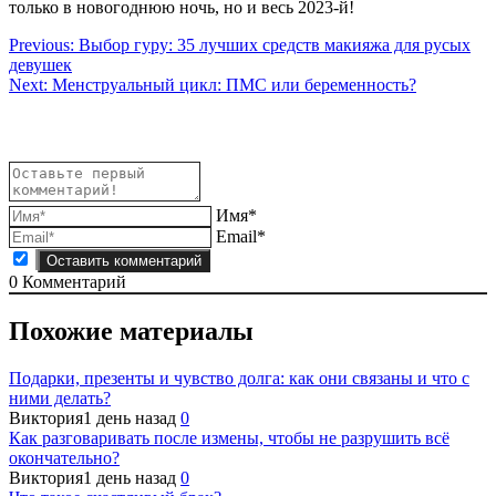
только в новогоднюю ночь, но и весь 2023-й!
Навигация
Previous:
Выбор гуру: 35 лучших средств макияжа для русых
девушек
по
Next:
Менструальный цикл: ПМС или беременность?
записям
Имя*
Email*
0
Комментарий
Похожие материалы
Подарки, презенты и чувство долга: как они связаны и что с
ними делать?
Виктория
1 день назад
0
Как разговаривать после измены, чтобы не разрушить всё
окончательно?
Виктория
1 день назад
0