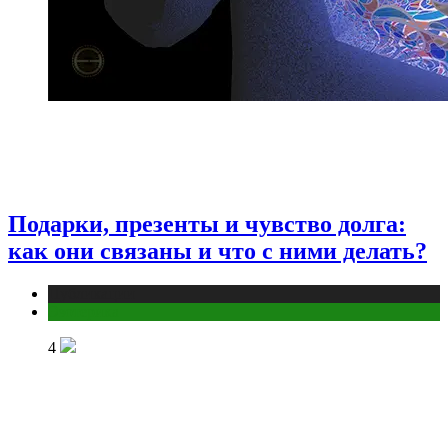
Подарки, презенты и чувство долга:
как они связаны и что с ними делать?
Публикации
Эзотерика
4