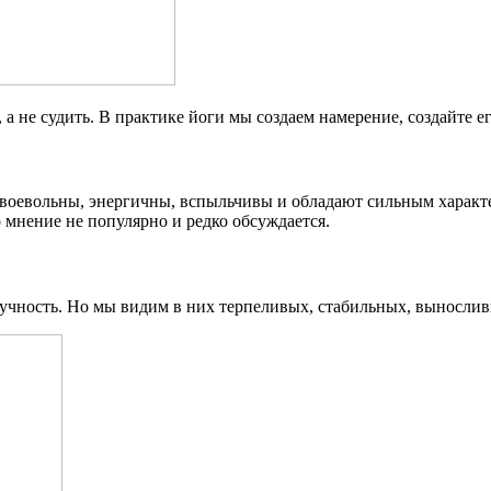
 а не судить. В практике йоги мы создаем намерение, создайте е
воевольны, энергичны, вспыльчивы и обладают сильным характер
о мнение не популярно и редко обсуждается.
 скучность. Но мы видим в них терпеливых, стабильных, выносли