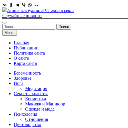
Skip
to
Aromatizaciya.ru
с 2011 года в сети
content
Случайные новости
Найти:
Меню
Главная
Публикации
Политика сайта
О сайте
Карта сайта
Беременность
Здоровье
Йога
Медитация
Секреты красоты
Косметика
Макияж и Маникюр
Одежда и мода
Психология
Отношения
Цветоводство