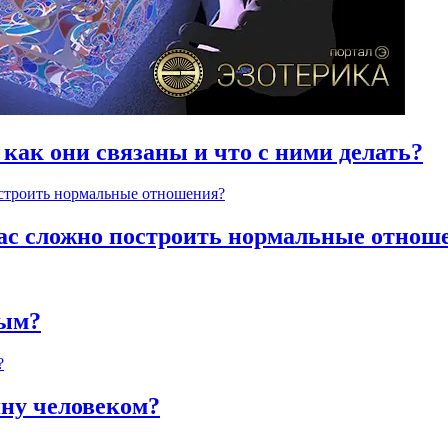
 как они связаны и что с ними делать?
час сложно построить нормальные отнош
ным?
яну человеком?