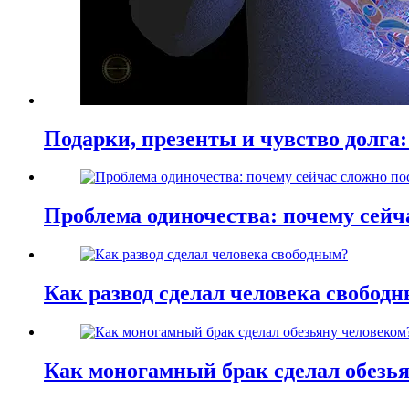
Подарки, презенты и чувство долга:
Проблема одиночества: почему сей
Как развод сделал человека свобод
Как моногамный брак сделал обезь