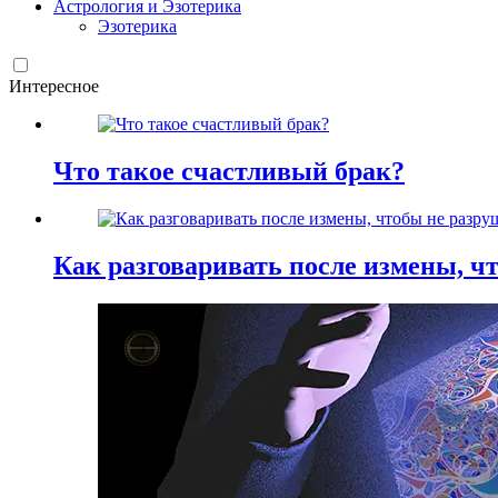
Астрология и Эзотерика
Эзотерика
Интересное
Что такое счастливый брак?
Как разговаривать после измены, ч