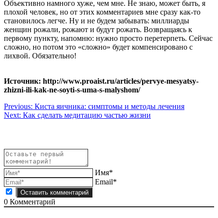
Объективно намного хуже, чем мне. Не знаю, может быть, я
плохой человек, но от этих комментариев мне сразу как-то
становилось легче. Ну и не будем забывать: миллиарды
женщин рожали, рожают и будут рожать. Возвращаясь к
первому пункту, напомню: нужно просто перетерпеть. Сейчас
сложно, но потом это «сложно» будет компенсировано с
лихвой. Обязательно!
Источник: http://www.proaist.ru/articles/pervye-mesyatsy-
zhizni-ili-kak-ne-soyti-s-uma-s-malyshom/
Навигация
Previous:
Киста яичника: симптомы и методы лечения
Next:
Как сделать медитацию частью жизни
по
записям
Имя*
Email*
0
Комментарий