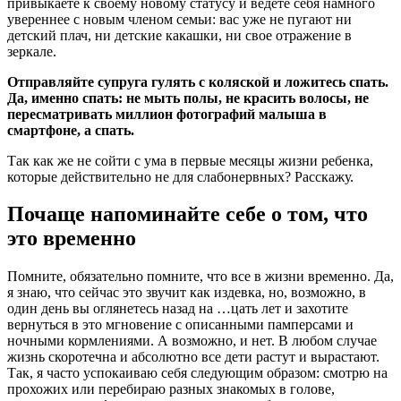
привыкаете к своему новому статусу и ведете себя намного
увереннее с новым членом семьи: вас уже не пугают ни
детский плач, ни детские какашки, ни свое отражение в
зеркале.
Отправляйте супруга гулять с коляской и ложитесь спать.
Да, именно спать: не мыть полы, не красить волосы, не
пересматривать миллион фотографий малыша в
смартфоне, а спать.
Так как же не сойти с ума в первые месяцы жизни ребенка,
которые действительно не для слабонервных? Расскажу.
Почаще напоминайте себе о том, что
это временно
Помните, обязательно помните, что все в жизни временно. Да,
я знаю, что сейчас это звучит как издевка, но, возможно, в
один день вы оглянетесь назад на …цать лет и захотите
вернуться в это мгновение с описанными памперсами и
ночными кормлениями. А возможно, и нет. В любом случае
жизнь скоротечна и абсолютно все дети растут и вырастают.
Так, я часто успокаиваю себя следующим образом: смотрю на
прохожих или перебираю разных знакомых в голове,