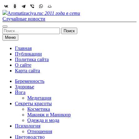
Skip
to
Aromatizaciya.ru
с 2011 года в сети
content
Случайные новости
Найти:
Меню
Главная
Публикации
Политика сайта
О сайте
Карта сайта
Беременность
Здоровье
Йога
Медитация
Секреты красоты
Косметика
Макияж и Маникюр
Одежда и мода
Психология
Отношения
Цветоводство