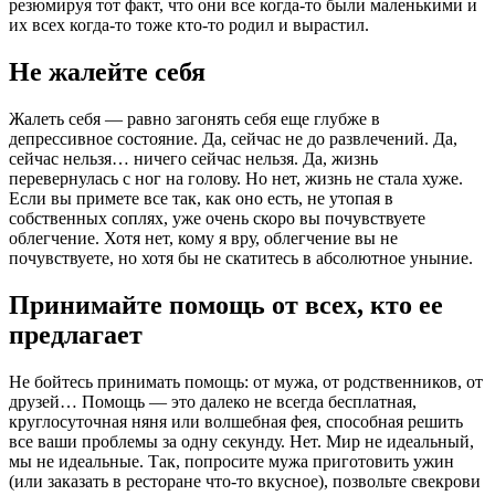
резюмируя тот факт, что они все когда-то были маленькими и
их всех когда-то тоже кто-то родил и вырастил.
Не жалейте себя
Жалеть себя — равно загонять себя еще глубже в
депрессивное состояние. Да, сейчас не до развлечений. Да,
сейчас нельзя… ничего сейчас нельзя. Да, жизнь
перевернулась с ног на голову. Но нет, жизнь не стала хуже.
Если вы примете все так, как оно есть, не утопая в
собственных соплях, уже очень скоро вы почувствуете
облегчение. Хотя нет, кому я вру, облегчение вы не
почувствуете, но хотя бы не скатитесь в абсолютное уныние.
Принимайте помощь от всех, кто ее
предлагает
Не бойтесь принимать помощь: от мужа, от родственников, от
друзей… Помощь — это далеко не всегда бесплатная,
круглосуточная няня или волшебная фея, способная решить
все ваши проблемы за одну секунду. Нет. Мир не идеальный,
мы не идеальные. Так, попросите мужа приготовить ужин
(или заказать в ресторане что-то вкусное), позвольте свекрови