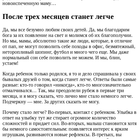
новоиспеченную маму…
После трех месяцев станет легче
Да, мы все безумно любим своих детей. Да, мы благодарим
бога за их появление на свет и молимся об их благополучии.
Но мы, мамы, абсолютно такие же люди, которые, в отличие
от пап, не могут позволить себе походы в офис, безмятежный,
неторопливый шопинг, футбол и много чего еще. Мы даже
нормальный сон себе позволить не можем. И мы, блин,
устаем!
Когда ребенок только родился, я то и дело спрашивала у своих
бывалых друзей о том, когда станет легче. Ответы были самые
разные: кто-то говорил «никогда», кто-то многозначительно
отмалчивался… Так, мы преодолели рубеж в первые три
месяца, и я могу сказать, что лично мне стало немного легче.
Подчеркну — мне. За других сказать не могу.
Почему стало легче? Во-первых, контакт с ребенком. Улыбка в
ответ на улыбку тут же стирает огромное количество
сложностей и придает сил. Во-вторых, малыш становится хотя
бы немного самостоятельным: появляется интерес к ярким
игрушкам, развиваются новые рефлексы. В-третьих, вы