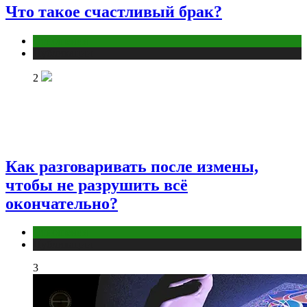
Что такое счастливый брак?
Отношения
Публикации
2
Как разговаривать после измены,
чтобы не разрушить всё
окончательно?
Отношения
Публикации
3