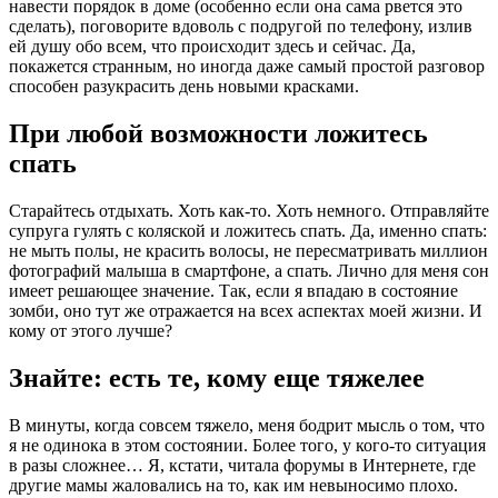
навести порядок в доме (особенно если она сама рвется это
сделать), поговорите вдоволь с подругой по телефону, излив
ей душу обо всем, что происходит здесь и сейчас. Да,
покажется странным, но иногда даже самый простой разговор
способен разукрасить день новыми красками.
При любой возможности ложитесь
спать
Старайтесь отдыхать. Хоть как-то. Хоть немного. Отправляйте
супруга гулять с коляской и ложитесь спать. Да, именно спать:
не мыть полы, не красить волосы, не пересматривать миллион
фотографий малыша в смартфоне, а спать. Лично для меня сон
имеет решающее значение. Так, если я впадаю в состояние
зомби, оно тут же отражается на всех аспектах моей жизни. И
кому от этого лучше?
Знайте: есть те, кому еще тяжелее
В минуты, когда совсем тяжело, меня бодрит мысль о том, что
я не одинока в этом состоянии. Более того, у кого-то ситуация
в разы сложнее… Я, кстати, читала форумы в Интернете, где
другие мамы жаловались на то, как им невыносимо плохо.