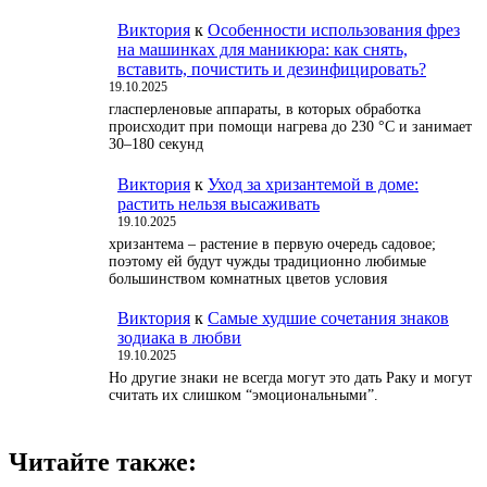
Виктория
к
Особенности использования фрез
на машинках для маникюра: как снять,
вставить, почистить и дезинфицировать?
19.10.2025
гласперленовые аппараты, в которых обработка
происходит при помощи нагрева до 230 °С и занимает
30–180 секунд
Виктория
к
Уход за хризантемой в доме:
растить нельзя высаживать
19.10.2025
хризантема – растение в первую очередь садовое;
поэтому ей будут чужды традиционно любимые
большинством комнатных цветов условия
Виктория
к
Самые худшие сочетания знаков
зодиака в любви
19.10.2025
Но другие знаки не всегда могут это дать Раку и могут
считать их слишком “эмоциональными”.
Читайте также: