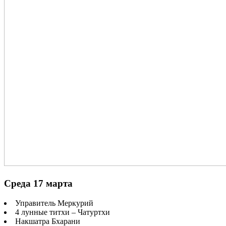
Среда 17 марта
Управитель Меркурий
4 лунные титхи – Чатуртхи
Накшатра Бхарани