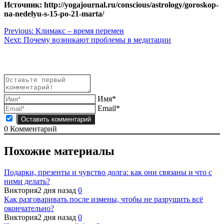
Источник: http://yogajournal.ru/conscious/astrology/goroskop-
na-nedelyu-s-15-po-21-marta/
Навигация
Previous:
Климакс – время перемен
Next:
Почему возникают проблемы в медитации
по
записям
Имя*
Email*
0
Комментарий
Похожие материалы
Подарки, презенты и чувство долга: как они связаны и что с
ними делать?
Виктория
2 дня назад
0
Как разговаривать после измены, чтобы не разрушить всё
окончательно?
Виктория
2 дня назад
0