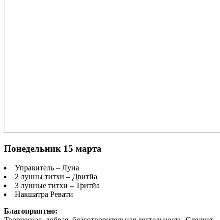
Понедельник 15 марта
Управитель – Луна
2 лунны титхи – Двитйа
3 лунные титхи – Тритйа
Накшатра Ревати
Благоприятно:
Творческая, добрая, благотворительная деятельность. Следует