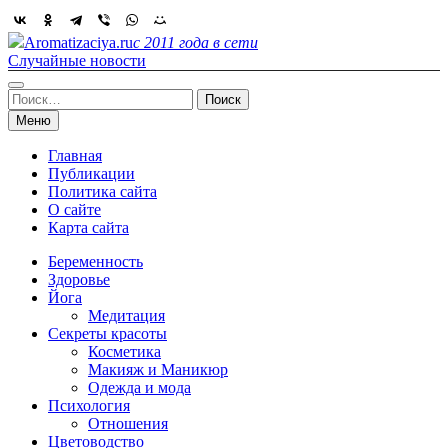
Skip
to
Aromatizaciya.ru
с 2011 года в сети
content
Случайные новости
Найти:
Меню
Главная
Публикации
Политика сайта
О сайте
Карта сайта
Беременность
Здоровье
Йога
Медитация
Секреты красоты
Косметика
Макияж и Маникюр
Одежда и мода
Психология
Отношения
Цветоводство