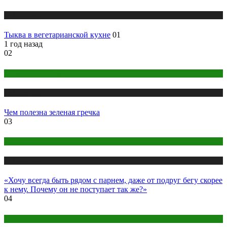
Публикации
Тыква в вегетарианской кухне
01
1 год назад
02
Правильное питание
Публикации
Чем полезна зеленая гречка
03
Психология
Публикации
«Хочу всегда быть рядом с парнем, даже от подруг бегу скорее
к нему. Почему он не поступает так же?»
04
Макияж и Маникюр