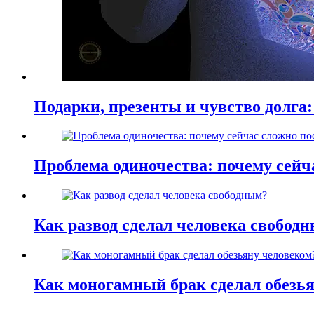
Подарки, презенты и чувство долга:
Проблема одиночества: почему сей
Как развод сделал человека свобод
Как моногамный брак сделал обезь