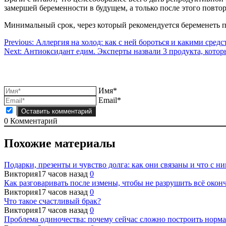
замершей беременности в будущем, а только после этого повтор
Минимальный срок, через который рекомендуется беременеть п
Навигация
Previous:
Аллергия на холод: как с ней бороться и какими сред
Next:
Антиоксидант едим. Эксперты назвали 3 продукта, котор
по
записям
Имя*
Email*
0
Комментарий
Похожие материалы
Подарки, презенты и чувство долга: как они связаны и что с ни
Виктория
17 часов назад
0
Как разговаривать после измены, чтобы не разрушить всё окон
Виктория
17 часов назад
0
Что такое счастливый брак?
Виктория
17 часов назад
0
Проблема одиночества: почему сейчас сложно построить норм