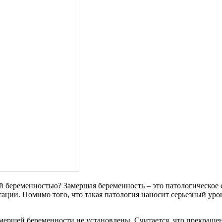
шей беременностью? Замершая беременность – это патологическо
стации. Помимо того, что такая патология наносит серьезный у
ершей беременности не установлены. Считается, что прекраще