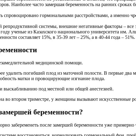
оров. Наиболее часто замершая беременность на ранних сроках
ыть спровоцировано гормональными расстройствами, а именно 
 репродуктивной системы, внешние негативные факторы – все 
году ученые из Казахского национального университета им. Аль
ности составляет 15%, в 35-39 лет – 25%, а в 40-44 года – 51%.
ременности
незамедлительной медицинской помощи.
ее удалить погибший плод из маточной полости. В первые два м
обность матки и провоцирующие изгнание плода.
ли выскабливанию под местной или общей анестезией.
ана во втором триместре, у женщины вызывают искусственные р
 замершей беременности?
орно забеременеть после замершей беременности уже примерно ч
й системе восстановиться, нормализовать гормональный фон, пр