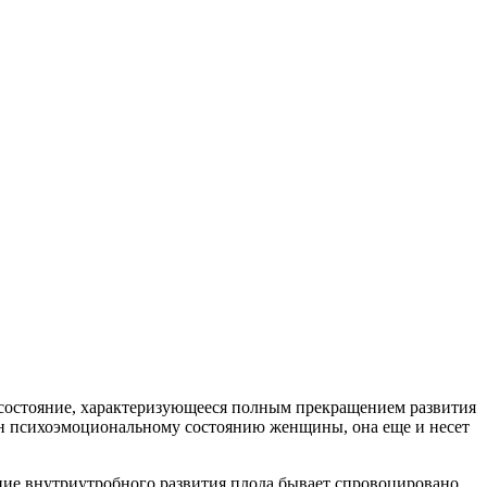
е состояние, характеризующееся полным прекращением развития
рон психоэмоциональному состоянию женщины, она еще и несет
ние внутриутробного развития плода бывает спровоцировано