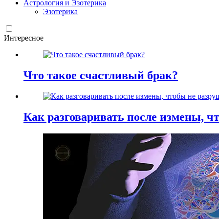
Астрология и Эзотерика
Эзотерика
Интересное
Что такое счастливый брак?
Как разговаривать после измены, ч