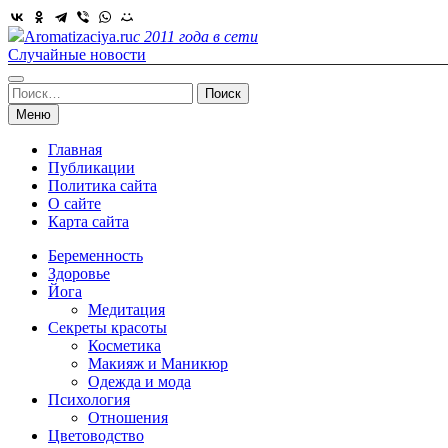
Skip
to
Aromatizaciya.ru
с 2011 года в сети
content
Случайные новости
Найти:
Меню
Главная
Публикации
Политика сайта
О сайте
Карта сайта
Беременность
Здоровье
Йога
Медитация
Секреты красоты
Косметика
Макияж и Маникюр
Одежда и мода
Психология
Отношения
Цветоводство