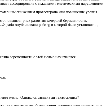
 бывает ассоциирована с тяжелыми генетическими нарушениями
чрезмерным снижением прогестерона или повышение уровня
это повышает риск развития замершей беременности.
-Фараби опубликовали работу, в которой было установлено,
есяца беременности с этой целью назначаются
оды.
ерез месяц. Однако оправдана ли такая спешка?
ойти дополнительные обследования, позволяющие снизить риск