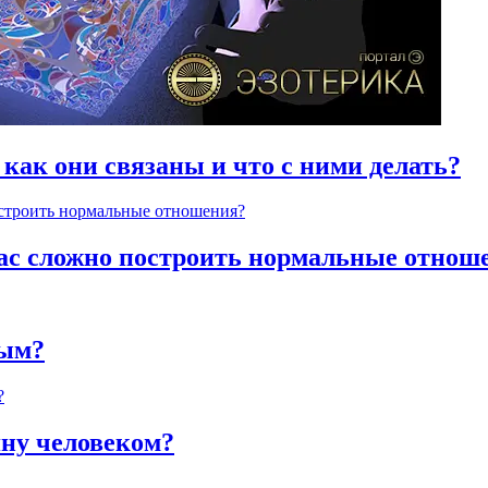
 как они связаны и что с ними делать?
час сложно построить нормальные отнош
ным?
яну человеком?