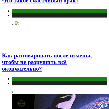
Что такое счастливый брак?
Отношения
Публикации
2
Как разговаривать после измены,
чтобы не разрушить всё
окончательно?
Отношения
Публикации
3