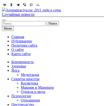
Skip
to
Aromatizaciya.ru
с 2011 года в сети
content
Случайные новости
Найти:
Меню
Главная
Публикации
Политика сайта
О сайте
Карта сайта
Беременность
Здоровье
Йога
Медитация
Секреты красоты
Косметика
Макияж и Маникюр
Одежда и мода
Психология
Отношения
Цветоводство