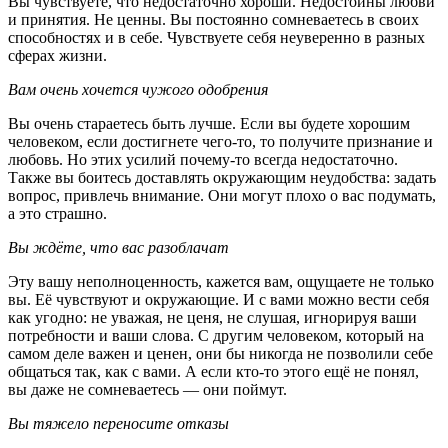
Вы чувствуете, что недостаточно хороши. Недостойны любви
и принятия. Не ценны. Вы постоянно сомневаетесь в своих
способностях и в себе. Чувствуете себя неуверенно в разных
сферах жизни.
Вам очень хочется чужого одобрения
Вы очень стараетесь быть лучше. Если вы будете хорошим
человеком, если достигнете чего-то, то получите признание и
любовь. Но этих усилий почему-то всегда недостаточно.
Также вы боитесь доставлять окружающим неудобства: задать
вопрос, привлечь внимание. Они могут плохо о вас подумать,
а это страшно.
Вы ждёте, что вас разоблачат
Эту вашу неполноценность, кажется вам, ощущаете не только
вы. Её чувствуют и окружающие. И с вами можно вести себя
как угодно: не уважая, не ценя, не слушая, игнорируя ваши
потребности и ваши слова. С другим человеком, который на
самом деле важен и ценен, они бы никогда не позволили себе
общаться так, как с вами. А если кто-то этого ещё не понял,
вы даже не сомневаетесь — они поймут.
Вы тяжело переносите отказы