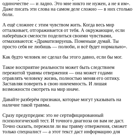
одиночестве — и ладно. Это мне никто не нужен, а не я им».
Даже писать эти слова на самом деле сложно — в них столько
боли.
А ещё сложнее с этим чувством жить. Когда весь мир
отталкивает, отгораживается от тебя. А окружающие, если
наберёшься смелости поделиться своими чувствами,
отмахиваются: «Драматизируешь. Поменьше думай. Ты
просто себя не любишь — полюби, и всё будет нормально».
Как будто человек не сделал бы этого давно, если бы мог.
Такое восприятие реальности может быть следствием
пережитой травмы отвержения — она может годами
отравлять человеку жизнь, полностью меняя его оптику.
Заставляя поверить в свою никчемность. И лишая
возможности смотреть на мир иначе.
Давайте разберём признаки, которые могут указывать на
наличие такой травмы.
Сразу предупредим: это не сертифицированный
психологический тест. И точного диагноза он вам не даст.
Точно сказать, пережили ли вы травму отвержения, сможет
только специалист — а этот текст даст информацию для