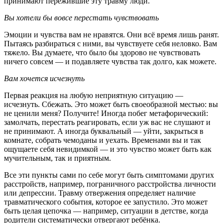
принимают пережившие эту травму люди.
Вы хотели бы вовсе перестать чувствовать
Эмоции и чувства вам не нравятся. Они всё время лишь ранят.
Пытаясь разбираться с ними, вы чувствуете себя неловко. Вам
тяжело. Вы думаете, что было бы здорово не чувствовать
ничего совсем — и подавляете чувства так долго, как можете.
Вам хочется исчезнуть
Первая реакция на любую неприятную ситуацию —
исчезнуть. Сбежать. Это может быть своеобразной местью: вы
не ценили меня? Получите! Иногда побег метафорический:
замолчать, перестать реагировать, если уж вас не слушают и
не принимают. А иногда буквальный — уйти, закрыться в
комнате, собрать чемоданы и уехать. Временами вы и так
ощущаете себя невидимкой — и это чувство может быть как
мучительным, так и приятным.
Все эти пункты сами по себе могут быть симптомами других
расстройств, например, пограничного расстройства личности
или депрессии. Травму отвержения определяет наличие
травматического события, которое ее запустило. Это может
быть целая цепочка — например, ситуации в детстве, когда
родители систематически отвергают ребёнка.