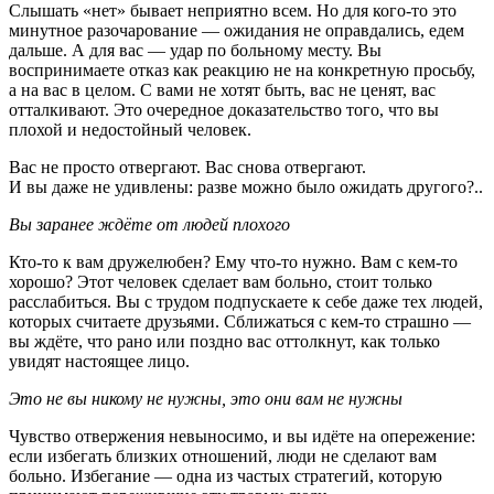
Слышать «нет» бывает неприятно всем. Но для кого-то это
минутное разочарование — ожидания не оправдались, едем
дальше. А для вас — удар по больному месту. Вы
воспринимаете отказ как реакцию не на конкретную просьбу,
а на вас в целом. С вами не хотят быть, вас не ценят, вас
отталкивают. Это очередное доказательство того, что вы
плохой и недостойный человек.
Вас не просто отвергают. Вас снова отвергают.
И вы даже не удивлены: разве можно было ожидать другого?..
Вы заранее ждёте от людей плохого
Кто-то к вам дружелюбен? Ему что-то нужно. Вам с кем-то
хорошо? Этот человек сделает вам больно, стоит только
расслабиться. Вы с трудом подпускаете к себе даже тех людей,
которых считаете друзьями. Сближаться с кем-то страшно —
вы ждёте, что рано или поздно вас оттолкнут, как только
увидят настоящее лицо.
Это не вы никому не нужны, это они вам не нужны
Чувство отвержения невыносимо, и вы идёте на опережение:
если избегать близких отношений, люди не сделают вам
больно. Избегание — одна из частых стратегий, которую