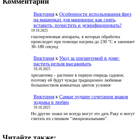
Комментарии
Виктория
к
Особенности использования фрез
на машинках для маникюра: как снять,
вставить, почистить и дезинфицировать?
19.10.2025
гласперленовые аппараты, в которых обработка
происходит при помощи нагрева до 230 °С и занимает
30–180 секунд
Виктория
к
Уход за хризантемой в доме:
растить нельзя высаживать
19.10.2025
хризантема – растение в первую очередь садовое;
поэтому ей будут чужды традиционно любимые
большинством комнатных цветов условия
Виктория
к
Самые худшие сочетания знаков
зодиака в любви
19.10.2025
Но другие знаки не всегда могут это дать Раку и могут
считать их слишком “эмоциональными”.
Читайте также: