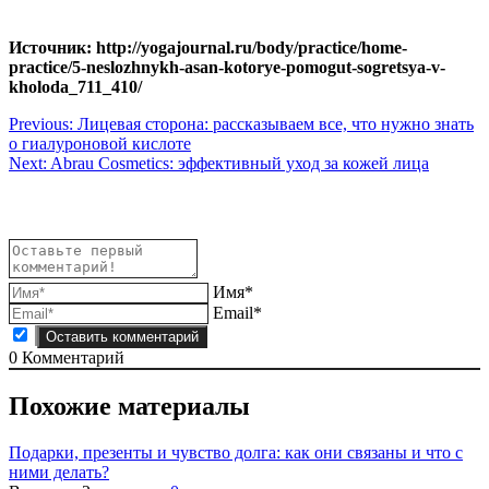
Источник: http://yogajournal.ru/body/practice/home-
practice/5-neslozhnykh-asan-kotorye-pomogut-sogretsya-v-
kholoda_711_410/
Навигация
Previous:
Лицевая сторона: рассказываем все, что нужно знать
о гиалуроновой кислоте
по
Next:
Abrau Cosmetics: эффективный уход за кожей лица
записям
Имя*
Email*
0
Комментарий
Похожие материалы
Подарки, презенты и чувство долга: как они связаны и что с
ними делать?