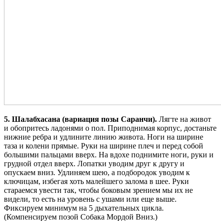
5. Шалабхасана (вариация позы Саранчи).
Лягте на живот
и обопритесь ладонями о пол. Приподнимая корпус, достаньте
нижние ребра и удлините линию живота. Ноги на ширине
таза и колени прямые. Руки на ширине плеч и перед собой
большими пальцами вверх. На вдохе поднимите ноги, руки и
грудной отдел вверх. Лопатки уводим друг к другу и
опускаем вниз. Удлиняем шею, а подбородок уводим к
ключицам, избегая хоть малейшего залома в шее. Руки
стараемся увести так, чтобы боковым зрением мы их не
видели, то есть на уровень с ушами или еще выше.
Фиксируем минимум на 5 дыхательных цикла.
(Компенсируем позой Собака Мордой Вниз.)