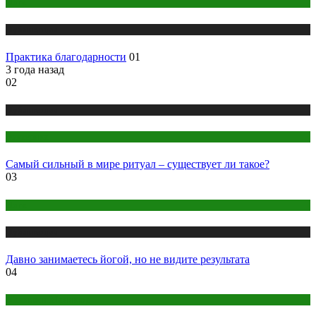
Йога
Публикации
Практика благодарности
01
3 года назад
02
Публикации
Эзотерика
Самый сильный в мире ритуал – существует ли такое?
03
Йога
Публикации
Давно занимаетесь йогой, но не видите результата
04
Макияж и Маникюр