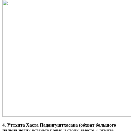
4. Уттхита Хаста Падангуштхасана (обхват большого
пальца ноги)
: встаньте прямо и стопы вместе. Согните,