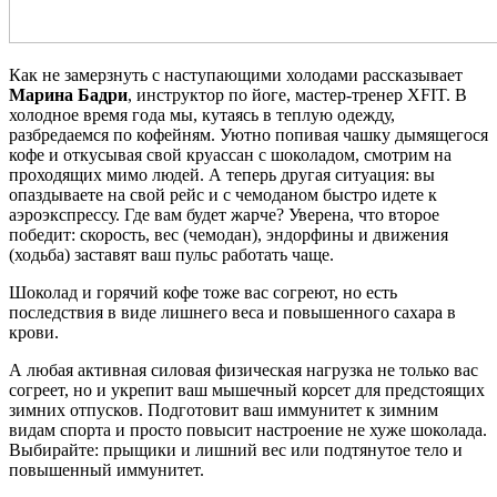
Как не замерзнуть с наступающими холодами рассказывает
Марина Бадри
, инструктор по йоге, мастер-тренер XFIT. В
холодное время года мы, кутаясь в теплую одежду,
разбредаемся по кофейням. Уютно попивая чашку дымящегося
кофе и откусывая свой круассан с шоколадом, смотрим на
проходящих мимо людей. А теперь другая ситуация: вы
опаздываете на свой рейс и с чемоданом быстро идете к
аэроэкспрессу. Где вам будет жарче? Уверена, что второе
победит: скорость, вес (чемодан), эндорфины и движения
(ходьба) заставят ваш пульс работать чаще.
Шоколад и горячий кофе тоже вас согреют, но есть
последствия в виде лишнего веса и повышенного сахара в
крови.
А любая активная силовая физическая нагрузка не только вас
согреет, но и укрепит ваш мышечный корсет для предстоящих
зимних отпусков. Подготовит ваш иммунитет к зимним
видам спорта и просто повысит настроение не хуже шоколада.
Выбирайте: прыщики и лишний вес или подтянутое тело и
повышенный иммунитет.