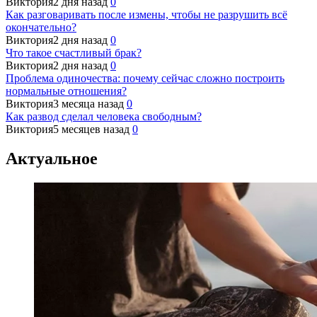
Виктория
2 дня назад
0
Как разговаривать после измены, чтобы не разрушить всё
окончательно?
Виктория
2 дня назад
0
Что такое счастливый брак?
Виктория
2 дня назад
0
Проблема одиночества: почему сейчас сложно построить
нормальные отношения?
Виктория
3 месяца назад
0
Как развод сделал человека свободным?
Виктория
5 месяцев назад
0
Актуальное