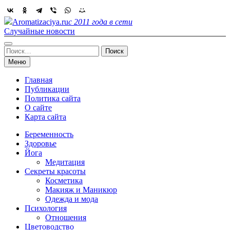
Skip
to
Aromatizaciya.ru
с 2011 года в сети
content
Случайные новости
Найти:
Меню
Главная
Публикации
Политика сайта
О сайте
Карта сайта
Беременность
Здоровье
Йога
Медитация
Секреты красоты
Косметика
Макияж и Маникюр
Одежда и мода
Психология
Отношения
Цветоводство