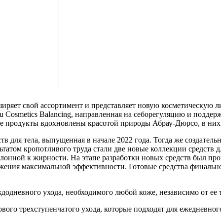
ширяет свой ассортимент и представляет новую косметическую л
 Cosmetics Balancing, направленная на себорегуляцию и поддерж
е продукты вдохновлены красотой природы Абрау-Дюрсо, в них
тв для тела, выпущенная в начале 2022 года. Тогда же создатель
льтатом кропотливого труда стали две новые коллекции средств
лонной к жирности. На этапе разработки новых средств был пр
ения максимальной эффективности. Готовые средства финально 
додневного ухода, необходимого любой коже, независимо от ее т
зового трехступенчатого ухода, которые подходят для ежедневно