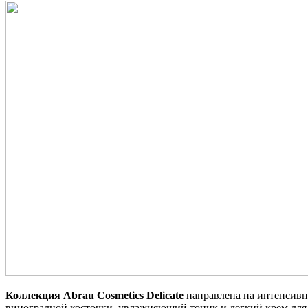
Коллекция Abrau Cosmetics Delicate
направлена на интенсивн
виноградной косточки, увлажняющий тоник и легкий крем дл