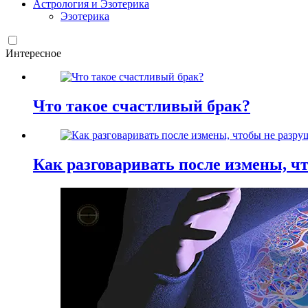
Астрология и Эзотерика
Эзотерика
Интересное
Что такое счастливый брак?
Как разговаривать после измены, ч