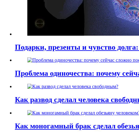
Подарки, презенты и чувство долга:
Проблема одиночества: почему сей
Как развод сделал человека свобод
Как моногамный брак сделал обезь