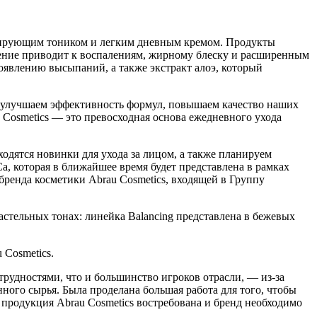
улирующим тоником и легким дневным кремом. Продукты
ение приводит к воспалениям, жирному блеску и расширенным
оявлению высыпаний, а также экстракт алоэ, который
, улучшаем эффективность формул, повышаем качество наших
 Cosmetics — это превосходная основа ежедневного ухода
одятся новинки для ухода за лицом, а также планируем
, которая в ближайшее время будет представлена в рамках
бренда косметики Abrau Cosmetics, входящей в Группу
тельных тонах: линейка Balancing представлена в бежевых
 Cosmetics.
 трудностями, что и большинство игроков отрасли, — из-за
ого сырья. Была проделана большая работа для того, чтобы
о продукция Abrau Cosmetics востребована и бренд необходимо