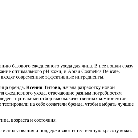
инию базового ежедневного ухода для лица. В нее вошли сразу
ание оптимального pH кожи, и Abrau Cosmetics Delicate,
 входят современные эффективные ингредиенты.
ница бренда,
Ксения Титова
, начала разработку новой
 для ежедневного ухода, отвечающие разным потребностям
оведен тщательный отбор высококачественных компонентов
тестировали на себе создатели бренда, чтобы выбрать лучшие
ипа, возраста и состояния.
го использования и поддерживают естественную красоту кожи.