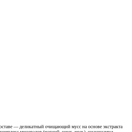
составе — деликатный очищающий мусс на основе экстракта
комплекс минералов (магний, цинк, медь), ниацинамид —