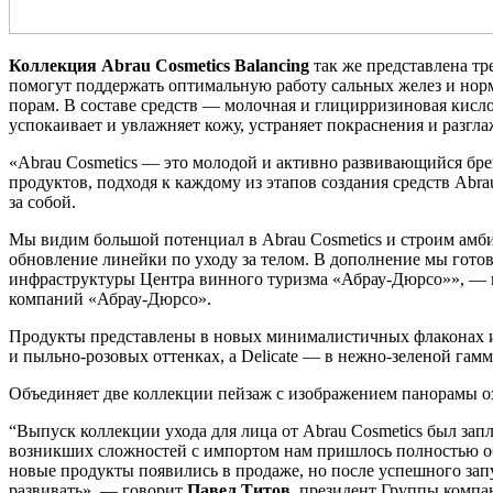
Коллекция Abrau Cosmetics Balancing
так же представлена т
помогут поддержать оптимальную работу сальных желез и но
порам. В составе средств — молочная и глицирризиновая кисл
успокаивает и увлажняет кожу, устраняет покраснения и разгла
«Abrau Cosmetics — это молодой и активно развивающийся бр
продуктов, подходя к каждому из этапов создания средств Abr
за собой.
Мы видим большой потенциал в Abrau Cosmetics и строим амбиц
обновление линейки по уходу за телом. В дополнение мы гото
инфраструктуры Центра винного туризма «Абрау-Дюрсо»», —
компаний «Абрау-Дюрсо».
Продукты представлены в новых минималистичных флаконах из
и пыльно-розовых оттенках, а Delicate — в нежно-зеленой гамм
Объединяет две коллекции пейзаж с изображением панорамы оз
“Выпуск коллекции ухода для лица от Abrau Cosmetics был запл
возникших сложностей с импортом нам пришлось полностью обн
новые продукты появились в продаже, но после успешного запус
развивать», — говорит
Павел Титов
, президент Группы комп