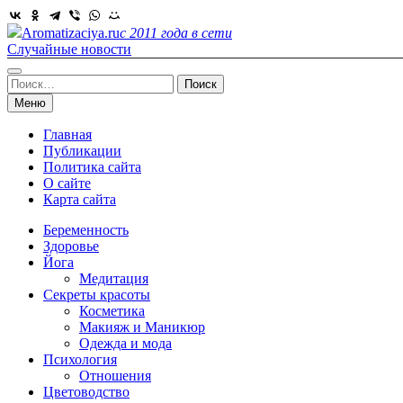
Skip
to
Aromatizaciya.ru
с 2011 года в сети
content
Случайные новости
Найти:
Меню
Главная
Публикации
Политика сайта
О сайте
Карта сайта
Беременность
Здоровье
Йога
Медитация
Секреты красоты
Косметика
Макияж и Маникюр
Одежда и мода
Психология
Отношения
Цветоводство