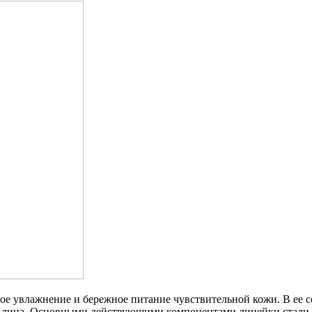
ое увлажнение и бережное питание чувствительной кожи. В ее 
я лица. Основными действующими компонентами линейки стали 