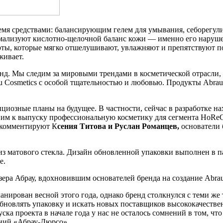
ремя средствами: балансирующим гелем для умывания, себорег
рмализуют кислотно-щелочной баланс кожи — именно его наруш
оты, которые мягко отшелушивают, увлажняют и препятствуют п
живает.
енд. Мы следим за мировыми трендами в косметической отрасли
au Cosmetics с особой тщательностью и любовью. Продукты Abrau
иозные планы на будущее. В частности, сейчас в разработке нах
вим к выпуску профессиональную косметику для сегмента HoReCa
 комментируют К
сения Титова и Руслан Романцев,
основатели 
 матового стекла. Дизайн обновленной упаковки выполнен в пас
е.
ера Абрау, вдохновившим основателей бренда на создание Abrau
анирован весной этого года, однако бренд столкнулся с теми же
овлять упаковку и искать новых поставщиков высококачественн
ка проекта в начале года у нас не осталось сомнений в том, чт
аний «Абрау-Дюрсо».