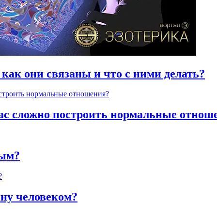
 как они связаны и что с ними делать?
час сложно построить нормальные отнош
ным?
яну человеком?