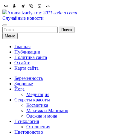
Skip
to
Aromatizaciya.ru
с 2011 года в сети
content
Случайные новости
Найти:
Меню
Главная
Публикации
Политика сайта
О сайте
Карта сайта
Беременность
Здоровье
Йога
Медитация
Секреты красоты
Косметика
Макияж и Маникюр
Одежда и мода
Психология
Отношения
Цветоводство