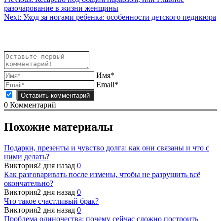
Навигация
разочарование в жизни женщины
по
Next:
Уход за ногами ребенка: особенности детского педикюра
записям
Имя*
Email*
0
Комментарий
Похожие материалы
Подарки, презенты и чувство долга: как они связаны и что с
ними делать?
Виктория
2 дня назад
0
Как разговаривать после измены, чтобы не разрушить всё
окончательно?
Виктория
2 дня назад
0
Что такое счастливый брак?
Виктория
2 дня назад
0
Проблема одиночества: почему сейчас сложно построить