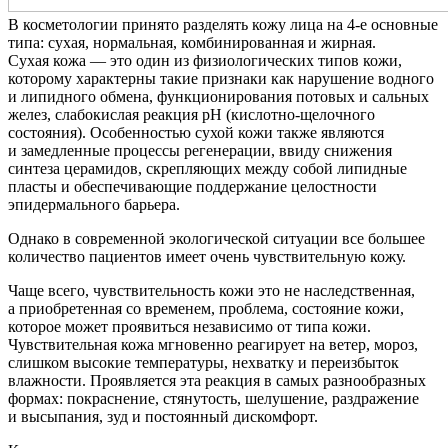
В косметологии принято разделять кожу лица на 4-е основные
типа: сухая, нормальная, комбинированная и жирная.
Сухая кожа — это один из физиологических типов кожи,
которому характерны такие признаки как нарушение водного
и липидного обмена, функционирования потовых и сальных
желез, слабокислая реакция pH (кислотно-щелочного
состояния). Особенностью сухой кожи также являются
и замедленные процессы регенерации, ввиду снижения
синтеза церамидов, скрепляющих между собой липидные
пласты и обеспечивающие поддержание целостности
эпидермального барьера.
Однако в современной экологической ситуации все большее
количество пациентов имеет очень чувствительную кожу.
Чаще всего, чувствительность кожи это не наследственная,
а приобретенная со временем, проблема, состояние кожи,
которое может проявиться независимо от типа кожи.
Чувствительная кожа мгновенно реагирует на ветер, мороз,
слишком высокие температуры, нехватку и переизбыток
влажности. Проявляется эта реакция в самых разнообразных
формах: покраснение, стянутость, шелушение, раздражение
и высыпания, зуд и постоянный дискомфорт.