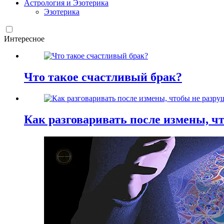
Астрология и Эзотерика
Эзотерика
Интересное
Что такое счастливый брак?
Как разговаривать после измены, ч