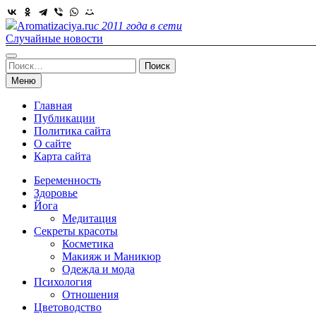
Skip
to
Aromatizaciya.ru
с 2011 года в сети
content
Случайные новости
Найти:
Меню
Главная
Публикации
Политика сайта
О сайте
Карта сайта
Беременность
Здоровье
Йога
Медитация
Секреты красоты
Косметика
Макияж и Маникюр
Одежда и мода
Психология
Отношения
Цветоводство