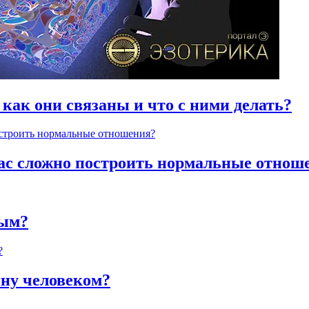
 как они связаны и что с ними делать?
час сложно построить нормальные отнош
ным?
яну человеком?