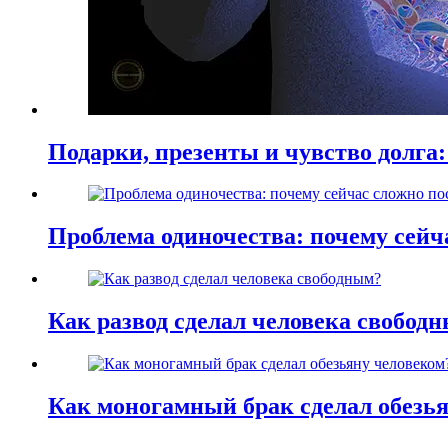
Подарки, презенты и чувство долга:
Проблема одиночества: почему сей
Как развод сделал человека свобод
Как моногамный брак сделал обезь