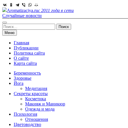
Skip
to
Aromatizaciya.ru
с 2011 года в сети
content
Случайные новости
Найти:
Меню
Главная
Публикации
Политика сайта
О сайте
Карта сайта
Беременность
Здоровье
Йога
Медитация
Секреты красоты
Косметика
Макияж и Маникюр
Одежда и мода
Психология
Отношения
Цветоводство