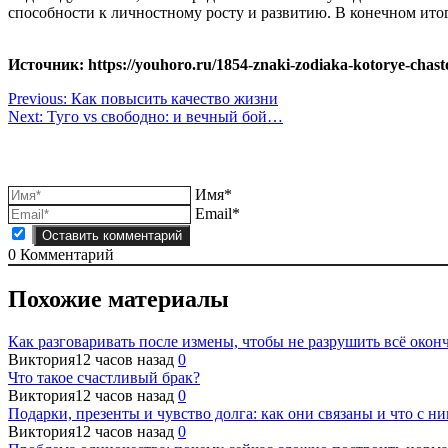
способности к личностному росту и развитию. В конечном итоге
Источник: https://youhoro.ru/1854-znaki-zodiaka-kotorye-chas
Навигация
Previous:
Как повысить качество жизни
Next:
Туго vs cвободно: и вечный бой…
по
записям
Имя*
Email*
0
Комментарий
Похожие материалы
Как разговаривать после измены, чтобы не разрушить всё окон
Виктория
12 часов назад
0
Что такое счастливый брак?
Виктория
12 часов назад
0
Подарки, презенты и чувство долга: как они связаны и что с ни
Виктория
12 часов назад
0