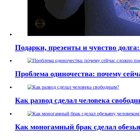
Подарки, презенты и чувство долга:
Проблема одиночества: почему сей
Как развод сделал человека свобод
Как моногамный брак сделал обезь