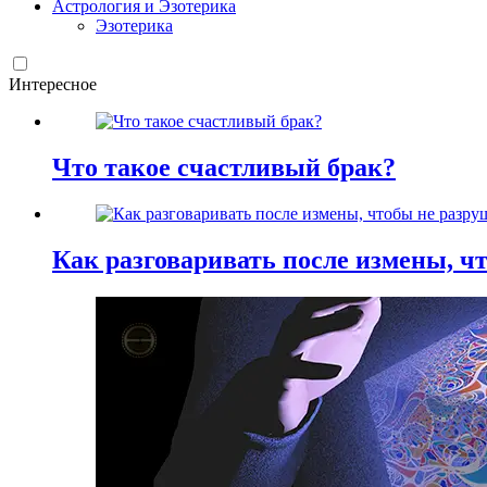
Астрология и Эзотерика
Эзотерика
Интересное
Что такое счастливый брак?
Как разговаривать после измены, ч