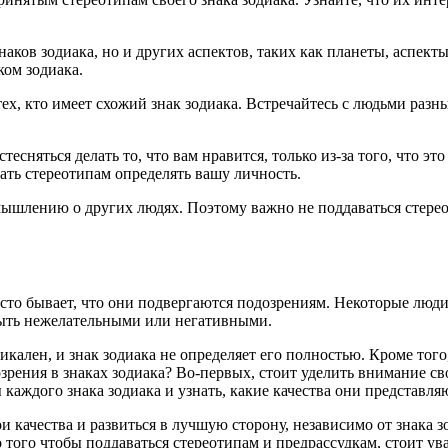
знаков зодиака, но и других аспектов, таких как планеты, аспект
ком зодиака.
тех, кто имеет схожий знак зодиака. Встречайтесь с людьми разн
стесняться делать то, что вам нравится, только из-за того, что 
ать стереотипам определять вашу личность.
ышлению о других людях. Поэтому важно не поддаваться стерео
асто бывает, что они подвергаются подозрениям. Некоторые люд
быть нежелательными или негативными.
кален, и знак зодиака не определяет его полностью. Кроме тог
зрения в знаках зодиака? Во-первых, стоит уделить внимание св
каждого знака зодиака и узнать, какие качества они представля
 качества и развиться в лучшую сторону, независимо от знака з
о того чтобы поддаваться стереотипам и предрассудкам, стоит ув