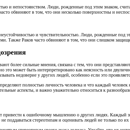
остью и непостоянством. Люди, рожденные под этим знаком, сч
асто обвиняют в том, что они несколько поверхностны и неспос
й неустойчивостью и чувствительностью. Люди, рожденные под 
и. Также Раков часто обвиняют в том, что они слишком защище
дозрения
ают более сильные мнения, связана с тем, что они представляю
о это может быть интерпретировано как неясность или двулично
зывать недоверие у других людей, особенно если это проявляе
е определяют полностью личность человека и что каждый человек
тельные аспекты, и важно уважительно относиться к разнообрази
т привести к ошибочному мышлению о других людях. Каждый зна
не поддаваться стереотипам и оценивать людей не только по их 
инятым стереотипам своего знака зодиака. Узнайте, что их интер