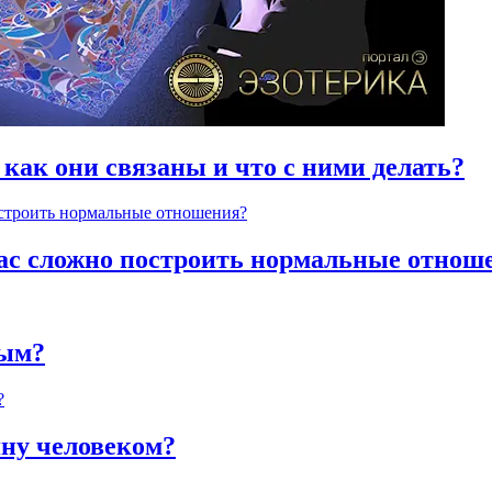
 как они связаны и что с ними делать?
час сложно построить нормальные отнош
ным?
яну человеком?