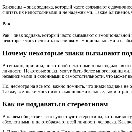
Близнецы – знак зодиака, который часто связывают с двуличн
считать их непостоянными и не надежными. Также Близнецов ч
Рак
Рак – знак зодиака, который часто связывают с эмоционально
некоторые могут считать их слишком эмоциональными и слабым
Почему некоторые знаки вызывают по
Возможно, причина, по которой некоторые знаки зодиака вызыв
личности. Некоторые знаки могут быть более многогранными, н
независимыми и склонными к самостоятельности, что может вы
Но, несмотря на все это, важно помнить, что знаки зодиака н
Также, все знаки могут иметь как положительные, так и отрица
Как не поддаваться стереотипам
В нашем обществе часто существуют стереотипы, которые могу
абсолютными и не отображают всей личности человека. Как же 
1. Познайте человека лично. Не все люди соответствуют общепр