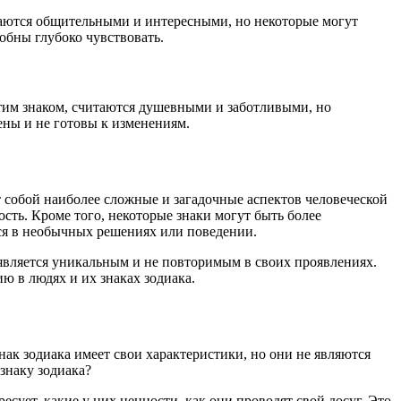
итаются общительными и интересными, но некоторые могут
обны глубоко чувствовать.
этим знаком, считаются душевными и заботливыми, но
ны и не готовы к изменениям.
т собой наиболее сложные и загадочные аспектов человеческой
сть. Кроме того, некоторые знаки могут быть более
тся в необычных решениях или поведении.
 является уникальным и не повторимым в своих проявлениях.
ю в людях и их знаках зодиака.
к зодиака имеет свои характеристики, но они не являются
знаку зодиака?
есует, какие у них ценности, как они проводят свой досуг. Это