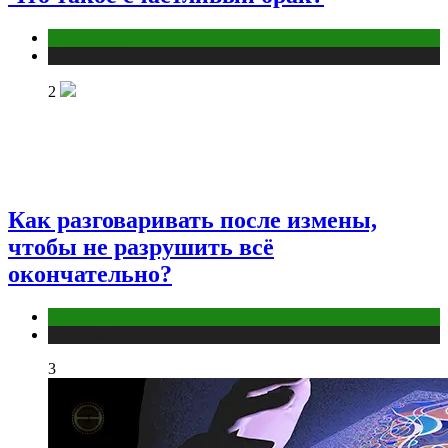
Отношения
Публикации
2
Как разговаривать после измены,
чтобы не разрушить всё
окончательно?
Отношения
Публикации
3