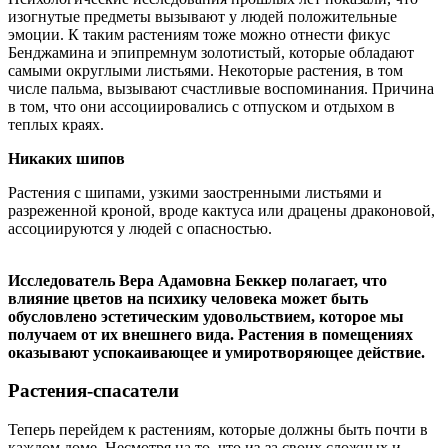
изогнутые предметы вызывают у людей положительные
эмоции. К таким растениям тоже можно отнести фикус
Бенджамина и эпипремнум золотистый, которые обладают
самыми округлыми листьями. Некоторые растения, в том
числе пальма, вызывают счастливые воспоминания. Причина
в том, что они ассоциировались с отпуском и отдыхом в
теплых краях.
Никаких шипов
Растения с шипами, узкими заостренными листьями и
разреженной кроной, вроде кактуса или драцены драконовой,
ассоциируются у людей с опасностью.
Исследователь Вера Адамовна Беккер полагает, что
влияние цветов на психику человека может быть
обусловлено эстетическим удовольствием, которое мы
получаем от их внешнего вида. Растения в помещениях
оказывают успокаивающее и умиротворяющее действие.
Растения-спасатели
Теперь перейдем к растениям, которые должны быть почти в
каждом доме. Несмотря на то, что из-за своих сложных и