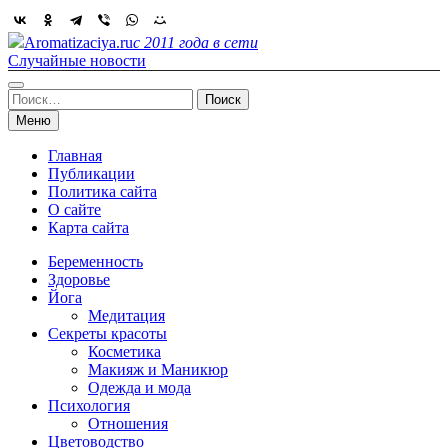
Skip
to
Aromatizaciya.ru
с 2011 года в сети
content
Случайные новости
Найти:
Меню
Главная
Публикации
Политика сайта
О сайте
Карта сайта
Беременность
Здоровье
Йога
Медитация
Секреты красоты
Косметика
Макияж и Маникюр
Одежда и мода
Психология
Отношения
Цветоводство