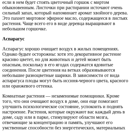
если в нем будет стоять цветочный горшок с миртом
обыкновенным. Листочки при растирании источают очень
сильный запах, который напоминает аромат хвойного дерева.
Это пахнет миртовое эфирное масло, содержащееся в листьях
растения. Чаще всего его в виде деревца выращивают в
небольшом горшочке.
Аспарагус
Аспарагус хорошо очищает воздух в жилых помещениях.
Однако будьте осторожны: хотя это декоративное растение
красиво цветет, но для животных и детей может быть
опасным, поскольку в его ягодах содержатся ядовитые
соединения. После цветения на ветках образовываются
небольшие разноцветные шарики. В зависимости от вида
аспарагуса плоды могут быть иссиня-черного цвета, красного
или оранжевого оттенка.
Комнатные растения — незаменимые помощники. Кроме
того, что они очищают воздух в доме, они еще помогают
улучшить психологическое состояние, успокоить и поднять
настроение. Растения, которые окружают вас каждый день в
доме, саду или в парке, стимулируют области мозга,
отвечающие за концентрацию и память, улучшают его
умственные способности без энергетических, материальных