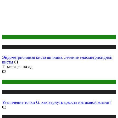
Здоровье
Публикации
Эндометриоидная киста яичника: лечение эндометриоидной
кисты
01
11 месяцев назад
02
Здоровье
Публикации
Увеличение точки G: как вернуть яркость интимной жизни?
03
Публикации