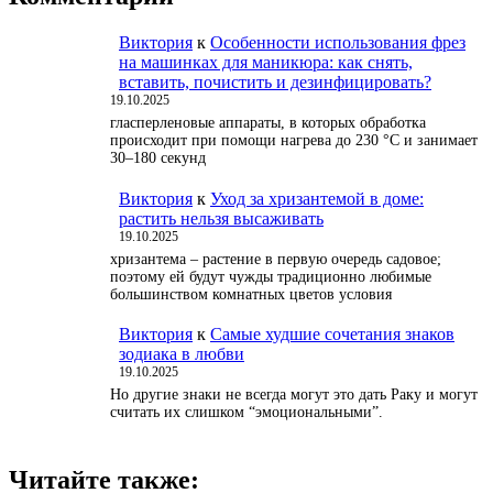
Виктория
к
Особенности использования фрез
на машинках для маникюра: как снять,
вставить, почистить и дезинфицировать?
19.10.2025
гласперленовые аппараты, в которых обработка
происходит при помощи нагрева до 230 °С и занимает
30–180 секунд
Виктория
к
Уход за хризантемой в доме:
растить нельзя высаживать
19.10.2025
хризантема – растение в первую очередь садовое;
поэтому ей будут чужды традиционно любимые
большинством комнатных цветов условия
Виктория
к
Самые худшие сочетания знаков
зодиака в любви
19.10.2025
Но другие знаки не всегда могут это дать Раку и могут
считать их слишком “эмоциональными”.
Читайте также: