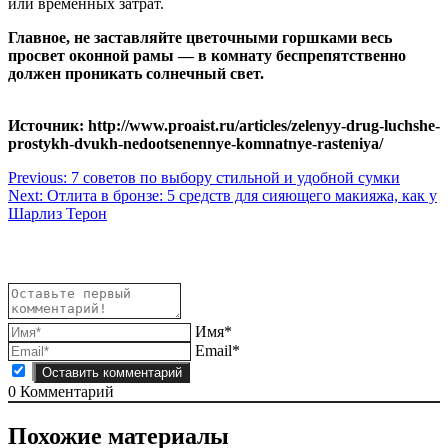
или временных затрат.
Главное, не заставляйте цветочными горшками весь
просвет оконной рамы — в комнату беспрепятственно
должен проникать солнечный свет.
Источник: http://www.proaist.ru/articles/zelenyy-drug-luchshe-
prostykh-dvukh-nedootsenennye-komnatnye-rasteniya/
Навигация
Previous:
7 советов по выбору стильной и удобной сумки
Next:
Отлита в бронзе: 5 средств для сияющего макияжа, как у
по
Шарлиз Терон
записям
Имя*
Email*
0
Комментарий
Похожие материалы