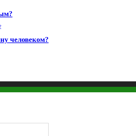
ным?
яну человеком?