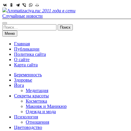
Skip
to
Aromatizaciya.ru
с 2011 года в сети
content
Случайные новости
Найти:
Меню
Главная
Публикации
Политика сайта
О сайте
Карта сайта
Беременность
Здоровье
Йога
Медитация
Секреты красоты
Косметика
Макияж и Маникюр
Одежда и мода
Психология
Отношения
Цветоводство