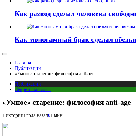
Как развод сделал человека свобод
Как моногамный брак сделал обезь
Главная
Публикации
«Умное» старение: философия anti-age
Публикации
Секреты красоты
«Умное» старение: философия anti-age
Виктория
3 года назад
0
1 мин.