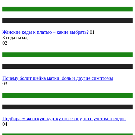
Одежда и мода
Публикации
Женские кеды к платью – какие выбрать?
01
3 года назад
02
Здоровье
Публикации
Почему болит шейка матки: боль и другие симптомы
03
Одежда и мода
Публикации
Подбираем женскую куртку по сезону, но с учетом трендов
04