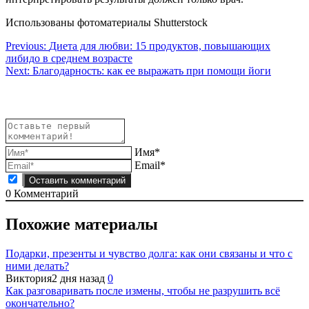
Использованы фотоматериалы Shutterstock
Навигация
Previous:
Диета для любви: 15 продуктов, повышающих
либидо в среднем возрасте
по
Next:
Благодарность: как ее выражать при помощи йоги
записям
Имя*
Email*
0
Комментарий
Похожие материалы
Подарки, презенты и чувство долга: как они связаны и что с
ними делать?
Виктория
2 дня назад
0
Как разговаривать после измены, чтобы не разрушить всё
окончательно?