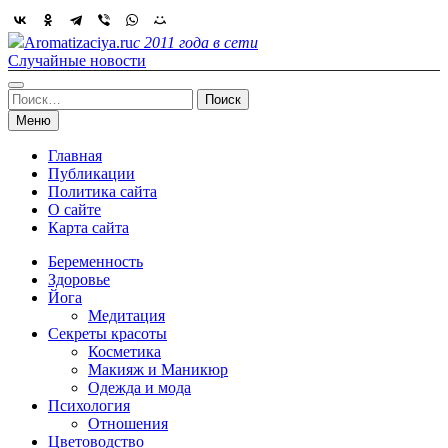
Skip
to
Aromatizaciya.ru
с 2011 года в сети
content
Случайные новости
Найти:
Меню
Главная
Публикации
Политика сайта
О сайте
Карта сайта
Беременность
Здоровье
Йога
Медитация
Секреты красоты
Косметика
Макияж и Маникюр
Одежда и мода
Психология
Отношения
Цветоводство