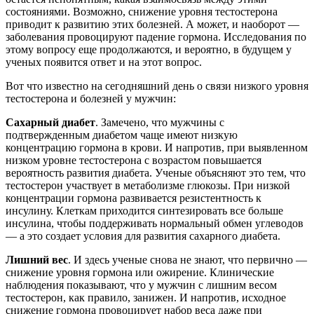
состояниями. Возможно, снижение уровня тестостерона
приводит к развитию этих болезней. А может, и наоборот —
заболевания провоцируют падение гормона. Исследования по
этому вопросу еще продолжаются, и вероятно, в будущем у
ученых появится ответ и на этот вопрос.
Вот что известно на сегодняшний день о связи низкого уровня
тестостерона и болезней у мужчин:
Сахарный диабет
. Замечено, что мужчины с
подтвержденным диабетом чаще имеют низкую
концентрацию гормона в крови. И напротив, при выявленном
низком уровне тестостерона с возрастом повышается
вероятность развития диабета. Ученые объясняют это тем, что
тестостерон участвует в метаболизме глюкозы. При низкой
концентрации гормона развивается резистентность к
инсулину. Клеткам приходится синтезировать все больше
инсулина, чтобы поддерживать нормальный обмен углеводов
— а это создает условия для развития сахарного диабета.
Лишний вес
. И здесь ученые снова не знают, что первично —
снижение уровня гормона или ожирение. Клинические
наблюдения показывают, что у мужчин с лишним весом
тестостерон, как правило, занижен. И напротив, исходное
снижение гормона провоцирует набор веса даже при