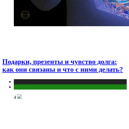
Подарки, презенты и чувство долга:
как они связаны и что с ними делать?
Публикации
Эзотерика
4