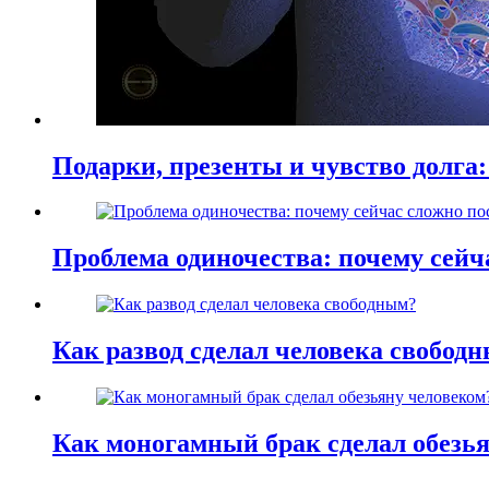
Подарки, презенты и чувство долга:
Проблема одиночества: почему сей
Как развод сделал человека свобод
Как моногамный брак сделал обезь