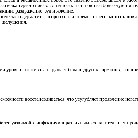
сса кожа теряет свою эластичность и становится более чувств
акции, раздражение, зуд и жжение.
пического дерматита, псориаза или экземы, стресс часто стано
и шелушения.
кий уровень кортизола нарушает баланс других гормонов, что 
озможности восстанавливаться, что усугубляет проявление нега
 более уязвимой к инфекциям и различным воспалительным проц