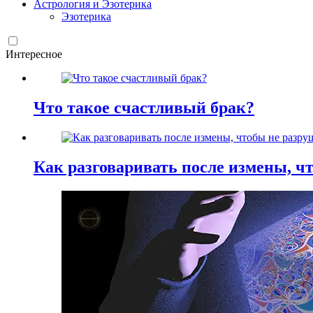
Астрология и Эзотерика
Эзотерика
Интересное
Что такое счастливый брак?
Как разговаривать после измены, ч