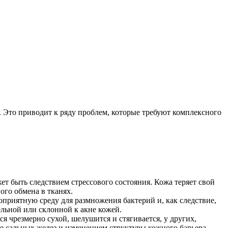
м. Это приводит к ряду проблем, которые требуют комплексного
т быть следствием стрессового состояния. Кожа теряет свой
го обмена в тканях.
оприятную среду для размножения бактерий и, как следствие,
ельной или склонной к акне кожей.
я чрезмерно сухой, шелушится и стягивается, у других,
е сальных желез и изменением структуры кожного барьера.