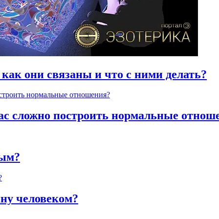
 как они связаны и что с ними делать?
час сложно построить нормальные отнош
ным?
яну человеком?