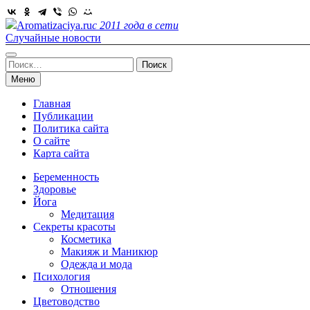
Skip
to
Aromatizaciya.ru
с 2011 года в сети
content
Случайные новости
Найти:
Меню
Главная
Публикации
Политика сайта
О сайте
Карта сайта
Беременность
Здоровье
Йога
Медитация
Секреты красоты
Косметика
Макияж и Маникюр
Одежда и мода
Психология
Отношения
Цветоводство