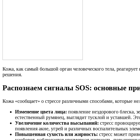
Кожа, как самый большой орган человеческого тела, реагирует 
решения.
Распознаем сигналы SOS: основные при
Кожа «сообщает» о стрессе различными способами, которые н
Изменение цвета лица:
появление нездорового блеска, з
естественный румянец, выглядит тусклой и уставшей. Э
Увеличение количества высыпаний:
стресс провоцируе
появления акне, угрей и различных воспалительных элеме
Повышенная сухость или жирность:
стресс может приво
наоборот, наблюдается чрезмерная жирность, повышенный