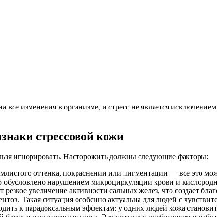
на все изменения в организме, и стресс не является исключение
знаки стрессовой кожи
ельзя игнорировать. Насторожить должны следующие факторы:
емлистого оттенка, покраснений или пигментации — все это може
то обусловлено нарушением микроциркуляции крови и кислородно
т резкое увеличение активности сальных желез, что создает благ
нтов. Такая ситуация особенно актуальна для людей с чувствит
дить к парадоксальным эффектам: у одних людей кожа становитс
 блеск и расширенные поры. Это связано с дисбалансом в работ