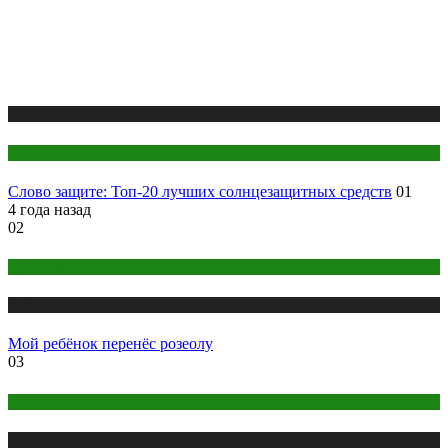
Публикации
Секреты красоты
Слово защите: Топ-20 лучших солнцезащитных средств
01
4 года назад
02
Беременность
Публикации
Мой ребёнок перенёс розеолу
03
Йога
Публикации