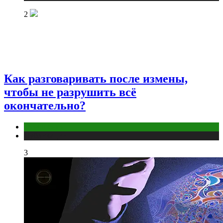
2
Как разговаривать после измены,
чтобы не разрушить всё
окончательно?
Отношения
Публикации
3