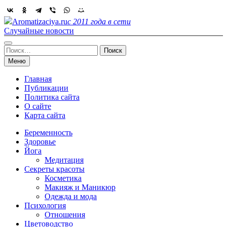
Skip
to
Aromatizaciya.ru
с 2011 года в сети
content
Случайные новости
Найти:
Меню
Главная
Публикации
Политика сайта
О сайте
Карта сайта
Беременность
Здоровье
Йога
Медитация
Секреты красоты
Косметика
Макияж и Маникюр
Одежда и мода
Психология
Отношения
Цветоводство