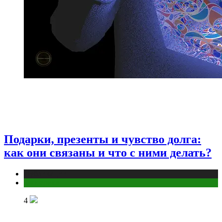
Подарки, презенты и чувство долга:
как они связаны и что с ними делать?
Публикации
Эзотерика
4