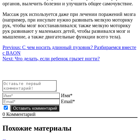
органов, вылечить болезни и улучшить общее самочувствие.
Массаж рук используется даже при лечении поражений мозга
(например, при инсульте нужно развивать мелкую моторику
рук, чтобы мозг восстанавливался; также мелкую моторику
рук развивают у маленьких детей, чтобы развивался мозг и
мышление, а также двигательные функции всего тела).
Навигация
Previous:
С чем носить длинный пуховик? Разбираемся вместе
с BAON
по
Next:
Что делать, если ребенок грызет ногти?
записям
Имя*
Email*
0
Комментарий
Похожие материалы