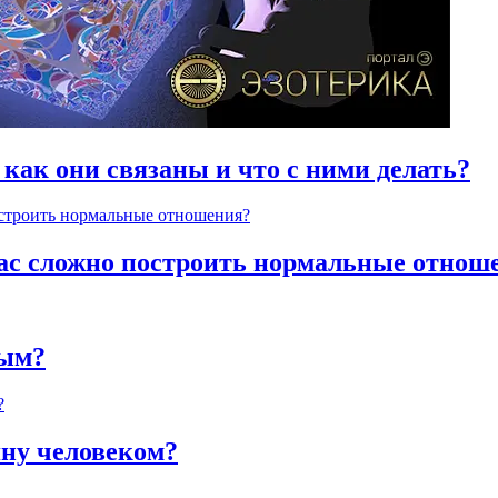
 как они связаны и что с ними делать?
час сложно построить нормальные отнош
ным?
яну человеком?