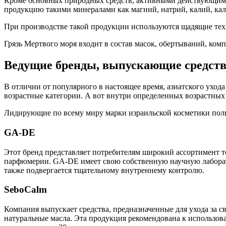
Кроме основных природных средств, активными действующими 
продукцию такими минералами как магний, натрий, калий, кал
При производстве такой продукции используются щадящие тех
Грязь Мертвого моря входит в состав масок, обертываний, ком
Ведущие бренды, выпускающие средств
В отличии от популярного в настоящее время, азиатского уход
возрастные категории. А вот внутри определенных возрастных 
Лидирующие по всему миру марки израильской косметики поль
GA-DE
Этот бренд представляет потребителям широкий ассортимент т
парфюмерии. GA-DE имеет свою собственную научную лаборато
также подвергается тщательному внутреннему контролю.
SeboCalm
Компания выпускает средства, предназначенные для ухода за с
натуральные масла. Эта продукция рекомендована к использова