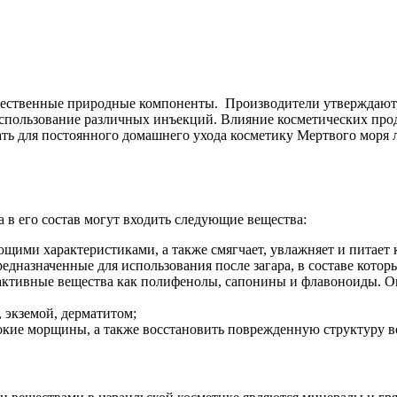
естественные природные компоненты. Производители утверждают
пользование различных инъекций. Влияние косметических продук
ть для постоянного домашнего ухода косметику Мертвого моря л
 в его состав могут входить следующие вещества:
щими характеристиками, а также смягчает, увлажняет и питает
едназначенные для использования после загара, в составе которы
 активные вещества как полифенолы, сапонины и флавоноиды. О
 экземой, дерматитом;
бокие морщины, а также восстановить поврежденную структуру в