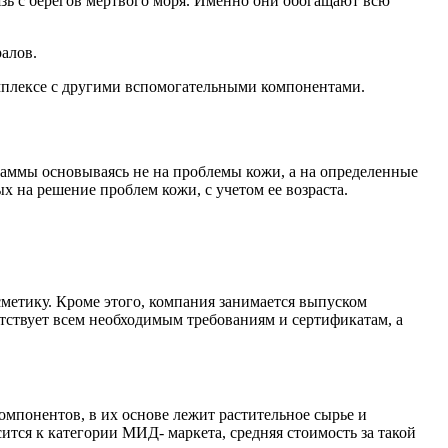
ь с берегов мертвого моря. Именно они обогащают всю
алов.
комплексе с другими вспомогательными компонентами.
 гаммы основываясь не на проблемы кожи, а на определенные
х на решение проблем кожи, с учетом ее возраста.
сметику. Кроме этого, компания занимается выпуском
ствует всем необходимым требованиям и сертификатам, а
омпонентов, в их основе лежит растительное сырье и
тся к категории МИД- маркета, средняя стоимость за такой