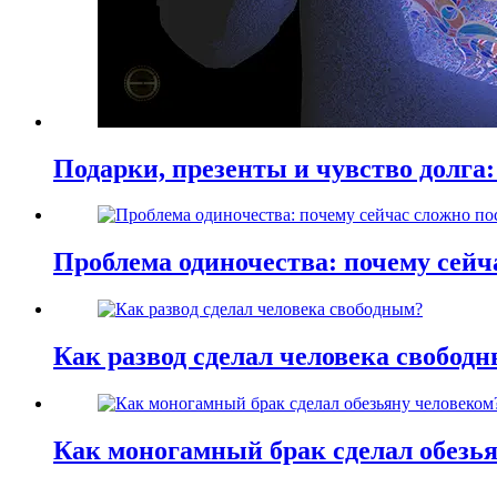
Подарки, презенты и чувство долга:
Проблема одиночества: почему сей
Как развод сделал человека свобод
Как моногамный брак сделал обезь