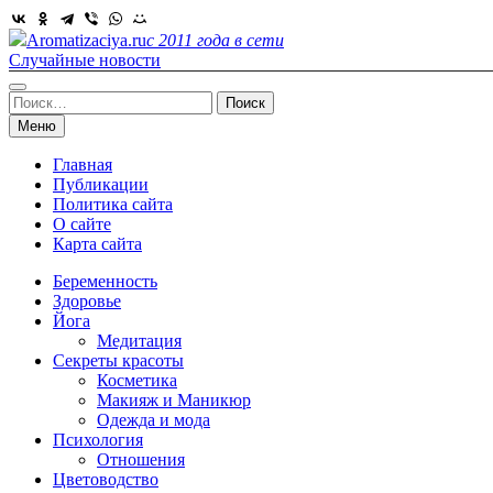
Skip
to
Aromatizaciya.ru
с 2011 года в сети
content
Случайные новости
Найти:
Меню
Главная
Публикации
Политика сайта
О сайте
Карта сайта
Беременность
Здоровье
Йога
Медитация
Секреты красоты
Косметика
Макияж и Маникюр
Одежда и мода
Психология
Отношения
Цветоводство