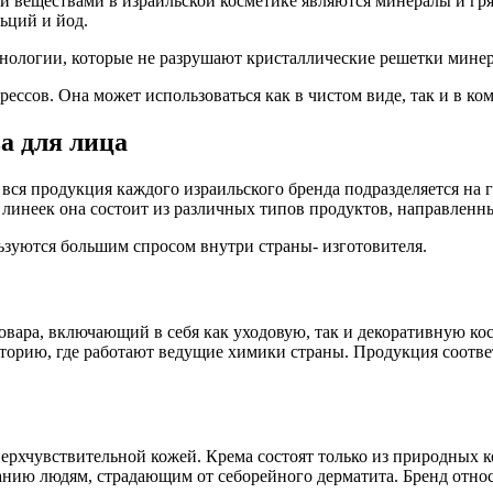
веществами в израильской косметике являются минералы и гряз
ьций и йод.
нологии, которые не разрушают кристаллические решетки минер
прессов. Она может использоваться как в чистом виде, так и в 
а для лица
а вся продукция каждого израильского бренда подразделяется на
линеек она состоит из различных типов продуктов, направленны
зуются большим спросом внутри страны- изготовителя.
овара, включающий в себя как уходовую, так и декоративную ко
рию, где работают ведущие химики страны. Продукция соответ
верхчувствительной кожей. Крема состоят только из природных к
нию людям, страдающим от себорейного дерматита. Бренд относи