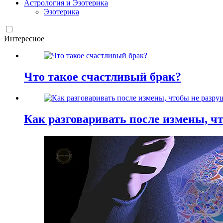
Астрология и Эзотерика
Эзотерика
Интересное
Что такое счастливый брак?
Как разговаривать после измены, ч