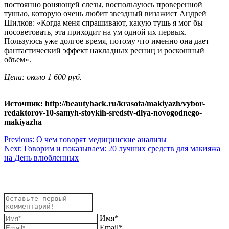
постоянно роняющей слезы, воспользуюсь проверенной
тушью, которую очень любит звездный визажист Андрей
Шилков: «Когда меня спрашивают, какую тушь я мог бы
посоветовать, эта приходит на ум одной их первых.
Пользуюсь уже долгое время, потому что именно она дает
фантастический эффект накладных ресниц и роскошный
объем».
Цена: около 1 600 руб.
Источник: http://beautyhack.ru/krasota/makiyazh/vybor-
redaktorov-10-samyh-stoykih-sredstv-dlya-novogodnego-
makiyazha
Навигация
Previous:
О чем говорят медицинские анализы
Next:
Говорим и показываем: 20 лучших средств для макияжа
по
на День влюбленных
записям
Имя*
Email*