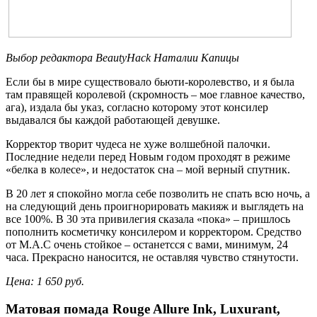
Выбор редактора BeautyHack Наталии Капицы
Если бы в мире существовало бьюти-королевство, и я была
там правящей королевой (скромность – мое главное качество,
ага), издала бы указ, согласно которому этот консилер
выдавался бы каждой работающей девушке.
Корректор творит чудеса не хуже волшебной палочки.
Последние недели перед Новым годом проходят в режиме
«белка в колесе», и недостаток сна – мой верный спутник.
В 20 лет я спокойно могла себе позволить не спать всю ночь, а
на следующий день проигнорировать макияж и выглядеть на
все 100%. В 30 эта привилегия сказала «пока» – пришлось
пополнить косметичку консилером и корректором. Средство
от M.А.С очень стойкое – останетсся с вами, минимум, 24
часа. Прекрасно наносится, не оставляя чувство стянутости.
Цена: 1 650 руб.
Матовая помада Rouge Allure Ink, Luxurant,