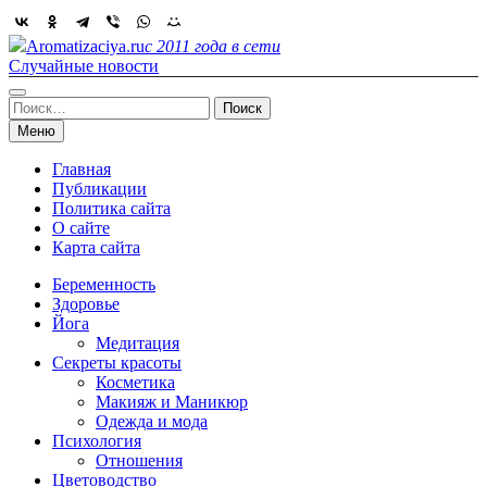
Skip
to
Aromatizaciya.ru
с 2011 года в сети
content
Случайные новости
Найти:
Меню
Главная
Публикации
Политика сайта
О сайте
Карта сайта
Беременность
Здоровье
Йога
Медитация
Секреты красоты
Косметика
Макияж и Маникюр
Одежда и мода
Психология
Отношения
Цветоводство