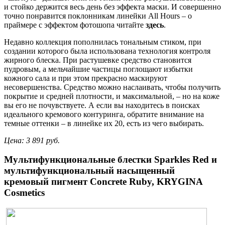
и стойко держится весь день без эффекта маски. И совершенно
точно понравится поклонникам линейки All Hours – о
праймере c эффектом фотошопа читайте
здесь
.
Недавно коллекция пополнилась тональным стиком, при
создании которого была использована технология контроля
жирного блеска. При растушевке средство становится
пудровым, а мельчайшие частицы поглощают избытки
кожного сала и при этом прекрасно маскируют
несовершенства. Средство можно наслаивать, чтобы получить
покрытие и средней плотности, и максимальной, – но на коже
вы его не почувствуете. А если вы находитесь в поисках
идеального кремового контуринга, обратите внимание на
темные оттенки – в линейке их 20, есть из чего выбирать.
Цена: 3 891 руб.
Мультифункциональные блестки
Sparkles
Red
и
мультифункциональный насыщенный
кремовый пигмент
Concrete
Ruby
,
KRYGINA
Cosmetics