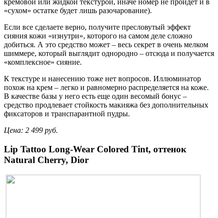
кремовой или жидкой текстурой, иначе номер не пройдет и в
«сухом» остатке будет лишь разочарование).
Если все сделаете верно, получите пресловутый эффект
сияния кожи «изнутри», которого на самом деле сложно
добиться. А это средство может – весь секрет в очень мелком
шиммере, который выглядит однородно – отсюда и получается
«комплексное» сияние.
К текстуре и нанесению тоже нет вопросов. Иллюминатор
похож на крем – легко и равномерно распределяется на коже.
В качестве базы у него есть еще один весомый бонус –
средство продлевает стойкость макияжа без дополнительных
фиксаторов и транспарантной пудры.
Цена
: 2 499
руб
.
Lip Tattoo Long-Wear Colored Tint,
оттенок
Natural Cherry, Dior