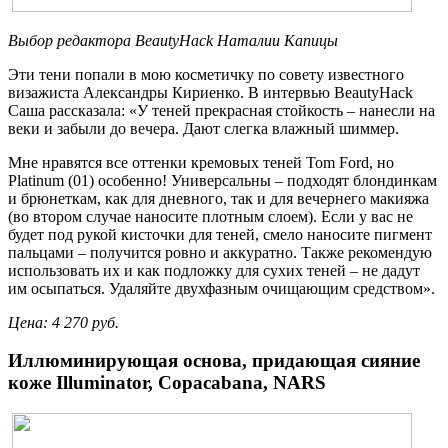
Выбор редактора BeautyHаck Наталии Капицы
Эти тени попали в мою косметичку по совету известного
визажиста Александры Кириенко. В интервью BeautyHack
Саша рассказала: «У теней прекрасная стойкость – нанесли на
веки и забыли до вечера. Дают слегка влажный шиммер.
Мне нравятся все оттенки кремовых теней Tom Ford, но
Platinum (01) особенно! Универсальны – подходят блондинкам
и брюнеткам, как для дневного, так и для вечернего макияжа
(во втором случае наносите плотным слоем). Если у вас не
будет под рукой кисточки для теней, смело наносите пигмент
пальцами – получится ровно и аккуратно. Также рекомендую
использовать их и как подложку для сухих теней – не дадут
им осыпаться. Удаляйте двухфазным очищающим средством».
Цена: 4 270 руб.
Иллюминирующая основа, придающая сияние
коже
Illuminator
,
Cop
а
cabana
,
NARS