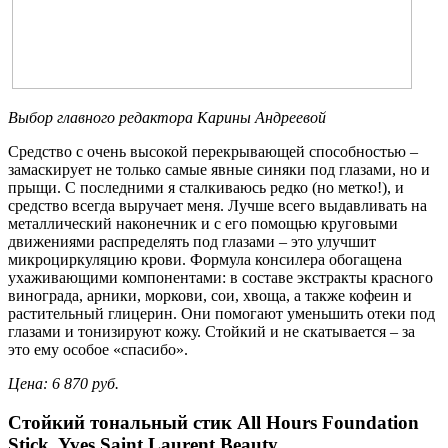
Выбор главного редактора Карины Андреевой
Средство с очень высокой перекрывающей способностью –
замаскирует не только самые явные синяки под глазами, но и
прыщи. С последними я сталкиваюсь редко (но метко!), и
средство всегда выручает меня. Лучше всего выдавливать на
металлический наконечник и с его помощью круговыми
движениями распределять под глазами – это улучшит
микроциркуляцию крови. Формула консилера обогащена
ухаживающими компонентами: в составе экстракты красного
винограда, арники, моркови, сои, хвоща, а также кофеин и
растительный глицерин. Они помогают уменьшить отеки под
глазами и тонизируют кожу. Стойкий и не скатывается – за
это ему особое «спасибо».
Цена: 6 870 руб.
Стойкий
тональный
стик
All Hours Foundation
Stick, Yves Saint Laurent Beauty