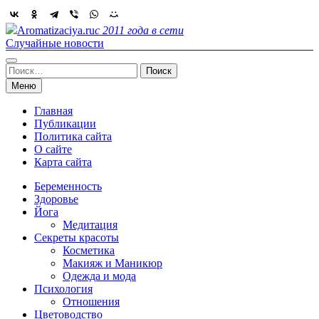
Skip
to
Aromatizaciya.ru
с 2011 года в сети
content
Случайные новости
Найти:
Меню
Главная
Публикации
Политика сайта
О сайте
Карта сайта
Беременность
Здоровье
Йога
Медитация
Секреты красоты
Косметика
Макияж и Маникюр
Одежда и мода
Психология
Отношения
Цветоводство