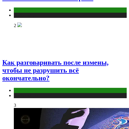
Отношения
Публикации
2
Как разговаривать после измены,
чтобы не разрушить всё
окончательно?
Отношения
Публикации
3