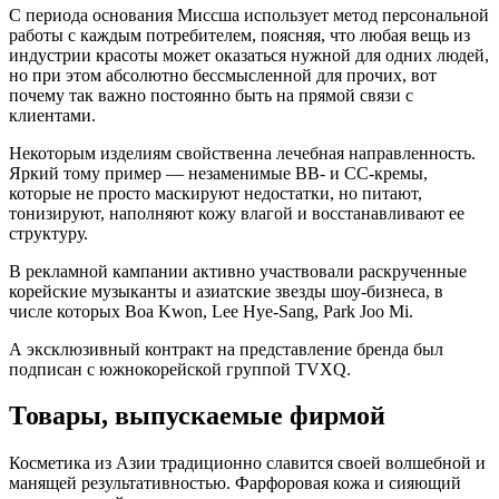
С периода основания Миссша использует метод персональной
работы с каждым потребителем, поясняя, что любая вещь из
индустрии красоты может оказаться нужной для одних людей,
но при этом абсолютно бессмысленной для прочих, вот
почему так важно постоянно быть на прямой связи с
клиентами.
Некоторым изделиям свойственна лечебная направленность.
Яркий тому пример — незаменимые BB- и СС-кремы,
которые не просто маскируют недостатки, но питают,
тонизируют, наполняют кожу влагой и восстанавливают ее
структуру.
В рекламной кампании активно участвовали раскрученные
корейские музыканты и азиатские звезды шоу-бизнеса, в
числе которых Boa Kwon, Lee Hye-Sang, Park Joo Mi.
А эксклюзивный контракт на представление бренда был
подписан с южнокорейской группой TVXQ.
Товары, выпускаемые фирмой
Косметика из Азии традиционно славится своей волшебной и
манящей результативностью. Фарфоровая кожа и сияющий