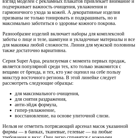
взгляд моделей с рекламных плакатов привлекает внимание и
подчеркивает важность очищения, увлажнения и
гармоничного ухода за кожей. А декоративные изделия
призваны не только тонировать и подкрашивать, но и
максимально заботиться о здоровье кожного покрова.
Разнообразие изделий включает наборы для комплексной
заботы о лице и теле, шампуни и укладочные материалы и все
для макияжа любой сложности. Линия для мужской половины
также достаточно вариативна.
Серия Super Aqua, реализуемая с момента первых продаж,
является популярной среди тех, кто только знакомится с
вещами от бренда, и тех, кто уже оценил на себе пользу
микстур восточного региона. В этой линейке следует
рассмотреть следующие образцы:
для максимального очищения,
для снятия раздражения,
анти-эйдж формула,
гипер-увлажнение,
восстановление, на основе улиточной слизи.
Нельзя не отметить потрясающий арсенал масок указанной
фирмы — в банках, тканевые, гелевые — на любые
требования и вкус. Они легко справятся с кожными