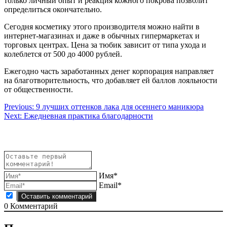
только личный опыт и реакция кожного покрова позволит
определиться окончательно.
Сегодня косметику этого производителя можно найти в
интернет-магазинах и даже в обычных гипермаркетах и
торговых центрах. Цена за тюбик зависит от типа ухода и
колеблется от 500 до 4000 рублей.
Ежегодно часть заработанных денег корпорация направляет
на благотворительность, что добавляет ей баллов лояльности
от общественности.
Навигация
Previous:
9 лучших оттенков лака для осеннего маникюра
Next:
Ежедневная практика благодарности
по
записям
Имя*
Email*
0
Комментарий