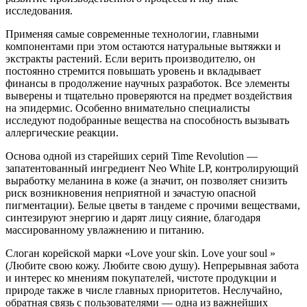
исследования.
Применяя самые современные технологии, главными
компонентами при этом остаются натуральные вытяжки и
экстракты растений. Если верить производителю, он
постоянно стремится повышать уровень и вкладывает
финансы в продолжение научных разработок. Все элементы
выверены и тщательно проверяются на предмет воздействия
на эпидермис. Особенно внимательно специалисты
исследуют подобранные вещества на способность вызывать
аллергические реакции.
Основа одной из старейших серий Time Revolution —
запатентованный ингредиент Neo White LP, контролирующий
выработку меланина в коже (а значит, он позволяет снизить
риск возникновения неприятной и зачастую опасной
пигментации). Белые цветы в тандеме с прочими веществами,
синтезируют энергию и дарят лицу сияние, благодаря
массированному увлажнению и питанию.
Слоган корейской марки «Love your skin. Love your soul »
(Любите свою кожу. Любите свою душу). Непрерывная забота
и интерес ко мнениям покупателей, чистоте продукции и
природе также в числе главных приоритетов. Неслучайно,
обратная связь с пользователями — одна из важнейших