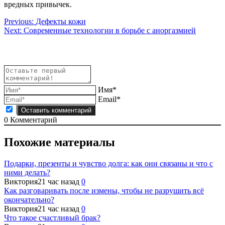
вредных привычек.
Навигация
Previous:
Дефекты кожи
Next:
Современные технологии в борьбе с аноргазмией
по
записям
Имя*
Email*
0
Комментарий
Похожие материалы
Подарки, презенты и чувство долга: как они связаны и что с
ними делать?
Виктория
21 час назад
0
Как разговаривать после измены, чтобы не разрушить всё
окончательно?
Виктория
21 час назад
0
Что такое счастливый брак?