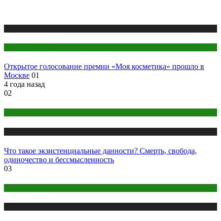
Публикации
Секреты красоты
Открытое голосование премии «Моя косметика» прошло в
Москве
01
4 года назад
02
Психология
Публикации
Что такое экзистенциальные данности? Смерть, свобода,
одиночество и бессмысленность
03
Одежда и мода
Публикации