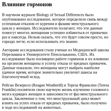
Влияние гормонов
В научном журнале Biology of Sexual Differences было
опубликовано исследование, которое определило связь между
успешным отказом от курения и фазами менструального
цикла у женщин. Исследователи полагают, что эти данные
помогут многих женщинам успешно избавиться от привычки
раз и навсегда. Нельзя сказать, что это будет совсем просто, но
гораздо легче, если использовать это знание.
Авторами исследования стали ученые из Медицинской школы
Перельмана в Университете Пенсильвании, США. Их
исследование было посвящено работе гормонов и их влиянию
на организм женщины и успеху отказа от вредных привычек.
Данные показали, что женщины могут выбрать наиболее
удачное время, которое значительно увеличит шансы на
благополучный исход.
Рейган Везерилл (Reagan Weatherill) и Тереза Франклин (Teresa
Franklin) посвятили свою научную жизнь изучению головного
мозга курящих женщин в зависимости от фаз менструального
цикла. Заключение о том, что менструальный цикл может
влиять на успех отказа от вредных привычек, было получено
в ходе исследований на животных.