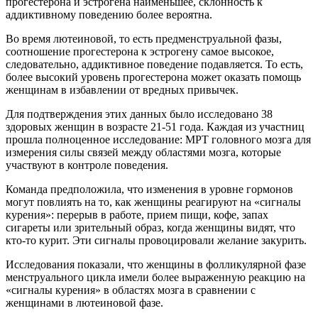
прогестерона и эстрогена наименьшее, склонность к
аддиктивному поведению более вероятна.
Во время лютеиновой, то есть предменструальной фазы,
соотношение прогестерона к эстрогену самое высокое,
следовательно, аддиктивное поведение подавляется. То есть,
более высокий уровень прогестерона может оказать помощь
женщинам в избавлении от вредных привычек.
Для подтверждения этих данных было исследовано 38
здоровых женщин в возрасте 21-51 года. Каждая из участниц
прошла полноценное исследование: МРТ головного мозга для
измерения силы связей между областями мозга, которые
участвуют в контроле поведения.
Команда предположила, что изменения в уровне гормонов
могут повлиять на то, как женщины реагируют на «сигналы
курения»: перерыв в работе, прием пищи, кофе, запах
сигареты или зрительный образ, когда женщины видят, что
кто-то курит. Эти сигналы провоцировали желание закурить.
Исследования показали, что женщины в фолликулярной фазе
менструального цикла имели более выраженную реакцию на
«сигналы курения» в областях мозга в сравнении с
женщинами в лютеиновой фазе.