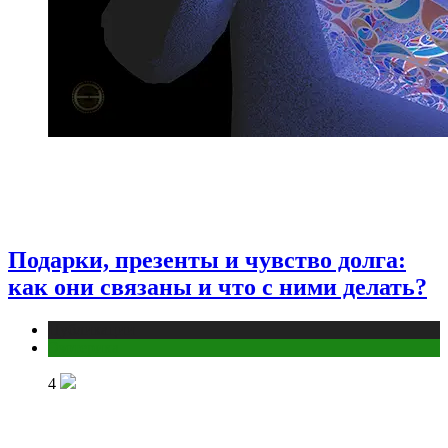
Подарки, презенты и чувство долга:
как они связаны и что с ними делать?
Публикации
Эзотерика
4