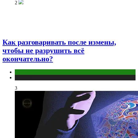
2
Как разговаривать после измены,
чтобы не разрушить всё
окончательно?
Отношения
Публикации
3