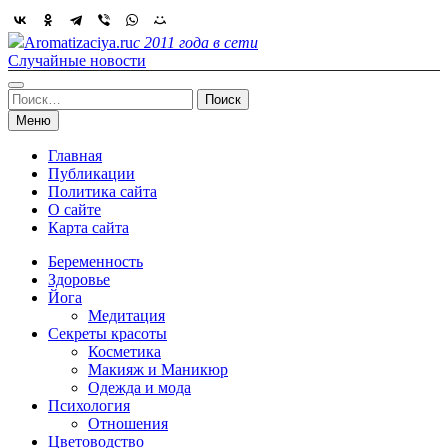
Skip
to
Aromatizaciya.ru
с 2011 года в сети
content
Случайные новости
Найти:
Меню
Главная
Публикации
Политика сайта
О сайте
Карта сайта
Беременность
Здоровье
Йога
Медитация
Секреты красоты
Косметика
Макияж и Маникюр
Одежда и мода
Психология
Отношения
Цветоводство