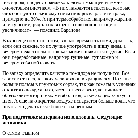
помидоры, плоды с оранжево-красной кожицей и темно-
фиолетовым рисунком. «В них находятся вещества, которые
способствуют серьезному снижению риска развития рака,
примерно на 30%. А при термообработке, например жарении
или тушении, ряд таких веществ свою концентрацию
увеличивает», — пояснила Баранова.
Важно еще помнить о том, в какое время есть помидоры. Так,
если они свежие, то их лучше употреблять в пищу днем, а
вечером нежелательно, так как может появиться вздутие. Если
они переработанные, например тушеные, тут можно и
вечером себя побаловать.
По запаху определить качество помидора не получится. Все
зависит от того, в каких условиях он выращивался. Но чаще
больше пользы в грунтовых сортах, так как томаты в условиях
открытого воздуха находятся в стрессе, что увеличивает
образование вторичных метаболитов, отвечающих за вкус и
цвет. А еще на открытом воздухе испаряется больше воды, что
помогает сделать вкус более насыщенным.
При подготовке материала использованы следующие
источники
:
О самом главном