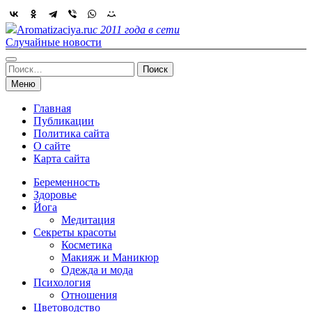
Skip
to
Aromatizaciya.ru
с 2011 года в сети
content
Случайные новости
Найти:
Меню
Главная
Публикации
Политика сайта
О сайте
Карта сайта
Беременность
Здоровье
Йога
Медитация
Секреты красоты
Косметика
Макияж и Маникюр
Одежда и мода
Психология
Отношения
Цветоводство