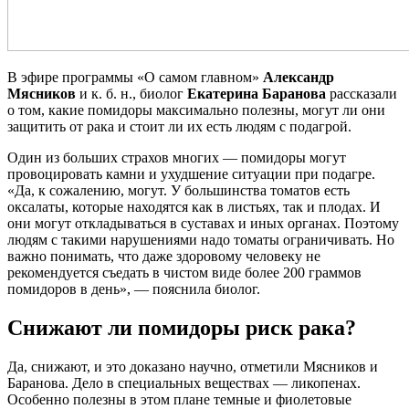
В эфире программы «О самом главном»
Александр
Мясников
и к. б. н., биолог
Екатерина Баранова
рассказали
о том, какие помидоры максимально полезны, могут ли они
защитить от рака и стоит ли их есть людям с подагрой.
Один из больших страхов многих — помидоры могут
провоцировать камни и ухудшение ситуации при подагре.
«Да, к сожалению, могут. У большинства томатов есть
оксалаты, которые находятся как в листьях, так и плодах. И
они могут откладываться в суставах и иных органах. Поэтому
людям с такими нарушениями надо томаты ограничивать. Но
важно понимать, что даже здоровому человеку не
рекомендуется съедать в чистом виде более 200 граммов
помидоров в день», — пояснила биолог.
Снижают ли помидоры риск рака?
Да, снижают, и это доказано научно, отметили Мясников и
Баранова. Дело в специальных веществах — ликопенах.
Особенно полезны в этом плане темные и фиолетовые