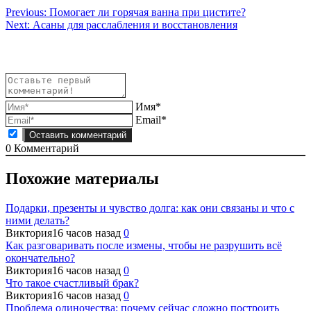
Навигация
Previous:
Помогает ли горячая ванна при цистите?
Next:
Асаны для расслабления и восстановления
по
записям
Имя*
Email*
0
Комментарий
Похожие материалы
Подарки, презенты и чувство долга: как они связаны и что с
ними делать?
Виктория
16 часов назад
0
Как разговаривать после измены, чтобы не разрушить всё
окончательно?
Виктория
16 часов назад
0
Что такое счастливый брак?
Виктория
16 часов назад
0
Проблема одиночества: почему сейчас сложно построить