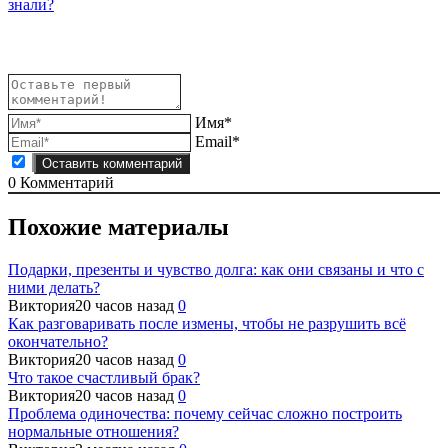
записям
знали?
Имя*
Email*
0
Комментарий
Похожие материалы
Подарки, презенты и чувство долга: как они связаны и что с
ними делать?
Виктория
20 часов назад
0
Как разговаривать после измены, чтобы не разрушить всё
окончательно?
Виктория
20 часов назад
0
Что такое счастливый брак?
Виктория
20 часов назад
0
Проблема одиночества: почему сейчас сложно построить
нормальные отношения?