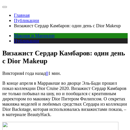
Главная
Публикации
Визажист Сердар Камбаров: один день с Dior Makeup
Макияж и Маникюр
Публикации
Визажист Сердар Камбаров: один день
с Dior Makeup
Виктория
4 года назад
0
1 мин.
В
конце апреля в Марракеше во дворце Эль-Бади прошел
показ коллекции Dior Сruise 2020. Визажист Сердар Камбаров
не только побывал на шоу, но и пообщался с креативным
директором по макияжу Dior Питером Филипсом. О секретах
макияжа моделей и любимых средствах Сердара из коллекции
Dior Backstage, которая использовалась визажистами показа, –
в материале BeautyHack.