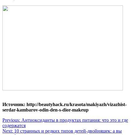
Источник: http://beautyhack.ru/krasota/makiyazh/vizazhist-
serdar-kambarov-odin-den-s-dior-makeup
Навигация
Previous:
Антиоксиданты в продуктах питания: что это и где
содержатся
по
Next:
10 странных и редких типов детей-двойняшек: а вы