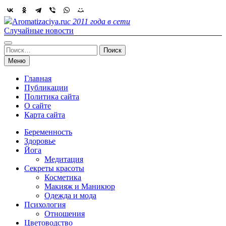
Skip
to
Aromatizaciya.ru
с 2011 года в сети
content
Случайные новости
Найти:
Меню
Главная
Публикации
Политика сайта
О сайте
Карта сайта
Беременность
Здоровье
Йога
Медитация
Секреты красоты
Косметика
Макияж и Маникюр
Одежда и мода
Психология
Отношения
Цветоводство