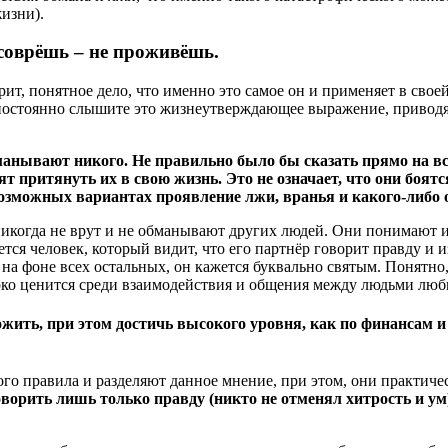
изни).
 соврёшь – не проживёшь.
рит, понятное дело, что именно это самое он и применяет в свое
ых постоянно слышите это жизнеутверждающее выражение, приводя
анывают никого. Не правильно было бы сказать прямо на все 1
тят притянуть их в свою жизнь. Это не означает, что они боят
 возможных вариантах проявление лжи, вранья и какого-либо 
никогда не врут и не обманывают других людей. Они понимают и
тся человек, который видит, что его партнёр говорит правду и и
а фоне всех остальных, он кажется буквально святым. Понятно, ч
соко ценится среди взаимодействия и общения между людьми люб
ожить, при этом достичь высокого уровня, как по финансам и д
го правила и разделяют данное мнение, при этом, они практиче
 говорить лишь только правду (никто не отменял хитрость и у