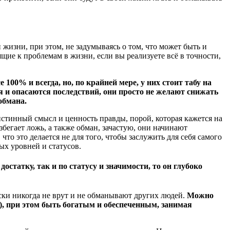
й жизни, при этом, не задумываясь о том, что может быть и
щие к проблемам в жизни, если вы реализуете всё в точности,
00% и всегда, но, по крайней мере, у них стоит табу на
ся и опасаются последствий, они просто не желают снижать
обмана.
стинный смысл и ценность правды, порой, которая кажется на
збегает ложь, а также обман, зачастую, они начинают
то это делается не для того, чтобы заслужить для себя самого
ых уровней и статусов.
остатку, так и по статусу и значимости, то он глубоко
ски никогда не врут и не обманывают других людей.
Можно
м), при этом быть богатым и обеспеченным, занимая