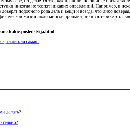
ому себе, но делается это, как правило, по ошибке и из-за забл
ступки никогда не терпят никаких оправданий. Например, в нек
 доверят подобного рода дела и вещи и всегда, что-либо доверяя,
в физической жизни люди многое прощают, но в эзотерике это яв
ane-kakie-posledstvija.html
ь, та ли она самая»
ми делать?
чательно?