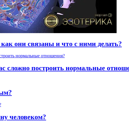
 как они связаны и что с ними делать?
час сложно построить нормальные отнош
ным?
яну человеком?