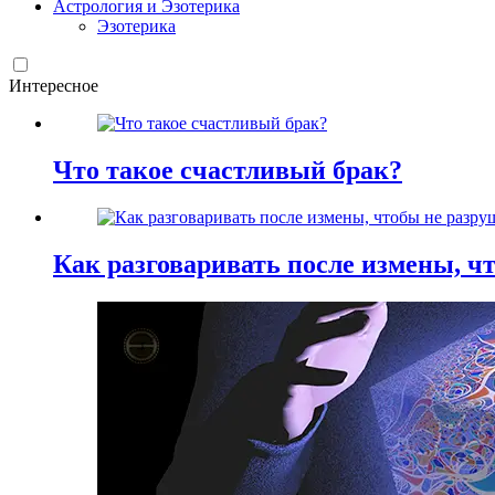
Астрология и Эзотерика
Эзотерика
Интересное
Что такое счастливый брак?
Как разговаривать после измены, ч