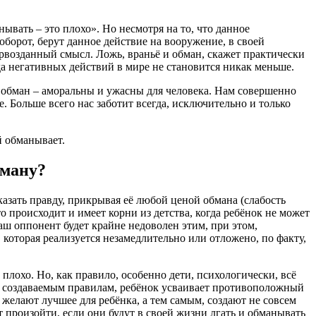
ывать – это плохо». Но несмотря на то, что данное
борот, берут данное действие на вооружение, в своей
рвозданный смысл. Ложь, враньё и обман, скажет практически
да негативных действий в мире не становится никак меньше.
 и обман – аморальны и ужасны для человека. Нам совершенно
. Больше всего нас заботит всегда, исключительно и только
й обманывает.
бману?
азать правду, прикрывая её любой ценой обмана (слабость
то происходит и имеет корни из детства, когда ребёнок не может
ш оппонент будет крайне недоволен этим, при этом,
 которая реализуется незамедлительно или отложено, по факту,
 плохо. Но, как правило, особенно дети, психологически, всё
я создаваемым правилам, ребёнок усваивает противоположный
ю желают лучшее для ребёнка, а тем самым, создают не совсем
т произойти, если они будут в своей жизни лгать и обманывать