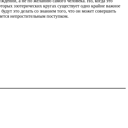
уждений, а не по желанию самого человека. Но, когда это
оторых эзотерических кругах существует одно крайне важное
 будут это делать со знанием того, что он может совершить
ляется непростительным поступком.