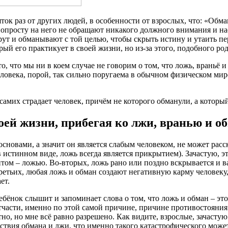
ок раз от других людей, в особенности от взрослых, что: «Обман
попросту на него не обращают никакого должного внимания и нао
ут и обманывают с той целью, чтобы скрыть истину и утаить пе
ый его практикует в своей жизни, но из-за этого, подобного ро
о, что мы ни в коем случае не говорим о том, что ложь, враньё
ловека, порой, так сильно поругаема в обычном физическом мире
 самих страдает человек, причём не которого обманули, а которы
оей жизни, прибегая ко лжи, вранью и о
новами, а значит он является слабым человеком, не может расск
 в истинном виде, ложь всегда является прикрытием). Зачастую, э
ом – ложью. Во-вторых, ложь рано или поздно вскрывается и ва
ретьих, любая ложь и обман создают негативную карму человеку,
ет.
ебёнок слышит и запоминает слова о том, что ложь и обман – это
тчасти, именно по этой самой причине, причине противостояни
етно, но мне всё равно разрешено. Как видите, взрослые, зачасту
едствия обмана и лжи, что именно такого катастрофического може