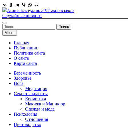
Skip
to
Aromatizaciya.ru
с 2011 года в сети
content
Случайные новости
Найти:
Меню
Главная
Публикации
Политика сайта
О сайте
Карта сайта
Беременность
Здоровье
Йога
Медитация
Секреты красоты
Косметика
Макияж и Маникюр
Одежда и мода
Психология
Отношения
Цветоводство