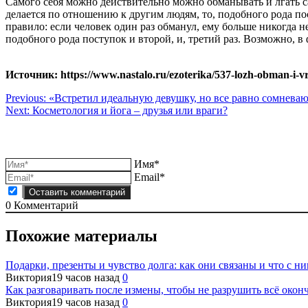
Самого себя можно действительно можно обманывать и лгать сам
делается по отношению к другим людям, то, подобного рода по
правило: если человек один раз обманул, ему больше никогда не
подобного рода поступок и второй, и, третий раз. Возможно, 
Источник: https://www.nastalo.ru/ezoterika/537-lozh-obman-i-vr
Навигация
Previous:
«Встретил идеальную девушку, но все равно сомневаюс
Next:
Косметология и йога – друзья или враги?
по
записям
Имя*
Email*
0
Комментарий
Похожие материалы
Подарки, презенты и чувство долга: как они связаны и что с ни
Виктория
19 часов назад
0
Как разговаривать после измены, чтобы не разрушить всё окон
Виктория
19 часов назад
0