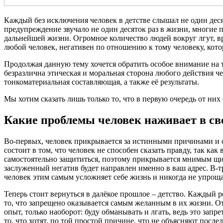
Каждый без исключения человек в детстве слышал не один десят
предупреждение звучало не один десяток раз в жизни, многие 
дальнейшей жизни. Огромное количество людей вокруг лгут, вр
любой человек, негативен по отношению к тому человеку, котор
Продолжая данную тему хочется обратить особое внимание на т
безразлична этическая и моральная сторона любого действия че
тонкоматериальная составляющая, а также её результаты.
Мы хотим сказать лишь только то, что в первую очередь от них
Какие проблемы человек наживает в св
Во-первых, человек прикрывается за истинными причинами и ос
состоит в том, что человек не способен сказать правду, так как
самостоятельно защититься, поэтому прикрывается мнимым щит
заслуженный негатив будет направлен именно в ваш адрес. В-т
человек этим самым усложняет себе жизнь и никогда не упроща
Теперь стоит вернуться в далёкое прошлое – детство. Каждый р
то, что запрещено оказывается самым желанным в их жизни. О
опыт, только наоборот: буду обманывать и лгать, ведь это запр
то, что хотят, по той простой причине, что не объясняют посл