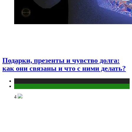
Подарки, презенты и чувство долга:
как они связаны и что с ними делать?
Публикации
Эзотерика
4