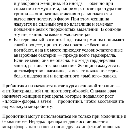
и у здоровой женщины. Но иногда — обычно при
снижении иммунитета, например, после простуды или
гриппа — они начинают активно размножаться и
вытесняют полезную флору. При этом женщина
жалуется на сильный зуд во влагалище и замечает
появление белых творожистых выделений. В обиходе
эту инфекцию называют «молочница».
Бактериальный вагиноз. Под этим термином понимают
такой процесс, при котором полезные бактерии
погибают, а на их место приходят условно-патогенные
анаэробные бактерии — прежде всего гарднерелла.
Если ее мало, она не опасна. Но когда гарднереллы
много, развивается воспаление. Женщина жалуется на
дискомфорт во влагалище, замечает появление серо-
белых выделений и неприятного «рыбного» запаха.
Пробиотики назначаются после курса основной терапии —
антибактериальной или противогрибковой. Сначала врач
назначает женщине препараты, которые подавляют рост
«плохой» флоры, а затем — пробиотики, чтобы восстановить
нормальную микробиоту.
Пробиотики могут использоваться не только при молочнице и
баквагинозе. Нередко препараты для восстановления
микрофлоры назначают и после других инфекций половых