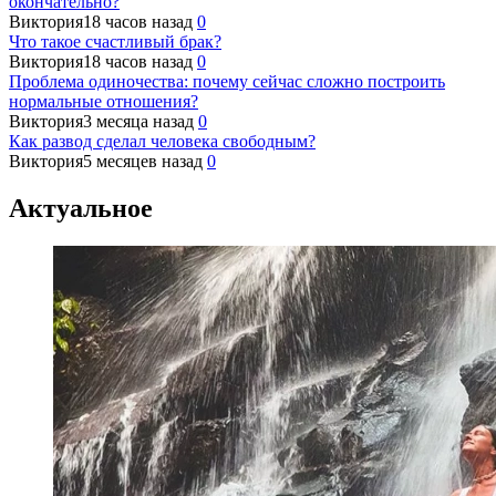
окончательно?
Виктория
18 часов назад
0
Что такое счастливый брак?
Виктория
18 часов назад
0
Проблема одиночества: почему сейчас сложно построить
нормальные отношения?
Виктория
3 месяца назад
0
Как развод сделал человека свободным?
Виктория
5 месяцев назад
0
Актуальное