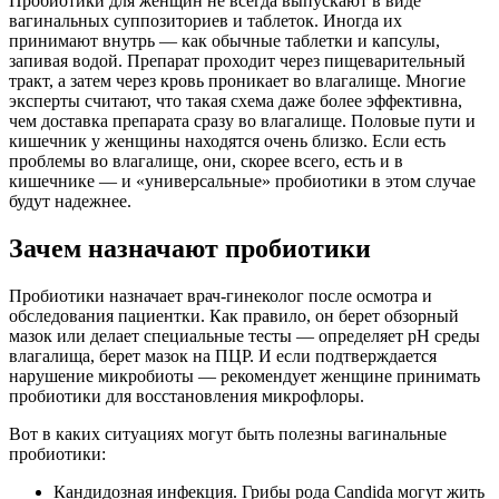
Пробиотики для женщин не всегда выпускают в виде
вагинальных суппозиториев и таблеток. Иногда их
принимают внутрь — как обычные таблетки и капсулы,
запивая водой. Препарат проходит через пищеварительный
тракт, а затем через кровь проникает во влагалище. Многие
эксперты считают, что такая схема даже более эффективна,
чем доставка препарата сразу во влагалище. Половые пути и
кишечник у женщины находятся очень близко. Если есть
проблемы во влагалище, они, скорее всего, есть и в
кишечнике — и «универсальные» пробиотики в этом случае
будут надежнее.
Зачем назначают пробиотики
Пробиотики назначает врач-гинеколог после осмотра и
обследования пациентки. Как правило, он берет обзорный
мазок или делает специальные тесты — определяет pH среды
влагалища, берет мазок на ПЦР. И если подтверждается
нарушение микробиоты — рекомендует женщине принимать
пробиотики для восстановления микрофлоры.
Вот в каких ситуациях могут быть полезны вагинальные
пробиотики:
Кандидозная инфекция. Грибы рода Candida могут жить