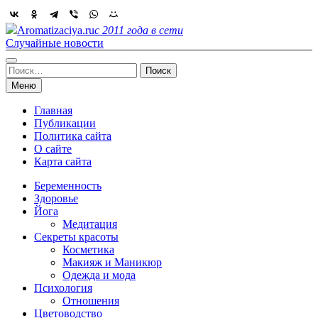
Skip
to
Aromatizaciya.ru
с 2011 года в сети
content
Случайные новости
Найти:
Меню
Главная
Публикации
Политика сайта
О сайте
Карта сайта
Беременность
Здоровье
Йога
Медитация
Секреты красоты
Косметика
Макияж и Маникюр
Одежда и мода
Психология
Отношения
Цветоводство