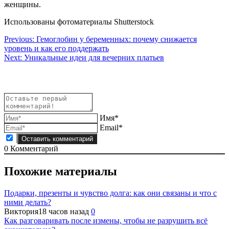
женщины.
Использованы фотоматериалы Shutterstock
Навигация
Previous:
Гемоглобин у беременных: почему снижается
уровень и как его поддержать
по
Next:
Уникальные идеи для вечерних платьев
записям
Имя*
Email*
0
Комментарий
Похожие материалы
Подарки, презенты и чувство долга: как они связаны и что с
ними делать?
Виктория
18 часов назад
0
Как разговаривать после измены, чтобы не разрушить всё