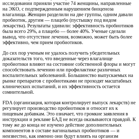
исследовании приняли участие 74 женщины, направленные
на ЭКО, с подтвержденным нарушением биоценоза
влагалища. Женщин разделили на две группы, одним давали
пробиотик, другим — плацебо (пустышку под видом
лекарства). Результаты удивили: эффективность пробиотиков
была всего 29%, а плацебо — более 40%. Ученые сделали
вывод, что отсутствие лечения, возможно, может быть более
эффективно, чем прием пробиотиков.
До сих пор ученым не удалось получить убедительных
доказательств того, что введенные через влагалище
пробиотики влияют на состояние собственной флоры и могут
способствовать лечению или профилактике различных
воспалительных заболеваний. Большинство выпускаемых на
рынке препаратов с пробиотиками не проходят масштабных
клинических испытаний, и их эффективность остается
сомнительной.
FDA (организация, которая контролирует выпуск лекарств) не
регулирует производство пробиотиков и относит их к
пищевым добавкам. Это означает, что громкие заявления в
инструкции и рекламе БАД не всегда оказываются правдой. К
тому же до конца не изучено действие дополнительных
компонентов в составе вагинальных пробиотиков — и
неизвестно, как именно они будут влиять на организм