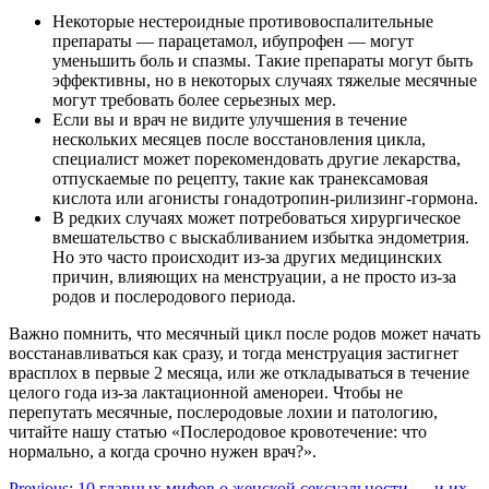
Некоторые нестероидные противовоспалительные
препараты — парацетамол, ибупрофен — могут
уменьшить боль и спазмы. Такие препараты могут быть
эффективны, но в некоторых случаях тяжелые месячные
могут требовать более серьезных мер.
Если вы и врач не видите улучшения в течение
нескольких месяцев после восстановления цикла,
специалист может порекомендовать другие лекарства,
отпускаемые по рецепту, такие как транексамовая
кислота или агонисты гонадотропин-рилизинг-гормона.
В редких случаях может потребоваться хирургическое
вмешательство с выскабливанием избытка эндометрия.
Но это часто происходит из-за других медицинских
причин, влияющих на менструации, а не просто из-за
родов и послеродового периода.
Важно помнить, что месячный цикл после родов может начать
восстанавливаться как сразу, и тогда менструация застигнет
врасплох в первые 2 месяца, или же откладываться в течение
целого года из-за лактационной аменореи. Чтобы не
перепутать месячные, послеродовые лохии и патологию,
читайте нашу статью «Послеродовое кровотечение: что
нормально, а когда срочно нужен врач?».
Previous:
10 главных мифов о женской сексуальности — и их