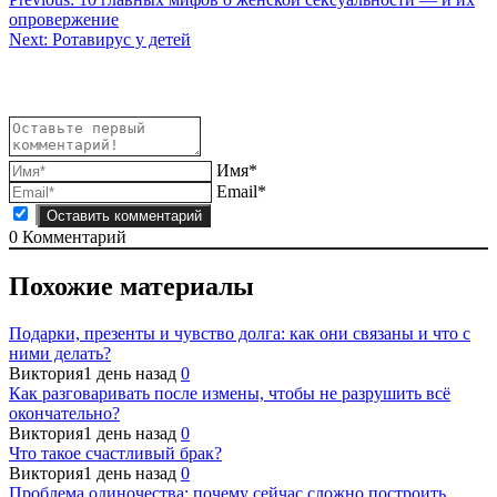
Навигация
опровержение
по
Next:
Ротавирус у детей
записям
Имя*
Email*
0
Комментарий
Похожие материалы
Подарки, презенты и чувство долга: как они связаны и что с
ними делать?
Виктория
1 день назад
0
Как разговаривать после измены, чтобы не разрушить всё
окончательно?
Виктория
1 день назад
0
Что такое счастливый брак?
Виктория
1 день назад
0
Проблема одиночества: почему сейчас сложно построить