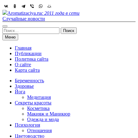
Skip
to
Aromatizaciya.ru
с 2011 года в сети
content
Случайные новости
Найти:
Меню
Главная
Публикации
Политика сайта
О сайте
Карта сайта
Беременность
Здоровье
Йога
Медитация
Секреты красоты
Косметика
Макияж и Маникюр
Одежда и мода
Психология
Отношения
Цветоводство