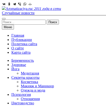
Skip
to
Aromatizaciya.ru
с 2011 года в сети
content
Случайные новости
Найти:
Меню
Главная
Публикации
Политика сайта
О сайте
Карта сайта
Беременность
Здоровье
Йога
Медитация
Секреты красоты
Косметика
Макияж и Маникюр
Одежда и мода
Психология
Отношения
Цветоводство