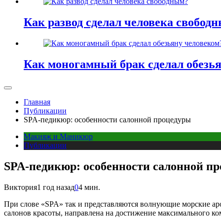
Как развод сделал человека свобод
Как моногамный брак сделал обезь
Главная
Публикации
SPA-педикюр: особенности салонной процедуры
Макияж и Маникюр
Публикации
SPA-педикюр: особенности салонной п
Виктория
1 год назад
0
4 мин.
При слове «SPA» так и представляются волнующие морские аро
салонов красоты, направлена на достижение максимального ком