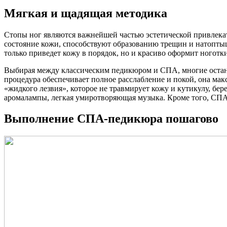
Мягкая и щадящая методика
Стопы ног являются важнейшей частью эстетической привлекат
состояние кожи, способствуют образованию трещин и натоптыш
только приведет кожу в порядок, но и красиво оформит ноготки
Выбирая между классическим педикюром и СПА, многие останав
процедура обеспечивает полное расслабление и покой, она ма
«жидкого лезвия», которое не травмирует кожу и кутикулу, б
аромалампы, легкая умиротворяющая музыка. Кроме того, СП
Выполнение СПА-педикюра пошагово