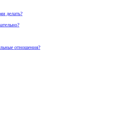
ми делать?
чательно?
альные отношения?