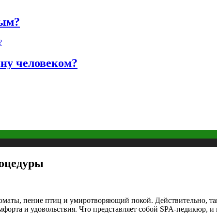
ным?
яну человеком?
роцедуры
маты, пение птиц и умиротворяющий покой. Действительно, так
форта и удовольствия. Что представляет собой SPA-педикюр, и 