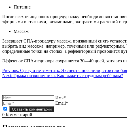
Питание
После всех очищающих процедур кожу необходимо восстановит
эфирными вытяжками, витаминами, экстрактами растений и тр
Массаж
Завершает СПА-процедуру массаж, призванный снять усталость
выбрать вид массажа, например, точечный или рефлекторный. 
определенные точки на стопах, а рефлекторный проводится 
Эффект от СПА-педикюра сохраняется 30—40 дней, хотя это и
Навигация
Previous:
Сразу и не заметить. Эксперты пояснили, стоит ли бо
Next:
Грыжа позвоночника. Как выжить с грудным ребёнком?
по
записям
Имя*
Email*
0
Комментарий