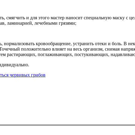
ь, смягчить и для этого мастер наносит специальную маску с 
ав, ламинарией, лечебными грязями;
, нормализовать кровообращение, устранить отеки и боль. В не
Точечный положительно влияет на весь организм, снимая напряж
путем растирающих, поглаживающих, постукивающих, надавлива
ндивидуально.
яться червивых грибов