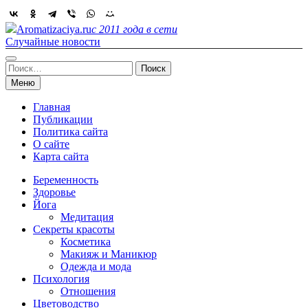
Skip
to
Aromatizaciya.ru
с 2011 года в сети
content
Случайные новости
Найти:
Меню
Главная
Публикации
Политика сайта
О сайте
Карта сайта
Беременность
Здоровье
Йога
Медитация
Секреты красоты
Косметика
Макияж и Маникюр
Одежда и мода
Психология
Отношения
Цветоводство