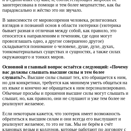
заинтересована в помощи и тем более меценатстве, как бы
парадоксально и жёстко это ни звучало.
В зависимости от мировоззрения человека, религиозных
взглядов и познаний основ в области эзотерики (эзотерика
бывает разная и отличная между собой, как правило, это
относится к направлениям и течениям, где одни могут
провозглашать одно, а другие совершенно другое)
складывается понимание о человеке, душе, духе, духах,
тонкоматериальных существах и сущностях, а также силах
окружающего и тонких миров.
Основной и главный вопрос остаётся следующий: «Почему
вас должны слышать высшие силы и тем более
слушать?».
Высшие силы слышат тех, кто обращается к ним,
но для конкретики, требуется как минимум уметь общаться на
их языке и конечно же обращаться к ним персонализировано.
Обычные просьбы и прошения высшие силы могут слышать и
слышат, но, как правило, они не слушают и уже тем более не
реализуют желаемое.
Если некоторым кажется, что эзотерик имеет возможность
обратиться к высшим силам и они всегда его выслушают и
реализуют желаемое, то это не так. Мы не берём в счёт
клановых ведьм и колдунов, которые работают по договору с