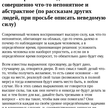
совершенно что-то непонятное и
абстрактное (по рассказам других
людей, при просьбе описать неведомую
силу)
Современный человек воспринимает высшую силу, как что-то
непонятное, обитающее на облаках, где-то очень далеко и
почему-то наблюдающее за каждым человеком, а в
определённое время, принимающее решения: усложнить
жизнь человека или наоборот упростить, а если он в
определённое время попросит, то обязательно дано будет ему.
Всем известны выражения: просящему, да будет дано,
стучащему да, отворятся двери. В них смысл такой: делай что-
то, чтобы получить желаемое, то есть самое основное – не
сиди на месте, реализуй свой талан (возможность в полной
мере) и тогда изменения будут иметь место быть, в любом
случае. Но в этих самых выражениях не говорится про
высшие силы, так как они ничего и никогда не будут делать за
вас и тем более для вас, давайте быть трезвыми в этом
вопросе – кто вы такие, чтобы вам они помогали? Они
занимаются каждая на своём уровне определёнными задачами
и в единичных случаях, и, соответствующих запросах не