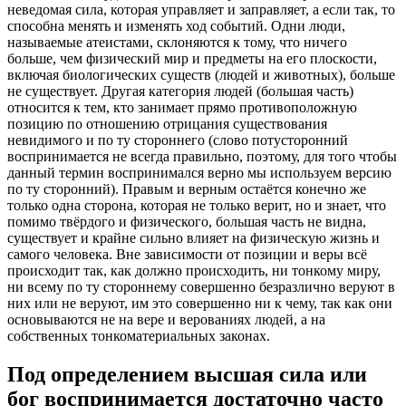
неведомая сила, которая управляет и заправляет, а если так, то
способна менять и изменять ход событий. Одни люди,
называемые атеистами, склоняются к тому, что ничего
больше, чем физический мир и предметы на его плоскости,
включая биологических существ (людей и животных), больше
не существует. Другая категория людей (большая часть)
относится к тем, кто занимает прямо противоположную
позицию по отношению отрицания существования
невидимого и по ту стороннего (слово потусторонний
воспринимается не всегда правильно, поэтому, для того чтобы
данный термин воспринимался верно мы используем версию
по ту сторонний). Правым и верным остаётся конечно же
только одна сторона, которая не только верит, но и знает, что
помимо твёрдого и физического, большая часть не видна,
существует и крайне сильно влияет на физическую жизнь и
самого человека. Вне зависимости от позиции и веры всё
происходит так, как должно происходить, ни тонкому миру,
ни всему по ту стороннему совершенно безразлично веруют в
них или не веруют, им это совершенно ни к чему, так как они
основываются не на вере и верованиях людей, а на
собственных тонкоматериальных законах.
Под определением высшая сила или
бог воспринимается достаточно часто