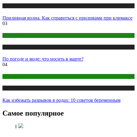
Публикации
Приливная волна. Как справиться с приливами при климаксе
03
Одежда и мода
Публикации
По погоде и моде: что носить в марте?
04
Беременность
Публикации
Как избежать разрывов в родах: 10 советов беременным
Самое популярное
1