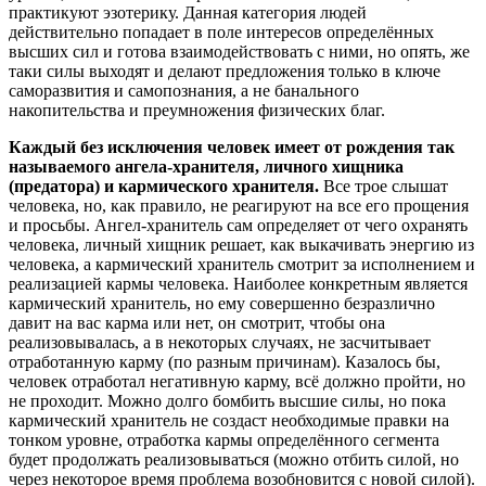
практикуют эзотерику. Данная категория людей
действительно попадает в поле интересов определённых
высших сил и готова взаимодействовать с ними, но опять, же
таки силы выходят и делают предложения только в ключе
саморазвития и самопознания, а не банального
накопительства и преумножения физических благ.
Каждый без исключения человек имеет от рождения так
называемого ангела-хранителя, личного хищника
(предатора) и кармического хранителя.
Все трое слышат
человека, но, как правило, не реагируют на все его прощения
и просьбы. Ангел-хранитель сам определяет от чего охранять
человека, личный хищник решает, как выкачивать энергию из
человека, а кармический хранитель смотрит за исполнением и
реализацией кармы человека. Наиболее конкретным является
кармический хранитель, но ему совершенно безразлично
давит на вас карма или нет, он смотрит, чтобы она
реализовывалась, а в некоторых случаях, не засчитывает
отработанную карму (по разным причинам). Казалось бы,
человек отработал негативную карму, всё должно пройти, но
не проходит. Можно долго бомбить высшие силы, но пока
кармический хранитель не создаст необходимые правки на
тонком уровне, отработка кармы определённого сегмента
будет продолжать реализовываться (можно отбить силой, но
через некоторое время проблема возобновится с новой силой).