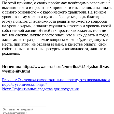
По этой причине, о своих проблемах необходимо говорить не
высшим силам и просить их привнести изменения, а начинать
с самого основного – с кармического хранителя. На тонком
уровне к нему можно и нужно обращаться, ведь благодаря
этому появляется возможность решить множество вопросов
на уровне кармы, а значит улучшить качество и уровень своей
собственной жизни. Не всё так просто как кажется, но и не
всё так сложно, важно просто знать, что и как делать и тогда,
даже самые неразрешимые вопросы можно будет сдвинуть с
места, при этом, не отдавая взамен, в качестве оплаты, свои
собственные жизненные ресурсы и возможности, данные от
рождения.
Источник: https://www.nastalo.ru/ezoterika/625-slyshat-li-vas-
vysshie-sily.html
Навигация
Previous:
Эзотерика самостоятельно: почему это провальная и
порой, утопическая идея?
по
Next:
Эффективные средства для похудения
записям