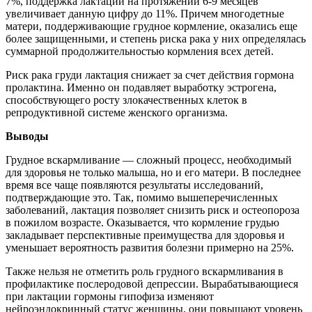
7%, поддержка лактации на протяжении 6-9 месяцев
увеличивает данную цифру до 11%. Причем многодетные
матери, поддерживающие грудное кормление, оказались еще
более защищенными, и степень риска рака у них определялась
суммарной продолжительностью кормления всех детей.
Риск рака груди лактация снижает за счет действия гормона
пролактина. Именно он подавляет выработку эстрогена,
способствующего росту злокачественных клеток в
репродуктивной системе женского организма.
Выводы
Грудное вскармливание — сложный процесс, необходимый
для здоровья не только малыша, но и его матери. В последнее
время все чаще появляются результаты исследований,
подтверждающие это. Так, помимо вышеперечисленных
заболеваний, лактация позволяет снизить риск и остеопороза
в пожилом возрасте. Оказывается, что кормление грудью
закладывает перспективные преимущества для здоровья и
уменьшает вероятность развития болезни примерно на 25%.
Также нельзя не отметить роль грудного вскармливания в
профилактике послеродовой депрессии. Вырабатывающиеся
при лактации гормоны гипофиза изменяют
нейроэндокринный статус женщины, они повышают уровень