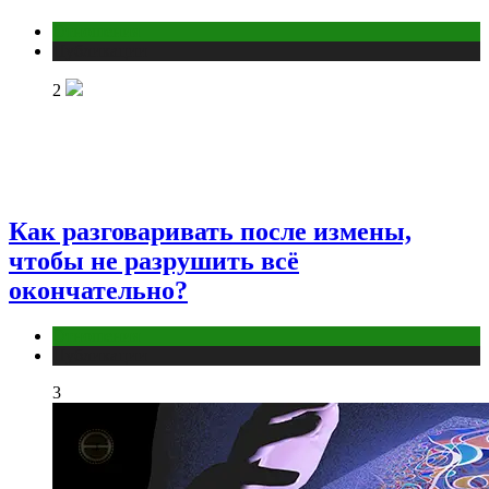
Отношения
Публикации
2
Как разговаривать после измены,
чтобы не разрушить всё
окончательно?
Отношения
Публикации
3