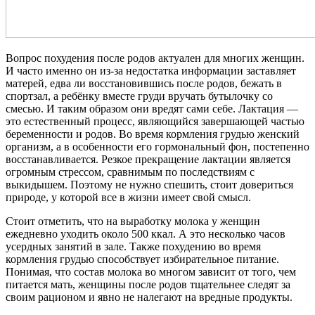
Вопрос похудения после родов актуален для многих женщин.
И часто именно он из-за недостатка информации заставляет
матерей, едва ли восстановившись после родов, бежать в
спортзал, а ребёнку вместе груди вручать бутылочку со
смесью. И таким образом они вредят сами себе. Лактация —
это естественный процесс, являющийся завершающей частью
беременности и родов. Во время кормления грудью женский
организм, а в особенности его гормональный фон, постепенно
восстанавливается. Резкое прекращение лактации является
огромным стрессом, сравнимым по последствиям с
выкидышем. Поэтому не нужно спешить, стоит довериться
природе, у которой все в жизни имеет свой смысл.
Стоит отметить, что на выработку молока у женщин
ежедневно уходить около 500 ккал. А это несколько часов
усердных занятий в зале. Также похудению во время
кормления грудью способствует избирательное питание.
Понимая, что состав молока во многом зависит от того, чем
питается мать, женщины после родов тщательнее следят за
своим рационом и явно не налегают на вредные продукты.