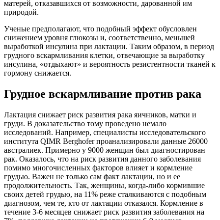
матерей, отказавшихся от возможности, дарованной им
природой.
Ученые предполагают, что подобный эффект обусловлен
снижением уровня глюкозы и, соответственно, меньшей
выработкой инсулина при лактации. Таким образом, в период
грудного вскармливания клетки, отвечающие за выработку
инсулина, «отдыхают» и вероятность резистентности тканей к
гормону снижается.
Грудное вскармливание против рака
Лактация снижает риск развития рака яичников, матки и
груди. В доказательство тому проведено немало
исследований. Например, специалисты исследовательского
института QIMR Berghofer проанализировали данные 26000
австралиек. Примерно у 9000 женщин был диагностирован
рак. Оказалось, что на риск развития данного заболевания
помимо многочисленных факторов влияет и кормление
грудью. Важен не только сам факт лактации, но и ее
продолжительность. Так, женщины, когда-либо кормившие
своих детей грудью, на 11% реже сталкиваются с подобным
диагнозом, чем те, кто от лактации отказался. Кормление в
течение 3-6 месяцев снижает риск развития заболевания на