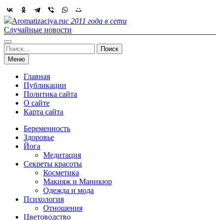
Skip
to
Aromatizaciya.ru
с 2011 года в сети
content
Случайные новости
Найти:
Меню
Главная
Публикации
Политика сайта
О сайте
Карта сайта
Беременность
Здоровье
Йога
Медитация
Секреты красоты
Косметика
Макияж и Маникюр
Одежда и мода
Психология
Отношения
Цветоводство